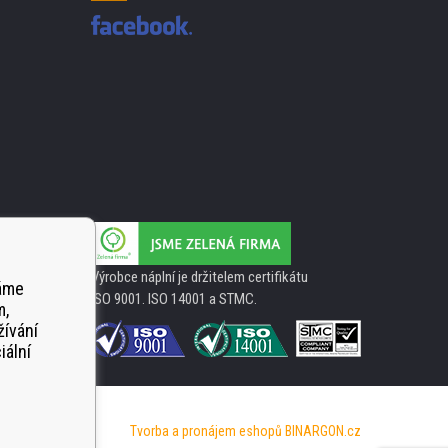
Výrobce náplní je držitelem certifikátu
váme
ISO 9001. ISO 14001 a STMC.
m,
žívání
iální
Tvorba a pronájem eshopů
BINARGON.cz