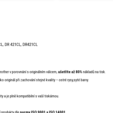
 CL, DR 421CL, DR421CL
rother v porovnání s originálním válcem,
ušetříte až 80%
nákladů na tisk.
o originál při zachování stejné kvality – ostré rysy,syté barvy.
ity a je plně kompatibilní s vaší tiskárnou.
í produkty dle
normy ISO 9001 a ISO 14001
.