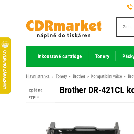
Inkoustové cartridge
Tonery
Pásky
Hlavní stránka
»
Tonery
»
Brother
»
Kompatibilní válce
»
Bro
Brother DR-421CL ko
zpět na
výpis