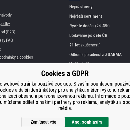
Nejnižší
ceny
, návody
Největší
sortiment
platby
Rychlé
dodání (24-48h)
od (B2B)
Dodáváme po
celé ČR
azy FAQ
21 let
zkušeností
e
Odborné poradenství
ZDARMA
podmínky a cookies
Vstřícný přístup
Cookies a GDPR
Zlatý
certifikát
Heureka
a instituce
tiskáren
o webová stránka používá cookies. S vaším souhlasem použí
Bezpečné
on-line platby
ookies a další identifikátory pro analytiku, měření výkonu rekla
lnění
nalizaci obsahu a personalizovanou reklamu. Informace o pou
í od smlouvy
 můžeme sdílet s našimi partnery pro reklamu, analytiku a soc
média.
Zamítnout vše
Ano, souhlasím