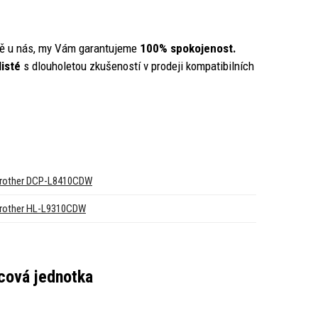
ě u nás, my Vám garantujeme
100% spokojenost.
listé
s dlouholetou zkušeností v prodeji kompatibilních
rother DCP-L8410CDW
rother HL-L9310CDW
cová jednotka