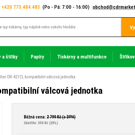
+420 773 484 483
(Po - Pá: 7:00 - 16:00)
obchod@cdrmarket
Vy
 a štítky
Papíry
Tiskárny a multifunkce
Štítkov
ther DR-421CL kompatibilní válcová jednotka
mpatibilní válcová jednotka
Běžná cena:
2 799
Kč (s DPH)
Ušetříte: 550 Kč
(20%)