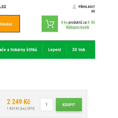
.cz
PŘIHLÁSIT
SE
0
ks
produktů za
0
Kč
hledat
Nákupní košík
ače a tiskárny štítků
Lepení
3D tisk
2 249
Kč
KOUPIT
1 859
Kč (bez DPH)