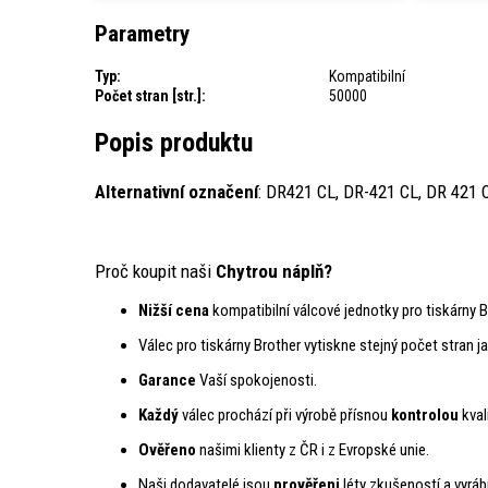
Parametry
Typ:
Kompatibilní
Počet stran [str.]:
50000
Popis produktu
Alternativní označení
: DR421 CL, DR-421 CL, DR 421
Proč koupit naši
Chytrou náplň?
Nižší cena
kompatibilní válcové jednotky pro tiskárny B
Válec pro tiskárny Brother vytiskne stejný počet stran jak
Garance
Vaší spokojenosti.
Každý
válec prochází při výrobě přísnou
kontrolou
kval
Ověřeno
našimi klienty z ČR i z Evropské unie.
Naši dodavatelé jsou
prověřeni
léty zkušeností a vyráb