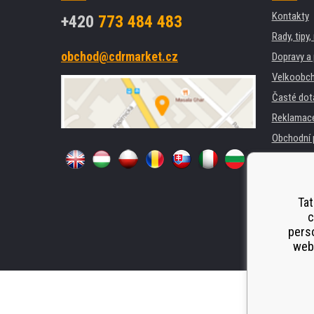
Kontakty
+420
773 484 483
Rady, tipy
obchod@cdrmarket.cz
Dopravy a 
Velkoobch
Časté dot
Reklamac
Obchodní 
GDPR
Pro firmy 
Pronájem 
Tat
c
Náhradní p
perso
Odstoupen
webu