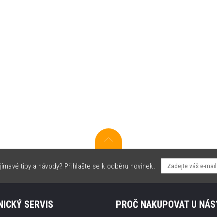
jímavé tipy a návody? Přihlašte se k odběru novinek.
ICKÝ SERVIS
PROČ NAKUPOVAT U NÁS