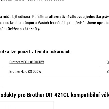
ta může být odlišná. Pořiďte si
alternativní válcovou jednotku
práv
řenou kvalitu a
úsporu
Vašich finančních prostředků.
Jsme specia
ikátu
Ověřeno zákazníky.
notka
lze použít v těchto tiskárnách
Brother MFC-L8690CDW
B
Brother HL-L8260CDW
B
produkty pro
Brother DR-421CL kompatibilní vál