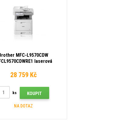
Brother MFC-L9570CDW
CL9570CDWRE1 laserová
multifunkce
28 759 Kč
ks
KOUPIT
NA DOTAZ