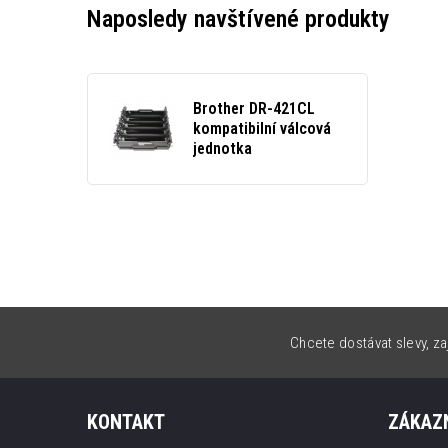
Naposledy navštívené produkty
Brother DR-421CL
kompatibilní válcová
jednotka
Chcete dostávat slevy, za
KONTAKT
ZÁKAZN