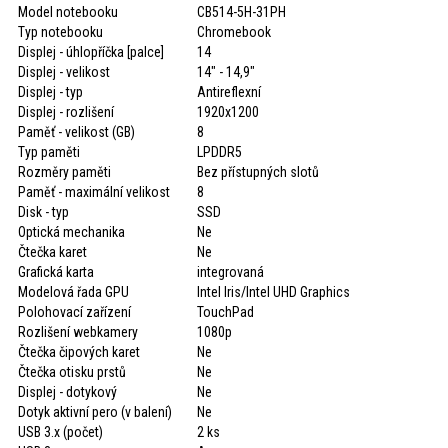
Model notebooku
CB514-5H-31PH
Typ notebooku
Chromebook
Displej - úhlopříčka [palce]
14
Displej - velikost
14" - 14,9"
Displej - typ
Antireflexní
Displej - rozlišení
1920x1200
Paměť - velikost (GB)
8
Typ paměti
LPDDR5
Rozměry paměti
Bez přístupných slotů
Paměť - maximální velikost
8
Disk - typ
SSD
Optická mechanika
Ne
Čtečka karet
Ne
Grafická karta
integrovaná
Modelová řada GPU
Intel Iris/Intel UHD Graphics
Polohovací zařízení
TouchPad
Rozlišení webkamery
1080p
Čtečka čipových karet
Ne
Čtečka otisku prstů
Ne
Displej - dotykový
Ne
Dotyk aktivní pero (v balení)
Ne
USB 3.x (počet)
2 ks