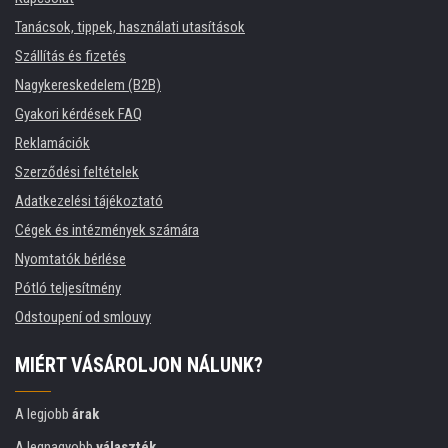
Tanácsok, tippek, használati utasítások
Szállítás és fizetés
Nagykereskedelem (B2B)
Gyakori kérdések FAQ
Reklamációk
Szerződési feltételek
Adatkezelési tájékoztató
Cégek és intézmények számára
Nyomtatók bérlése
Pótló teljesítmény
Odstoupení od smlouvy
MIÉRT VÁSÁROLJON NÁLUNK?
A legjobb
árak
A legnagyobb
választék