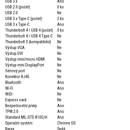
USB 3.x
Ano
USB 2.0 (počet)
0 ks
USB 2.0
Ne
USB 3.x Type-C (počet)
2 ks
USB 3.x Type-C
Ano
Thunderbolt 4 / USB 4 (počet)
0 ks
Thunderbolt 4 / USB 4 Type-C
Ne
Thunderbolt 3 (kompatibilní)
Ne
Výstup VGA
Ne
Výstup DVI
Ne
Výstup mini/micro HDMI
Ne
Výstup mini DisplayPort
Ne
Sériový port
Ne
Konektor RJ45
Ne
Bluetooth
Ano
Wi-Fi
Ano
WiDi
Ne
Express card
Ne
Bezpečnostní prvky
Ano
TPM 2.0
Ano
Standard MIL-STD 810G/H
Ano
Operační systém
Chrome OS
Barva
Šedá