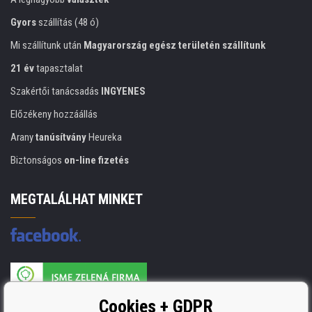
Gyors
szállítás (48 ó)
Mi szállítunk után
Magyarország egész területén szállítunk
21 év
tapasztalat
Szakértői tanácsadás
INGYENES
Előzékeny hozzáállás
Arany
tanúsítvány
Heureka
Biztonságos
on-line fizetés
MEGTALÁLHAT MINKET
A nyomtatási kellékek gyártója ISO 9001 tanúsítvánnyal rendelkezik
Cookies + GDPR