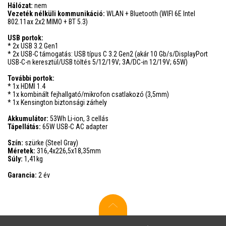
Hálózat:
nem
Vezeték nélküli kommunikáció:
WLAN + Bluetooth (WIFI 6E Intel
802.11ax 2x2 MIMO + BT 5.3)
USB portok:
* 2x USB 3.2 Gen1
* 2x USB-C támogatás: USB típus C 3.2 Gen2 (akár 10 Gb/s/DisplayPort
USB-C-n keresztül/USB töltés 5/12/19V; 3A/DC-in 12/19V; 65W)
További portok:
* 1x HDMI 1.4
* 1x kombinált fejhallgató/mikrofon csatlakozó (3,5mm)
* 1x Kensington biztonsági zárhely
Akkumulátor:
53Wh Li-ion, 3 cellás
Tápellátás:
65W USB-C AC adapter
Szín:
szürke (Steel Gray)
Méretek:
316,4x226,5x18,35mm
Súly:
1,41kg
Garancia:
2 év