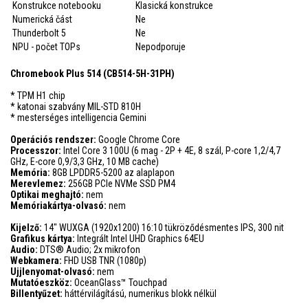
Konstrukce notebooku
Klasická konstrukce
Numerická část
Ne
Thunderbolt 5
Ne
NPU - počet TOPs
Nepodporuje
Chromebook Plus 514 (CB514-5H-31PH)
* TPM H1 chip
* katonai szabvány MIL-STD 810H
* mesterséges intelligencia Gemini
Operációs rendszer:
Google Chrome Core
Processzor:
Intel Core 3 100U (6 mag - 2P + 4E, 8 szál, P-core 1,2/4,7
GHz, E-core 0,9/3,3 GHz, 10 MB cache)
Memória:
8GB LPDDR5-5200 az alaplapon
Merevlemez:
256GB PCIe NVMe SSD PM4
Optikai meghajtó:
nem
Memóriakártya-olvasó:
nem
Kijelző:
14" WUXGA (1920x1200) 16:10 tükröződésmentes IPS, 300 nit
Grafikus kártya:
Integrált Intel UHD Graphics 64EU
Audio:
DTS® Audio; 2x mikrofon
Webkamera:
FHD USB TNR (1080p)
Ujjlenyomat-olvasó:
nem
Mutatóeszköz:
OceanGlass™ Touchpad
Billentyűzet:
háttérvilágítású, numerikus blokk nélkül