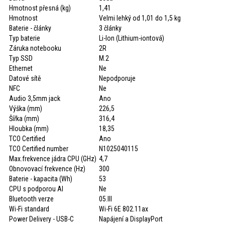
Hmotnost přesná (kg)
1,41
Hmotnost
Velmi lehký od 1,01 do 1,5 kg
Baterie - články
3 články
Typ baterie
Li-Ion (Lithium-iontová)
Záruka notebooku
2R
Typ SSD
M.2
Ethernet
Ne
Datové sítě
Nepodporuje
NFC
Ne
Audio 3,5mm jack
Ano
Výška (mm)
226,5
Šířka (mm)
316,4
Hloubka (mm)
18,35
TCO Certified
Ano
TCO Certified number
N1025040115
Max.frekvence jádra CPU (GHz)
4,7
Obnovovací frekvence (Hz)
300
Baterie - kapacita (Wh)
53
CPU s podporou AI
Ne
Bluetooth verze
05.III
Wi-Fi standard
Wi-Fi 6E 802.11ax
Power Delivery - USB-C
Napájení a DisplayPort