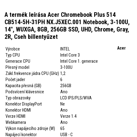
A termék leírása Acer Chromebook Plus 514
CB514-5H-31PH NX.J5XEC.001 Notebook, 3-100U,
14", WUXGA, 8GB, 256GB SSD, UHD, Chrome, Gray,
2R, Cseh billentyűzet
Acer
Výrobce
INTEL
Typ CPU
Intel Core 3
Generace CPU
Intel Core 1. generace
Přesný model
3-100U
Zákl.frekvence jádra CPU (GHz)
1,2
Počet jader
6
Kapacita přesná (GB)
256GB
Podsvícení klávesnice
Ano
Typ obrazovky
LCD IPS/PLS/WVA
Konektor DisplayPort
Ne
Konektor HDMI
Ano
Verze HDMI
Verze 1.4
Webkamera
Ano
Výkon napájecího zdroje (W)
65
Napájecí konektor
USB - C