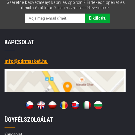
Szeretne kedvezményt kapni és spórolni? Érdekes tippeket és
útmutatókat kapni? Iratkozzon fel hírlevelünkre.
Elküldés.
KAPCSOLAT
info@cdrmarket.hu
ÜGYFÉLSZOLGÁLAT
Kapcsolat