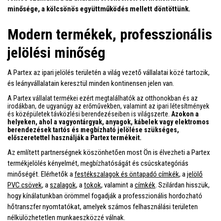
minősége, a kölcsönös együttműködés mellett döntöttünk.
Modern termékek, professzionális
jelölési minőség
A Partex az ipari jelölés területén a világ vezető vállalatai közé tartozik,
és leányvállalatain keresztül minden kontinensen jelen van.
A Partex vállalat termékei ezért megtalálhatók az otthonokban és az
irodákban, de ugyanúgy az erőművekben, valamint az ipari létesítmények
és középületek távközlési berendezéseiben is világszerte.
Azokon a
helyeken, ahol a vagyontárgyak, anyagok, kábelek vagy elektromos
berendezések tartós és megbízható jelölése szükséges,
előszeretettel használják a Partex termékeit.
Az említett partnerségnek köszönhetően most Ön is élvezheti a Partex
termékjelölés kényelmét, megbízhatóságát és csúcskategóriás
minőségét. Elérhetők a
festékszalagok és öntapadó címkék
, a
jelölő
PVC csövek
, a
szalagok
, a
tokok
, valamint a
címkék
. Szilárdan hisszük,
hogy kínálatunkban örömmel fogadják a professzionális hordozható
hőtranszfer nyomtatókat, amelyek számos felhasználási területen
nélkülözhetetlen munkaeszközzé válnak.