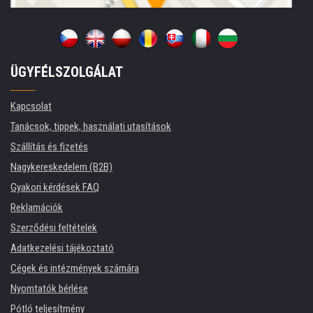
ÜGYFÉLSZOLGÁLAT
Kapcsolat
Tanácsok, tippek, használati utasítások
Szállítás és fizetés
Nagykereskedelem (B2B)
Gyakori kérdések FAQ
Reklamációk
Szerződési feltételek
Adatkezelési tájékoztató
Cégek és intézmények számára
Nyomtatók bérlése
Pótló teljesítmény