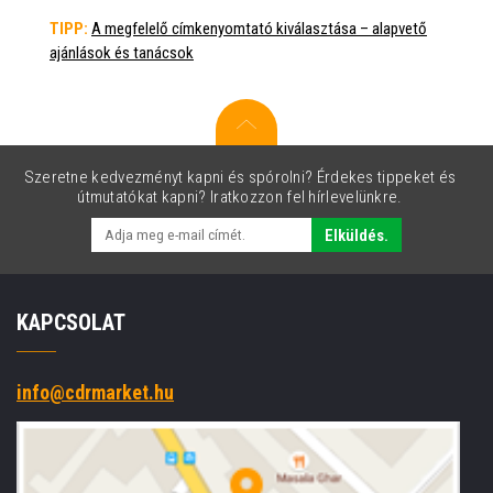
TIPP:
A megfelelő címkenyomtató kiválasztása – alapvető
ajánlások és tanácsok
Szeretne kedvezményt kapni és spórolni? Érdekes tippeket és
útmutatókat kapni? Iratkozzon fel hírlevelünkre.
Elküldés.
KAPCSOLAT
info@cdrmarket.hu