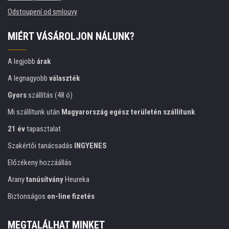
Odstoupení od smlouvy
MIÉRT VÁSÁROLJON NÁLUNK?
A legjobb
árak
A legnagyobb
választék
Gyors
szállítás (48 ó)
Mi szállítunk után
Magyarország egész területén szállítunk
21 év
tapasztalat
Szakértői tanácsadás
INGYENES
Előzékeny hozzáállás
Arany
tanúsítvány
Heureka
Biztonságos
on-line fizetés
MEGTALÁLHAT MINKET