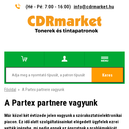
(Hé - Pé: 7:00 - 16:00)
info@cdrmarket.hu
Keres
Főoldal
»
A Partex partnere vagyunk
A Partex partnere vagyunk
Már közel két évtizede jelen vagyunk a szórakoztatóelektronikai
piacon. Ez idő alatt szolgáltatásainkat elégedett ügyfelek ezrei
vették igénybe, mi pedig ennek az ágazatnak a problémakörét