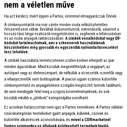
nem a véletlen műve
Ha azt kérdezi, miért éppen a Partex, örömmel elmagyarázzuk Önnek.
A címkenyomtatók ma már szinte minden iroda nélkülözhetetlen
felszerelésévé váltak. Beváltak dokumentumok, iratrendezők, valamint a
hosszú távú tárgyi eszközök megjelölésére is, segítenek a leltározásban
és az irodai anyagok raktározásában.
A címkék vonalkódokat vagy QR-
kódokat tartalmazhatnak, ami a szkennerek használatának
köszönhetően még gyorsabb és egyszerűbb nyilvántartásvezetést
tesz lehetővé.
A címkék használata természetesen széles körben elterjedt az ipar
minden ágazatában. Mind közülük megemlíthetjük a vegyipart, az
autóipart vagy az élelmiszeripart, de nélkülük a vízvezeték-szerelők vagy
a villanyszerelők sem boldogulnak. A piacon ugyan számos különféle
címkenyomtató és anyagjelölésre szolgáló kiegészítő termék található,
de nem mindegyik felel meg a szigorú követelményeknek, és sok
közülük inkább a „játékok” kategóriájába sorolható.
Ez azonban határozottan nem igaz a Partex termékeire. A Partex vállalat
csúcskategóriás termékeket gyárt anyagok, kábelek, csövek és
különféle alkatrészek azonosítására, és
mivel a CDRmarketnél
fontos számunkra az általunk értékesített termékek kiváló