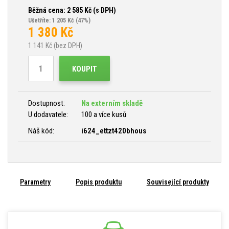
Běžná cena:
2 585
Kč (s DPH)
Ušetříte: 1 205 Kč
(47%)
1 380
Kč
1 141
Kč (bez DPH)
KOUPIT
Dostupnost:
Na externím skladě
U dodavatele:
100 a více kusů
Náš kód:
i624_ettzt420bhous
Parametry
Popis produktu
Související produkty