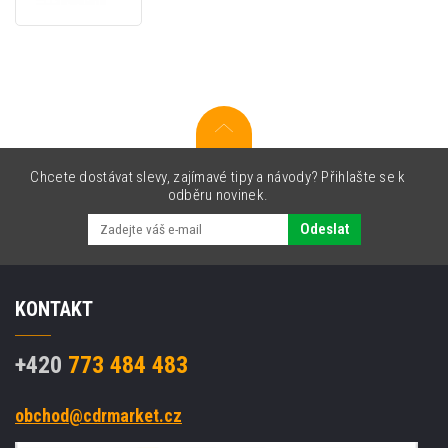
baterie
base
Chcete dostávat slevy, zajímavé tipy a návody? Přihlašte se k
odběru novinek.
Odeslat
KONTAKT
+420
773 484 483
obchod@cdrmarket.cz