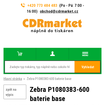
+420 773 484 483
(Po - Pá: 7:00 -
16:00)
obchod@cdrmarket.cz
Vyhledat
Hlavní stránka
»
Zebra P1080383-600 baterie base
Zebra P1080383-600
zpět na
výpis
baterie base