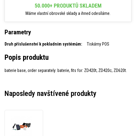
50.000+ PRODUKTŮ SKLADEM
Máme vlastní obrovské sklady a ihned odesíláme.
Parametry
Druh příslušenství k pokladním systémům:
Tiskárny POS
Popis produktu
baterie base, order separately: baterie, fits for: ZD420t, ZD420c, ZD620t.
Naposledy navštívené produkty
Zebra
P1080383-
600