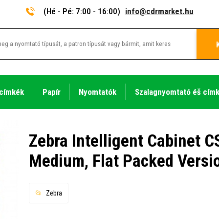
(Hé - Pé: 7:00 - 16:00)
info@cdrmarket.hu
 címkék
Papír
Nyomtatók
Szalagnyomtató éš cím
Zebra Intelligent Cabinet
Medium, Flat Packed Versi
Zebra