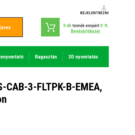
BEJELENTKEZNI
0
db
termék ennyiért
0
ft.
Keres
Bevásárlókosár
kenyomtató
Ragasztás
3D nyomtatás
 CS-CAB-3-FLTPK-B-EMEA,
on