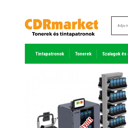
Tintapatronok
Tonerek
Szalagok és
Elfogyott