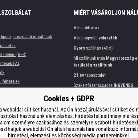
LSZOLGÁLAT
MIÉRT VÁSÁROLJON NÁL
A legjobb
árak
tippek, használati utasítások
A legnagyobb
választék
és fizetés
Gyors
szállítás (48 ó)
kedelem (B2B)
Mi szállítunk után
Magyarország e
érdések FAQ
területén szállítunk
iók
21 év
tapasztalat
 feltételek
Szakértői tanácsadás
INGYENES
ési tájékoztató
Előzékeny hozzáállás
Cookies + GDPR
intézmények számára
Arany
tanúsítvány
Heureka
 bérlése
a weboldal sütiket használ. Az Ön hozzájárulásával sütiket és
osítókat használunk elemzéshez, hirdetésteljesítmény mérés
Biztonságos
on-line fizetés
esítmény
talom személyre szabásához és személyre szabott hirdetések
í od smlouvy
zthatjuk a weboldal Ön általi használatára vonatkozó informá
hirdetési, elemzési és közösségi média partnereinkkel.