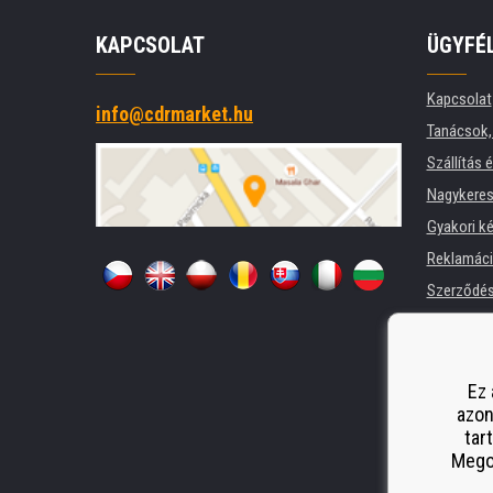
KAPCSOLAT
ÜGYFÉ
Kapcsolat
info@cdrmarket.hu
Tanácsok, 
Szállítás 
Nagykeres
Gyakori k
Reklamác
Szerződési
Adatkezel
Cégek és 
Nyomtatók
Ez 
azon
Pótló telj
tar
Odstoupen
Megos