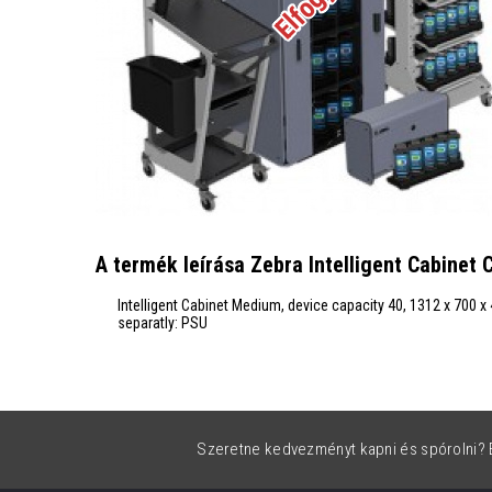
A termék leírása Zebra Intelligent Cabine
Intelligent Cabinet Medium, device capacity 40, 1312 x 700 x
separatly: PSU
Szeretne kedvezményt kapni és spórolni? É