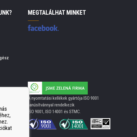
UNK?
MEGTALÁLHAT MINKET
gész
A nyomtatási kellékek gyártója ISO 9001
tanúsítvánnyal rendelkezik
 más
ISO 9001, ISO 14001 és STMC.
éhez,
hez.
ciókat