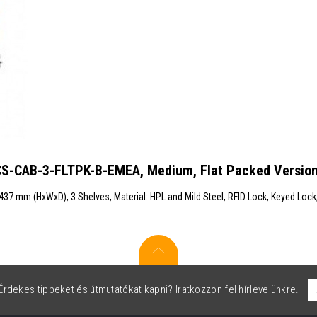
t CS-CAB-3-FLTPK-B-EMEA, Medium, Flat Packed Versio
 437 mm (HxWxD), 3 Shelves, Material: HPL and Mild Steel, RFID Lock, Keyed Lock,
rdekes tippeket és útmutatókat kapni? Iratkozzon fel hírlevelünkre.