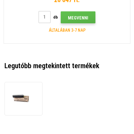
db
MEGVENNI
ÁLTALÁBAN 3-7 NAP
Legutóbb megtekintett termékek
Xerox
106R00682
sárga
(yellow)
eredeti
toner