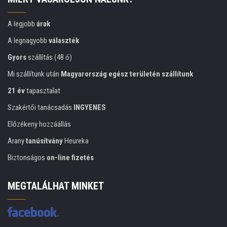
A legjobb
árak
A legnagyobb
választék
Gyors
szállítás (48 ó)
Mi szállítunk után
Magyarország egész területén szállítunk
21 év
tapasztalat
Szakértői tanácsadás
INGYENES
Előzékeny hozzáállás
Arany
tanúsítvány
Heureka
Biztonságos
on-line fizetés
MEGTALÁLHAT MINKET