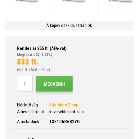
A képek csak illusztrációk.
Rendes ár
855
ft. (ÁFA-val)
Megtakarít 22 ft.
(3%)
833
ft.
656
ft. (ÁFA nélkül)
MEGVENNI
Elértetőség
általában 2 nap
A beszállítónál:
kevesebb mint 5 db
A mi kódunk:
TXE106R682YG