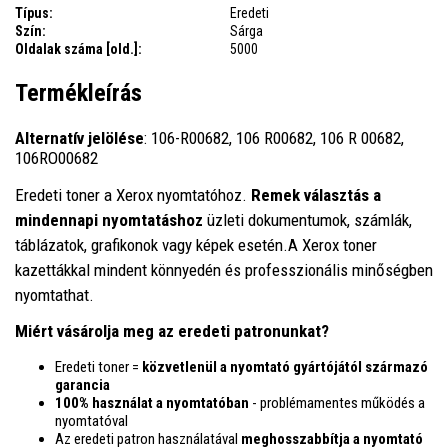
Típus:
Eredeti
Szín:
Sárga
Oldalak száma [old.]:
5000
Termékleírás
Alternatív jelölése
: 106-R00682, 106 R00682, 106 R 00682,
106RO00682
Eredeti toner a Xerox nyomtatóhoz.
Remek választás a
mindennapi nyomtatáshoz
üzleti dokumentumok, számlák,
táblázatok, grafikonok vagy képek esetén.A Xerox toner
kazettákkal mindent könnyedén és professzionális minőségben
nyomtathat.
Miért vásárolja meg az eredeti patronunkat?
Eredeti toner =
közvetlenül a nyomtató gyártójától származó
garancia
100% használat a nyomtatóban
- problémamentes működés a
nyomtatóval
Az eredeti patron használatával
meghosszabbítja a nyomtató