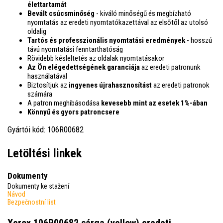
élettartamát
Bevált csúcsminőség
- kiváló minőségű és megbízható
nyomtatás az eredeti nyomtatókazettával az elsőtől az utolsó
oldalig
Tartós és professzionális nyomtatási eredmények
- hosszú
távú nyomtatási fenntarthatóság
Rövidebb késleltetés az oldalak nyomtatásakor
Az Ön elégedettségének garanciája
az eredeti patronunk
használatával
Biztosítjuk az
ingyenes újrahasznosítást
az eredeti patronok
számára
A patron meghibásodása
kevesebb mint az esetek 1%-ában
Könnyű és gyors patroncsere
Gyártói kód: 106R00682
Letöltési linkek
Dokumenty
Dokumenty ke stažení
Návod
Bezpečnostní list
Xerox 106R00682 sárga (yellow) eredeti