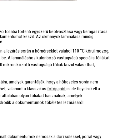
 fóliába történő egyszerű beolvasztása vagy beragasztása.
s dokumentumot készít. Az okmányok laminálása mindig
e.
 a lezárás során a hőmérséklet valahol 110 °C körül mozog,
be. A lamináláshoz különböző vastagságú speciális fóliákat
 mikron közötti vastagságú fóliák közül választhat,
álni, amelyek garantálják, hogy a hőkezelés során nem
ehet, valamint a klasszikus
fotópapírt
is, de figyelni kell a
z általában olyan fóliákat használnak, amelyek
oskodik a dokumentumok tökéletes lezárásáról.
minált dokumentumok nemcsak a dörzsöléssel, porral vagy