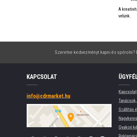
A kreativi
velünk.
Szeretne kedvezményt kapni és spórolni? É
KAPCSOLAT
ÜGYFÉ
Kapcsolat
info@cdrmarket.hu
Tanácsok, 
Szállítás 
Nagykeres
Gyakori k
Reklamác