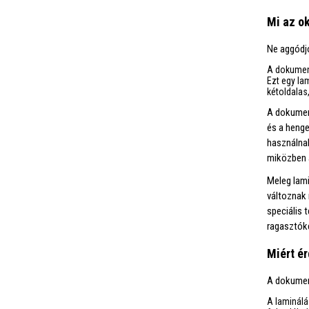
Mi az o
Ne aggódjo
A dokumen
Ezt egy la
kétoldalas,
A dokument
és a henge
használnak
miközben a
Meleg lami
változnak 
speciális 
ragasztók
Miért é
A dokumen
A laminálá