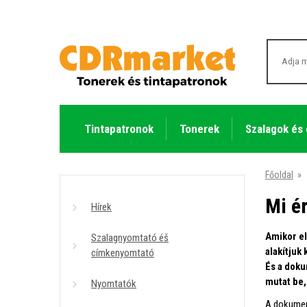
Tintapatronok
Tonerek
Szalagok és
Főoldal
»
Mi é
Hírek
Amikor el
Szalagnyomtató éš
alakítjuk
címkenyomtató
És a dok
mutat be,
Nyomtatók
A dokumen