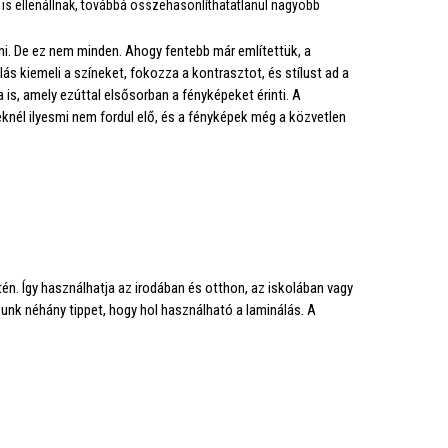
is ellenállnak, továbbá összehasonlíthatatlanul nagyobb
i. De ez nem minden. Ahogy fentebb már említettük, a
s kiemeli a színeket, fokozza a kontrasztot, és stílust ad a
, amely ezúttal elsősorban a fényképeket érinti. A
eknél ilyesmi nem fordul elő, és a fényképek még a közvetlen
n. Így használhatja az irodában és otthon, az iskolában vagy
zunk néhány tippet, hogy hol használható a laminálás. A