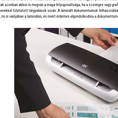
ak azonban akkor is megvan a maga létjogosultsága, ha a szöveges vagy gra
tnerekkel folytatott tárgyalások során. A laminált dokumentumok felhasználás
 mi is valójában a laminálás, és miért érdemes elgondolkodnia a dokumentum