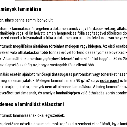
kmányok laminálása
n, nincs benne semmi bonyolult.
tumok laminálása lényegében a dokumentumok vagy fényképek vékony, átlátszó
minálógép végzi el Ön helyett, amely hengerek és fólia segítségével tökélete
 ezért ennél a folyamatnál a fólia a dokumentum alatt és felett is el van helyezv
umok megállítása általában történhet melegen vagy hidegen. Az első esetben
reken való áthaladáskor több tonnás erővel történő összenyomás következik 
. A laminált dokumentum „igénybevételének” intenzitásától függően 80 és 250
z alapvető szabály az, hogy a vastagabb fólia ellenállóbb.
nálás esetén ajánlott minőségi
tintasugaras patronokat
vagy
tonereket
haszn
meg a színárnyalatok. Melegen laminálni már a 90 g/m2 súlyú
irodai papírt
is l
textúrájú papírokra, amelyek nem alkalmasak laminálásra. A hideg laminálásho
everéket tartalmaznak, és amely a laminálógépen való áthaladás során gond
rdemes a laminálást választani
tumok laminálásának okai egyszerűek.
s jelentősen növeli a dokumentumok kopással szembeni ellenállását, így a la