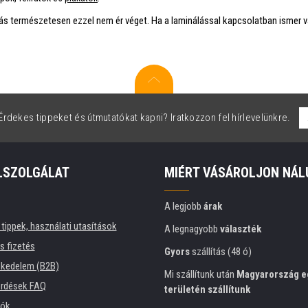
tás természetesen ezzel nem ér véget. Ha a laminálással kapcsolatban ismer 
rdekes tippeket és útmutatókat kapni? Iratkozzon fel hírlevelünkre.
LSZOLGÁLAT
MIÉRT VÁSÁROLJON NÁL
A legjobb
árak
tippek, használati utasítások
A legnagyobb
választék
és fizetés
Gyors
szállítás (48 ó)
kedelem (B2B)
Mi szállítunk után
Magyarország e
érdések FAQ
területén szállítunk
iók