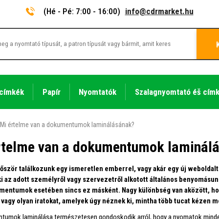
(Hé - Pé: 7:00 - 16:00)
info@cdrmarket.hu
 címkék
Papír
Nyomtatók
Szalagnyomtató éš cím
Mi értelme van a dokumentumok laminálásának?
rtelme van a dokumentumok laminál
őször találkozunk egy ismeretlen emberrel, vagy akár egy új weboldalt 
 ki az adott személyről vagy szervezetről alkotott általános benyomás
umentumok esetében sincs ez másként. Nagy különbség van aközött, h
 vagy olyan iratokat, amelyek úgy néznek ki, mintha több tucat kézen m
tumok laminálása természetesen gondoskodik arról, hogy a nyomatok minde