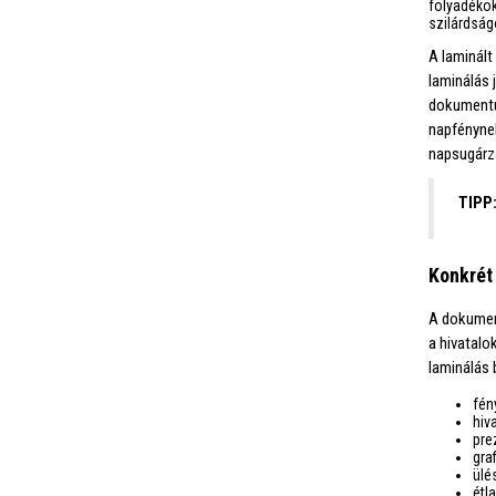
folyadékok
szilárdság
A laminált
laminálás 
dokumentum
napfénynek
napsugárz
TIPP
Konkrét
A dokument
a hivatalo
laminálás 
fén
hiv
pre
gra
ülé
étl