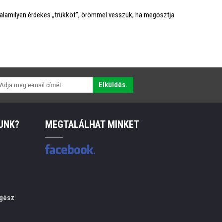
valamilyen érdekes „trükköt”, örömmel vesszük, ha megosztja
Elküldés.
UNK?
MEGTALÁLHAT MINKET
gész