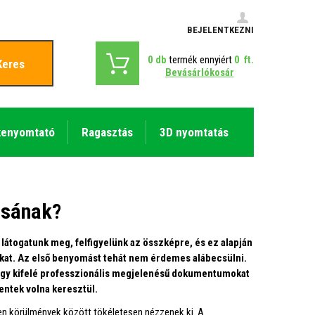
BEJELENTKEZNI
0
db
termék ennyiért
0
ft.
Keres
Bevásárlókosár
kenyomtató
Ragasztás
3D nyomtatás
ásának?
látogatunk meg, felfigyelünk az összképre, és ez alapján
unkat. Az első benyomást tehát nem érdemes alábecsülni.
ogy kifelé professzionális megjelenésű dokumentumokat
entek volna keresztül.
n körülmények között tökéletesen nézzenek ki. A