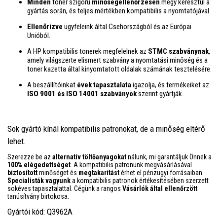
Minden
toner szigorú
minőségellenőrzésen
megy keresztül a
gyártás során, és teljes mértékben kompatibilis a nyomtatójával.
Ellenőrizve
ügyfeleink által Csehországból és az Európai
Unióból.
A HP kompatibilis tonerek megfelelnek az
STMC szabványnak
,
amely világszerte elismert szabvány a nyomtatási minőség és a
toner kazetta által kinyomtatott oldalak számának tesztelésére.
A beszállítóinkat
évek tapasztalata
igazolja, és termékeiket az
ISO 9001 és ISO 14001 szabványok
szerint gyártják.
Sok gyártó kínál kompatibilis patronokat, de a minőség eltérő
lehet.
Szerezze be az
alternatív töltőanyagokat
nálunk, mi garantáljuk Önnek a
100% elégedettséget
. A kompatibilis patronunk megvásárlásával
biztosított
minőséget és
megtakarítást
érhet el pénzügyi forrásaiban.
Specialisták vagyunk
a kompatibilis patronok értékesítésében szerzett
sokéves tapasztalattal. Cégünk a rangos
Vásárlók által ellenőrzött
tanúsítvány birtokosa.
Gyártói kód: Q3962A