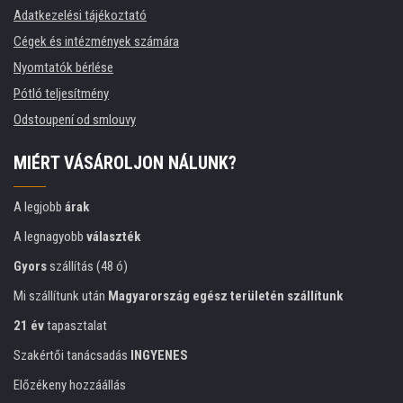
Adatkezelési tájékoztató
Cégek és intézmények számára
Nyomtatók bérlése
Pótló teljesítmény
Odstoupení od smlouvy
MIÉRT VÁSÁROLJON NÁLUNK?
A legjobb
árak
A legnagyobb
választék
Gyors
szállítás (48 ó)
Mi szállítunk után
Magyarország egész területén szállítunk
21 év
tapasztalat
Szakértői tanácsadás
INGYENES
Előzékeny hozzáállás