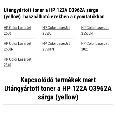
Utángyártott toner a HP 122A Q3962A sárga
(yellow)
használható ezekben a nyomtatókban
HP Color LaserJet
HP Color LaserJet
HP Color LaserJet
2550
2550L
2550LN
HP Color LaserJet
HP Color LaserJet
HP Color LaserJet
2550N
2550TN
2820
HP Color LaserJet
2840
Kapcsolódó termékek mert
Utángyártott toner a HP 122A Q3962A
sárga (yellow)