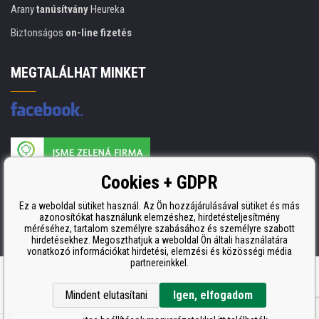
Arany
tanúsítvány
Heureka
Biztonságos
on-line fizetés
MEGTALÁLHAT MINKET
A nyomtatási kellékek gyártója ISO 9001 tanúsítvánnyal rendelkezik
Cookies + GDPR
ISO 9001, ISO 14001 és STMC.
Ez a weboldal sütiket használ. Az Ön hozzájárulásával sütiket és más
azonosítókat használunk elemzéshez, hirdetésteljesítmény
méréséhez, tartalom személyre szabásához és személyre szabott
hirdetésekhez. Megoszthatjuk a weboldal Ön általi használatára
vonatkozó információkat hirdetési, elemzési és közösségi média
partnereinkkel.
Ecommerce solutions
BINARGON.cz
Mindent elutasítani
Igen, elfogadom