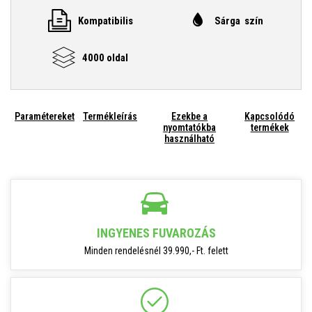
Kompatibilis
Sárga szín
4000 oldal
Paramétereket
Termékleírás
Ezekbe a
Kapcsolódó
nyomtatókba
termékek
használható
INGYENES FUVAROZÁS
Minden rendelésnél 39.990,- Ft. felett