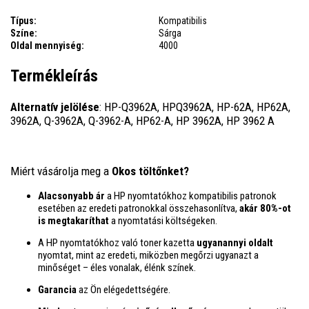
Típus:
Kompatibilis
Színe:
Sárga
Oldal mennyiség:
4000
Termékleírás
Alternatív jelölése
: HP-Q3962A, HPQ3962A, HP-62A, HP62A,
3962A, Q-3962A, Q-3962-A, HP62-A, HP 3962A, HP 3962 A
Miért vásárolja meg a
Okos töltőnket?
Alacsonyabb ár
a HP nyomtatókhoz kompatibilis patronok
esetében az eredeti patronokkal összehasonlítva,
akár 80%-ot
is megtakaríthat
a nyomtatási költségeken.
A HP nyomtatókhoz való toner kazetta
ugyanannyi oldalt
nyomtat, mint az eredeti, miközben megőrzi ugyanazt a
minőséget – éles vonalak, élénk színek.
Garancia
az Ön elégedettségére.