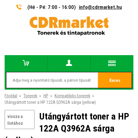
(Hé - Pé: 7:00 - 16:00)
info@cdrmarket.hu
Keres
Főoldal
»
Tonerek
»
HP
»
Kompatibilis tonerek
»
Utángyártott toner a HP 122A Q3962A sárga (yellow)
Utángyártott toner a HP
vissza a
listához
122A Q3962A sárga