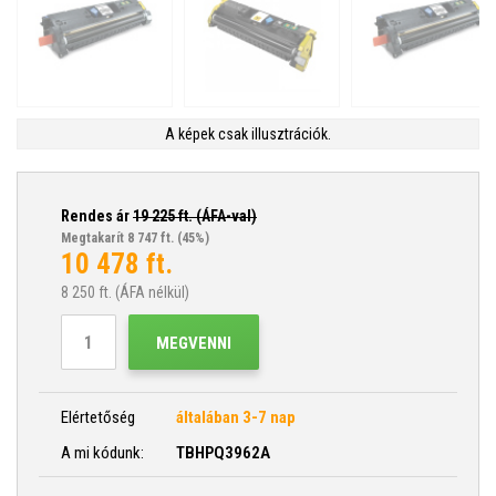
A képek csak illusztrációk.
Rendes ár
19 225
ft. (ÁFA-val)
Megtakarít 8 747 ft.
(45%)
10 478
ft.
8 250
ft. (ÁFA nélkül)
MEGVENNI
Elértetőség
általában 3-7 nap
A mi kódunk:
TBHPQ3962A