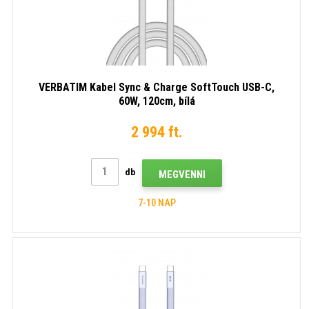
VERBATIM Kabel Sync & Charge SoftTouch USB-C,
60W, 120cm, bílá
2 994 ft.
db
MEGVENNI
7-10 NAP