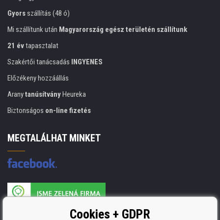
Gyors
szállítás (48 ó)
Mi szállítunk után
Magyarország egész területén szállítunk
21 év
tapasztalat
Szakértői tanácsadás
INGYENES
Előzékeny hozzáállás
Arany
tanúsítvány
Heureka
Biztonságos
on-line fizetés
MEGTALÁLHAT MINKET
A nyomtatási kellékek gyártója ISO 9001 tanúsítvánnyal rendelkezik
Cookies + GDPR