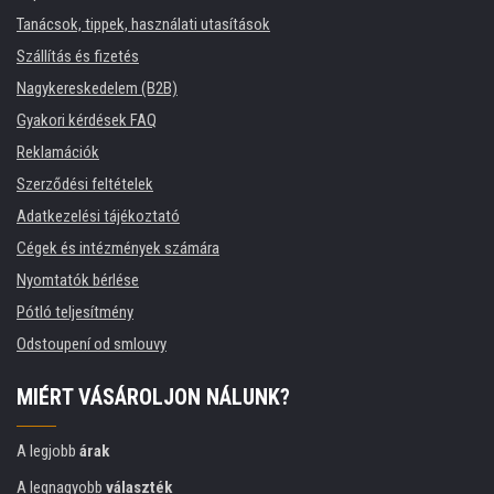
Tanácsok, tippek, használati utasítások
Szállítás és fizetés
Nagykereskedelem (B2B)
Gyakori kérdések FAQ
Reklamációk
Szerződési feltételek
Adatkezelési tájékoztató
Cégek és intézmények számára
Nyomtatók bérlése
Pótló teljesítmény
Odstoupení od smlouvy
MIÉRT VÁSÁROLJON NÁLUNK?
A legjobb
árak
A legnagyobb
választék