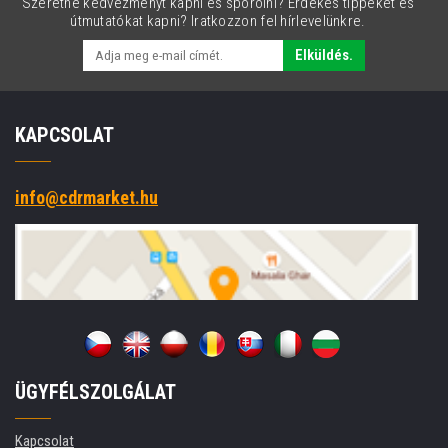
Szeretne kedvezményt kapni és spórolni? Érdekes tippeket és
útmutatókat kapni? Iratkozzon fel hírlevelünkre.
Elküldés.
KAPCSOLAT
info@cdrmarket.hu
ÜGYFÉLSZOLGÁLAT
Kapcsolat