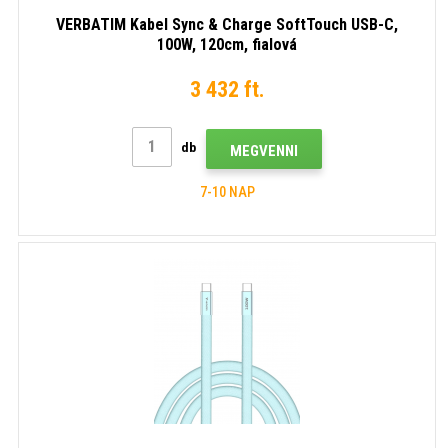
VERBATIM Kabel Sync & Charge SoftTouch USB-C,
100W, 120cm, fialová
3 432 ft.
db
MEGVENNI
7-10 NAP