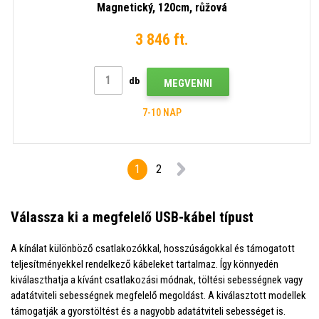
Magnetický, 120cm, růžová
3 846 ft.
db
MEGVENNI
7-10 NAP
1
2
Válassza ki a megfelelő USB-kábel típust
A kínálat különböző csatlakozókkal, hosszúságokkal és támogatott
teljesítményekkel rendelkező kábeleket tartalmaz. Így könnyedén
kiválaszthatja a kívánt csatlakozási módnak, töltési sebességnek vagy
adatátviteli sebességnek megfelelő megoldást. A kiválasztott modellek
támogatják a gyorstöltést és a nagyobb adatátviteli sebességet is.