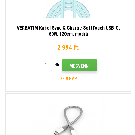
VERBATIM Kabel Sync & Charge SoftTouch USB-C,
60W, 120cm, modrá
2 994 ft.
db
MEGVENNI
7-10 NAP