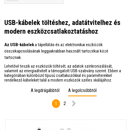
USB-kábelek töltéshez, adatátvitelhez és
modern eszközcsatlakoztatáshoz
Az USB-kábelek
a tápellátás és az elektronikai eszközök
összekapcsolásának leggyakrabban használt tartozékai közé
tartoznak.
Lehetővé teszik az eszközök töltését, az adatok szinkronizálását,
valamint az energiaátvitelt a támogatott USB-szabvány szerint. Ebben a
kategóriában különböző típusú csatlakozókkal és paraméterekkel
rendelkező kábeleket talál a modern eszközök széles skálájához.
A legdrágábbtól
A legolcsóbbtól
1
2