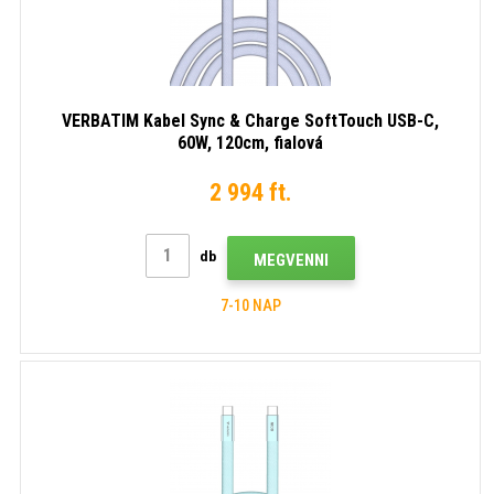
VERBATIM Kabel Sync & Charge SoftTouch USB-C,
60W, 120cm, fialová
2 994 ft.
db
MEGVENNI
7-10 NAP