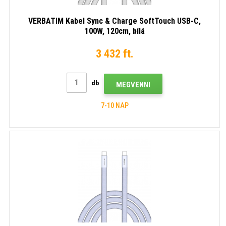
VERBATIM Kabel Sync & Charge SoftTouch USB-C,
100W, 120cm, bílá
3 432 ft.
db
MEGVENNI
7-10 NAP