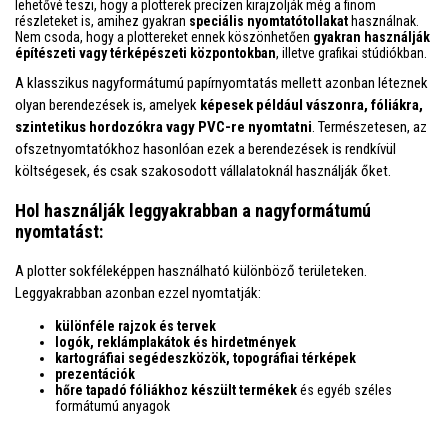
lehetővé teszi, hogy a plotterek precízen kirajzolják még a finom
részleteket is, amihez gyakran
speciális nyomtatótollakat
használnak.
Nem csoda, hogy a plottereket ennek köszönhetően
gyakran használják
építészeti vagy térképészeti központokban
, illetve grafikai stúdiókban.
A klasszikus nagyformátumú papírnyomtatás mellett azonban léteznek
olyan berendezések is, amelyek
képesek például vászonra, fóliákra,
szintetikus hordozókra vagy PVC-re nyomtatni
. Természetesen, az
ofszetnyomtatókhoz hasonlóan ezek a berendezések is rendkívül
költségesek, és csak szakosodott vállalatoknál használják őket.
Hol használják leggyakrabban a nagyformátumú
nyomtatást:
A plotter sokféleképpen használható különböző területeken.
Leggyakrabban azonban ezzel nyomtatják:
különféle rajzok és tervek
logók, reklámplakátok és hirdetmények
kartográfiai segédeszközök, topográfiai térképek
prezentációk
hőre tapadó fóliákhoz készült termékek
és egyéb széles
formátumú anyagok