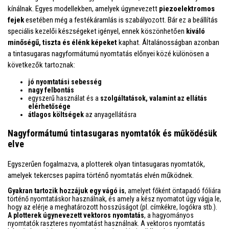
kínálnak. Egyes modellekben, amelyek úgynevezett
piezoelektromos
fejek
esetében még a festékáramlás is szabályozott. Bár ez a beállítás
speciális kezelői készségeket igényel, ennek köszönhetően
kiváló
minőségű, tiszta és élénk képeket
kaphat. Általánosságban azonban
a tintasugaras nagyformátumú nyomtatás előnyei közé különösen a
következők tartoznak:
jó nyomtatási sebesség
nagy felbontás
egyszerű használat és a
szolgáltatások, valamint az ellátás
elérhetősége
átlagos költségek
az anyagellátásra
Nagyformátumú tintasugaras nyomtatók és működésük
elve
Egyszerűen fogalmazva, a plotterek olyan tintasugaras nyomtatók,
amelyek tekercses papírra történő nyomtatás elvén működnek.
Gyakran tartozik hozzájuk egy vágó is
, amelyet főként öntapadó fóliára
történő nyomtatáskor használnak, és amely a kész nyomatot úgy vágja le,
hogy az elérje a meghatározott hosszúságot (pl. címkékre, logókra stb.).
A plotterek úgynevezett vektoros nyomtatás
, a hagyományos
nyomtatók raszteres nyomtatást használnak. A vektoros nyomtatás