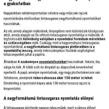
a gyakorlatban
Napjainkban reklámnyomtatási célokra vagy műszaki rajzok
nyomtatására elsősorban tintasugaras nagyformátumú nyomtatókat
használnak.
Az elv, amely alapján működnek, lényegében nem különbözik túlságosan
attól, amely alapján az Ön otthoni tintasugaras nyomtatója is működik. A
legfontosabb
különbség valójában a nyomtatási formátum méretében
és szélességében
rejlik. Csakúgy, mint a hagyományos tintasugaras
nyomtatóknál,
a nagyformátumú tintasugaras plotterekben is a
nyomtatófej mozog
, amely mikroszkopikus fúvókák segítségével
tintacseppeket juttat a papírra.
Általában
4 szabványos
nyomtatófestéket
használnak: fekete, lila,
sárga és kék. A többi szín és árnyalat az alapszínek keverésével
nyerhető. A papír, amelyre nyomtatnak, egy nagy plottertekercsre van
feltekerve, amelynek
tekercshossza akár 150 méter is lehet
.
Elméletileg a nyomtató képes akár 150 méter hosszú rajzot is
kinyomtatni.
A nagyformátumú tintasugaras nyomtatás előnyei
A tintasugaras plotterek nagyon népszerűek, mert számos előnyt