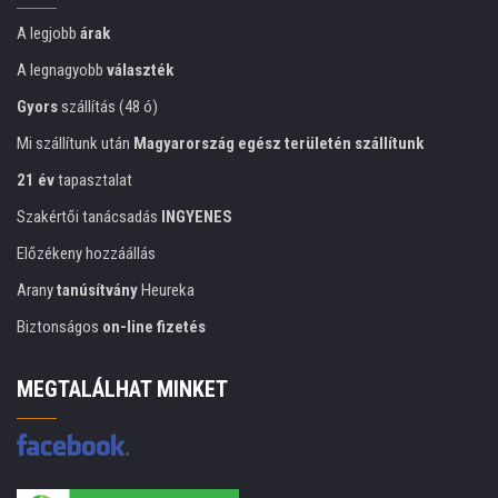
A legjobb
árak
A legnagyobb
választék
Gyors
szállítás (48 ó)
Mi szállítunk után
Magyarország egész területén szállítunk
21 év
tapasztalat
Szakértői tanácsadás
INGYENES
Előzékeny hozzáállás
Arany
tanúsítvány
Heureka
Biztonságos
on-line fizetés
MEGTALÁLHAT MINKET