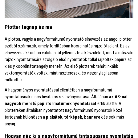
Plotter tegnap és ma
A plotter, vagyis a nagyformátumú nyomtató elnevezés az angol plotter
szóból származik, amely fordításban koordinátás rajzolót jelent. Ez az
elnevezés akkoriban valóban jól jellemezte a készüléket, mert a műszaki
rajzok nyomtatására szolgáló első nyomtatók tollal rajzoltak papírra az
x és y koordinátatengely mentén. Az első plotterek tehát inkább
vektornyomtatók voltak, mint raszteresek, és viszonylag lassan
működtek.
A hagyományos nyomtatással ellentétben a nagyformátumú
nyomtatásnak nincs hivatalos szabványosítása. Általában
az A3-nál
nagyobb méretű papírformátumok nyomtatását
értik alatta. A
plottereken általában nyomtatott nagyformátumú nyomatok közé
tartoznak különösen a
plakátok, térképek, bannerek
és sok más
anyag.
Hogyan néz ki a nagyformátumú tintasugaras nyomtatás