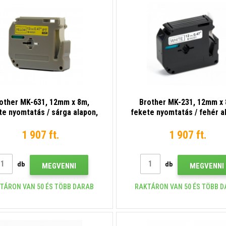
other MK-631, 12mm x 8m,
Brother MK-231, 12mm x 
te nyomtatás / sárga alapon,
fekete nyomtatás / fehér a
kompatibilis szalag
kompatibilis szalag
1 907 ft.
1 907 ft.
db
db
MEGVENNI
MEGVENNI
TÁRON VAN 50 ÉS TÖBB DARAB
RAKTÁRON VAN 50 ÉS TÖBB 