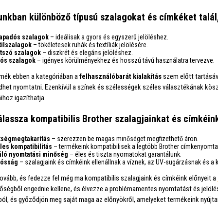
unkban különböző típusú szalagokat és címkéket talál
apadós szalagok
– ideálisak a gyors és egyszerű jelöléshez.
tilszalagok
– tökéletesek ruhák és textíliák jelölésére.
átszó szalagok
– diszkrét és elegáns jelöléshez.
tós szalagok
– igényes körülményekhez és hosszú távú használatra tervezve.
mék ebben a kategóriában a
felhasználóbarát kialakítás
szem előtt tartásáva
zdhet nyomtatni. Ezenkívül a színek és szélességek széles választékának kö
ihoz igazíthatja.
álassza kompatibilis Brother szalagjainkat és címkéin
tségmegtakarítás
– szerezzen be magas minőséget megfizethető áron.
les kompatibilitás
– termékeink kompatibilisek a legtöbb Brother címkenyomta
áló nyomtatási minőség
– éles és tiszta nyomatokat garantálunk.
tósság
– szalagjaink és címkéink ellenállnak a víznek, az UV-sugárzásnak és a
tovább, és fedezze fel még ma kompatibilis szalagjaink és címkéink előnyeit a
őségből engednie kellene, és élvezze a problémamentes nyomtatást és jelölés
ból, és győződjön meg saját maga az előnyökről, amelyeket termékeink nyújta