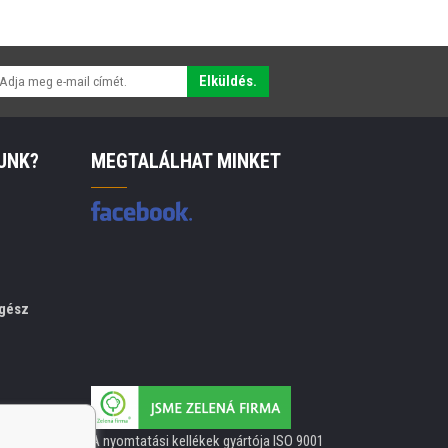
Elküldés.
UNK?
MEGTALÁLHAT MINKET
gész
A nyomtatási kellékek gyártója ISO 9001