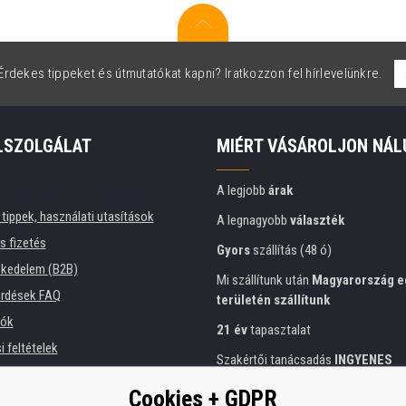
rdekes tippeket és útmutatókat kapni? Iratkozzon fel hírlevelünkre.
LSZOLGÁLAT
MIÉRT VÁSÁROLJON NÁL
A legjobb
árak
tippek, használati utasítások
A legnagyobb
választék
és fizetés
Gyors
szállítás (48 ó)
kedelem (B2B)
Mi szállítunk után
Magyarország e
érdések FAQ
területén szállítunk
iók
21 év
tapasztalat
 feltételek
Szakértői tanácsadás
INGYENES
ési tájékoztató
Előzékeny hozzáállás
Cookies + GDPR
intézmények számára