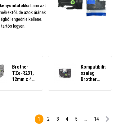
mkenyomtatókkal
, ami azt
ermékektől, de azok árának
égből engednie kellene.
tartós legyen.
Brother
Kompatibilis
TZe-R231,
szalag
12mm x 4m,
Brother
fekete
HGe-241,
nyomtatás
18mm x 8m,
/ fehér
fekete
alapon,
nyomtatás/fehér
textilszalag,
alapon
utángyártott
nagy
1
2
3
4
5
...
14
szalag
sebességű