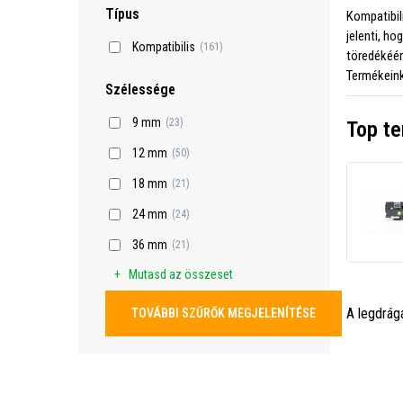
Típus
Kompatibil
jelenti, h
Kompatibilis
(161)
töredékéér
Termékeink
Szélessége
9 mm
(23)
Top t
12 mm
(50)
18 mm
(21)
24 mm
(24)
36 mm
(21)
Mutasd az összeset
A legdrág
TOVÁBBI SZŰRŐK MEGJELENÍTÉSE