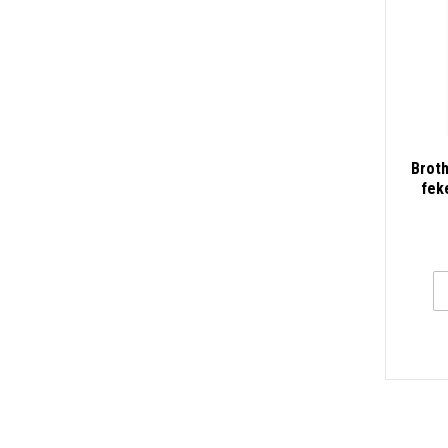
Brot
fek
a