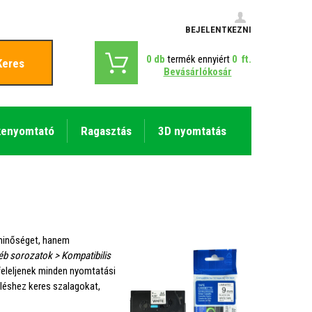
BEJELENTKEZNI
0
db
termék ennyiért
0
ft.
Keres
Bevásárlókosár
kenyomtató
Ragasztás
3D nyomtatás
minőséget, hanem
éb sorozatok > Kompatibilis
feleljenek minden nyomtatási
öléshez keres szalagokat,