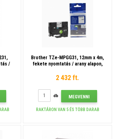
231,
Brother TZe-MPGG31, 12mm x 4m,
tás /
fekete nyomtatás / arany alapon,
ált
kompatibilis szalag
2 432 ft.
db
MEGVENNI
DARAB
RAKTÁRON VAN 5 ÉS TÖBB DARAB