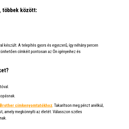
, többek között:
l készült. A telepítés gyors és egyszerű, így néhány percen
szönhetően címkéit pontosan az Ön igényeihez és
ket?
tóval.
 kopásnak.
Brother címkenyomtatókhoz
. Takarítson meg pénzt anélkül,
t, amely megkönnyíti az életét. Válasszon széles
nak.