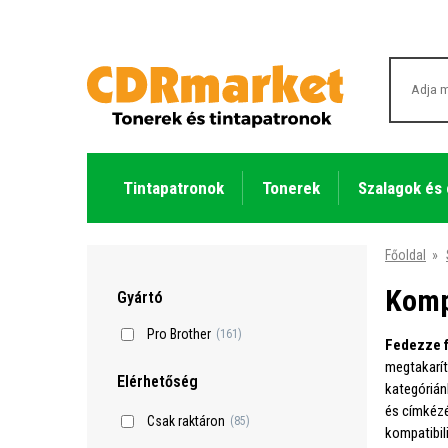
Tintapatronok
Tonerek
Szalagok és
Főoldal
»
Komp
Gyártó
Pro Brother
(161)
Fedezze f
megtakarít
Elérhetőség
kategórián
és címkézé
Csak raktáron
(85)
kompatibili