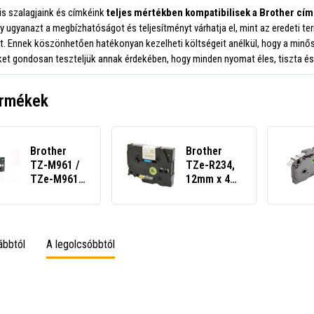
is szalagjaink és címkéink
teljes mértékben kompatibilisek a Brother cí
ogy ugyanazt a megbízhatóságot és teljesítményt várhatja el, mint az eredeti t
t. Ennek köszönhetően hatékonyan kezelheti költségeit anélkül, hogy a minős
et gondosan teszteljük annak érdekében, hogy minden nyomat éles, tiszta és 
ermékek
Brother
Brother
TZ-M961 /
TZe-R234,
TZe-M961,
12mm x 4m,
36mm x 8m,
arany
fekete
nyomtatás
nyomtatás
/ fehér
/ ezüst
alapon,
ábbtól
A legolcsóbbtól
alapon,
textilszalag,
kompatibilis
utángyártott
szalag
szalag