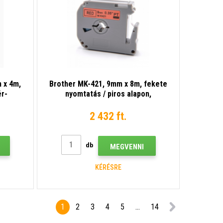
 x 4m,
Brother MK-421, 9mm x 8m, fekete
ér-
nyomtatás / piros alapon,
bilis
utángyártott szalag
2 432 ft.
db
MEGVENNI
KÉRÉSRE
1
2
3
4
5
...
14