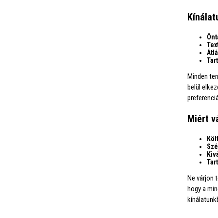
Kínálat
Önt
Tex
Átl
Tar
Minden ter
belül elke
preferenciá
Miért v
Köl
Szé
Kiv
Tar
Ne várjon 
hogy a min
kínálatunk