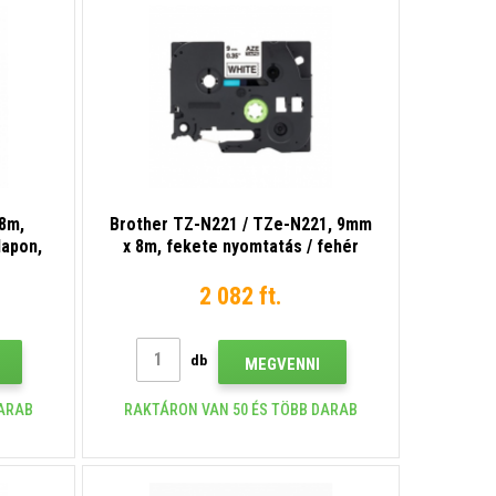
8m,
Brother TZ-N221 / TZe-N221, 9mm
lapon,
x 8m, fekete nyomtatás / fehér
alapon, nem laminált kompatibilis
szalag
2 082 ft.
db
MEGVENNI
DARAB
RAKTÁRON VAN 50 ÉS TÖBB DARAB