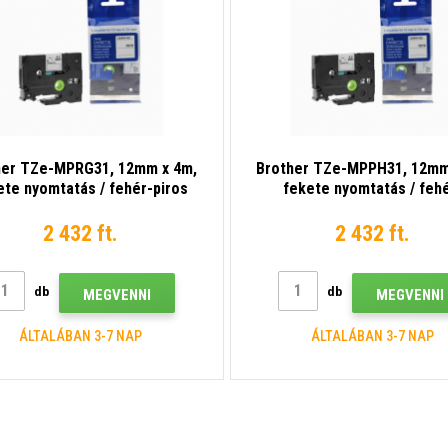
her TZe-MPRG31, 12mm x 4m,
Brother TZe-MPPH31, 12mm
ete nyomtatás / fehér-piros
fekete nyomtatás / feh
lapon, kompatibilis szalag
rózsaszínű alapon, kompati
szalag
2 432 ft.
2 432 ft.
db
db
MEGVENNI
MEGVENNI
ÁLTALÁBAN 3-7 NAP
ÁLTALÁBAN 3-7 NAP