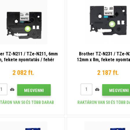
her TZ-N211 / TZe-N211, 6mm
Brother TZ-N231 / TZe-N
m, fekete nyomtatás / fehér
12mm x 8m, fekete nyomta
on, nem laminált kompatibilis
fehér alapon, nem lamin
szalag
kompatibilis szalag
2 082 ft.
2 187 ft.
db
db
MEGVENNI
MEGVENNI
TÁRON VAN 50 ÉS TÖBB DARAB
RAKTÁRON VAN 50 ÉS TÖBB 