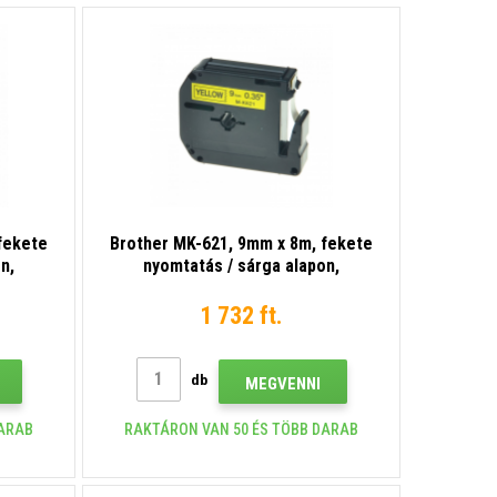
fekete
Brother MK-621, 9mm x 8m, fekete
n,
nyomtatás / sárga alapon,
kompatibilis szalag
1 732 ft.
db
MEGVENNI
DARAB
RAKTÁRON VAN 50 ÉS TÖBB DARAB