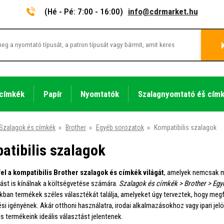
(Hé - Pé: 7:00 - 16:00)
info@cdrmarket.hu
 címkék
Papír
Nyomtatók
Szalagnyomtató éš cím
Szalagok és címkék
»
Brother
»
Egyéb sorozatok
»
Kompatibilis szalagok
atibilis szalagok
el a kompatibilis Brother szalagok és címkék világát
, amelyek nemcsak 
ást is kínálnak a költségvetése számára.
Szalagok és címkék > Brother > Egy
kban termékek széles választékát találja, amelyeket úgy terveztek, hogy meg
si igényének. Akár otthoni használatra, irodai alkalmazásokhoz vagy ipari jel
s termékeink ideális választást jelentenek.