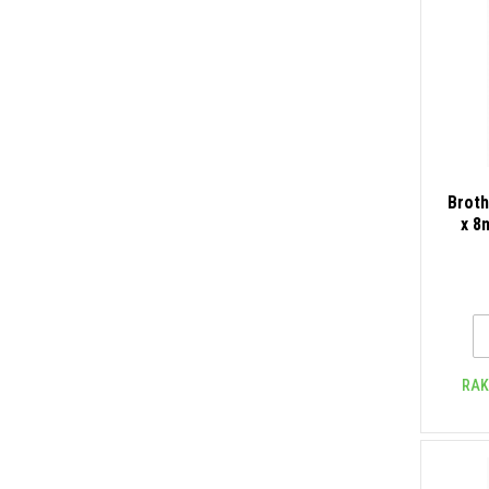
Brot
x 8
alap
RAK