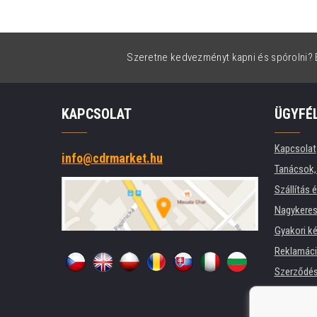
Szeretne kedvezményt kapni és spórolni? É
KAPCSOLAT
ÜGYFÉ
Kapcsolat
info@cdrmarket.hu
Tanácsok, 
Szállítás 
Nagykeres
Gyakori k
Reklamác
Szerződési
Adatkezel
Cégek és 