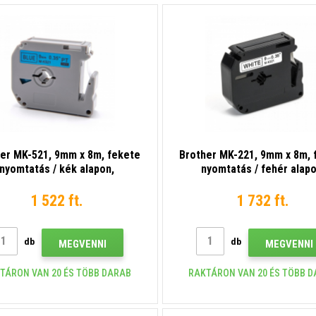
er MK-521, 9mm x 8m, fekete
Brother MK-221, 9mm x 8m, 
nyomtatás / kék alapon,
nyomtatás / fehér alapo
utángyártott szalag
kompatibilis szalag
1 522 ft.
1 732 ft.
db
db
MEGVENNI
MEGVENNI
TÁRON VAN 20 ÉS TÖBB DARAB
RAKTÁRON VAN 20 ÉS TÖBB 