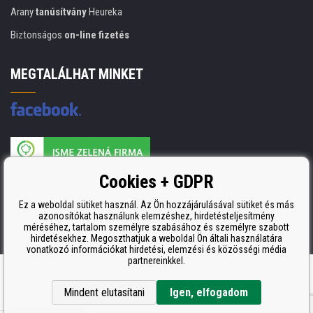
Arany
tanúsítvány
Heureka
Biztonságos
on-line fizetés
MEGTALÁLHAT MINKET
A nyomtatási kellékek gyártója ISO 9001 tanúsítvánnyal rendelkezik
Cookies + GDPR
ISO 9001, ISO 14001 és STMC.
Ez a weboldal sütiket használ. Az Ön hozzájárulásával sütiket és más
azonosítókat használunk elemzéshez, hirdetésteljesítmény
méréséhez, tartalom személyre szabásához és személyre szabott
hirdetésekhez. Megoszthatjuk a weboldal Ön általi használatára
vonatkozó információkat hirdetési, elemzési és közösségi média
partnereinkkel.
Ecommerce solutions
BINARGON.cz
Mindent elutasítani
Igen, elfogadom