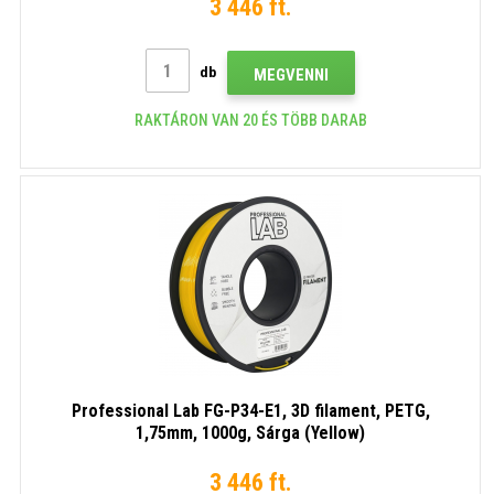
3 446 ft.
db
MEGVENNI
RAKTÁRON VAN 20 ÉS TÖBB DARAB
Professional Lab FG-P34-E1, 3D filament, PETG,
1,75mm, 1000g, Sárga (Yellow)
3 446 ft.