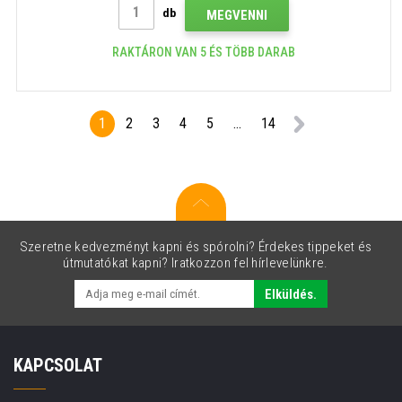
db
MEGVENNI
RAKTÁRON VAN 5 ÉS TÖBB DARAB
1
2
3
4
5
...
14
Szeretne kedvezményt kapni és spórolni? Érdekes tippeket és
útmutatókat kapni? Iratkozzon fel hírlevelünkre.
Elküldés.
KAPCSOLAT