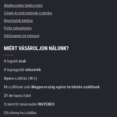
Adatkezelési tájékoztató
Cégek és intézmények számára
Nyomtatók bérlése
Pótló teljesítmény
Odstoupení od smlouvy
MIÉRT VÁSÁROLJON NÁLUNK?
A legjobb
árak
A legnagyobb
választék
Gyors
szállítás (48 ó)
Mi szállítunk után
Magyarország egész területén szállítunk
21 év
tapasztalat
Szakértői tanácsadás
INGYENES
Előzékeny hozzáállás