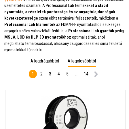
üzemeltetés számára. A Professional Lab termékeket a
stabil
nyomtatás, a részletek pontossága és az anyagtulajdonságok
következetessége
szem előtt tartásával fejlesztették, miközben a
Professional Lab filamentek
az FDM/FFF nyomtatáshoz szükséges
anyagok széles választékát fedik le, a
Professional Lab gyanták
pedig
MSLA, LCD és DLP 3D nyomtatókhoz
optimalizáltak, ahol
megbízható térhálósodással, alacsony zsugorodással és sima felületű
nyomatokkal tűnnek ki.
A legdrágábbtól
A legolcsóbbtól
1
2
3
4
5
...
14