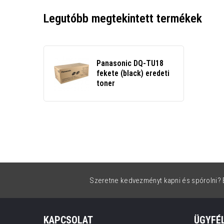
Legutóbb megtekintett termékek
Panasonic DQ-TU18
fekete (black) eredeti
toner
Szeretne kedvezményt kapni és spórolni? É
KAPCSOLAT
ÜGYFÉ