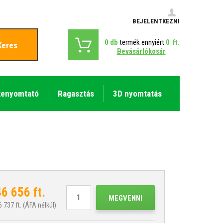
BEJELENTKEZNI
0
db
termék ennyiért
0
ft.
Keres
Bevásárlókosár
kenyomtató
Ragasztás
3D nyomtatás
46 656
ft.
MEGVENNI
6 737
ft. (ÁFA nélkül)