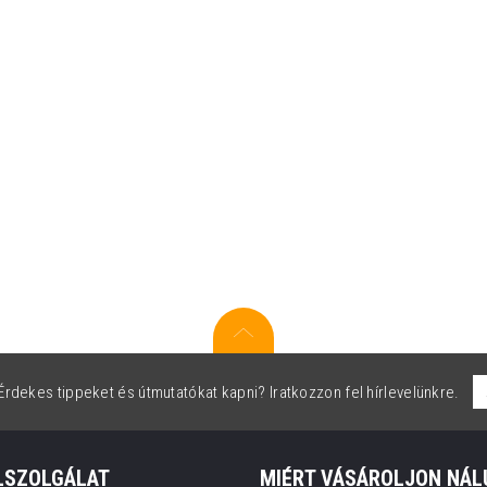
rdekes tippeket és útmutatókat kapni? Iratkozzon fel hírlevelünkre.
LSZOLGÁLAT
MIÉRT VÁSÁROLJON NÁL