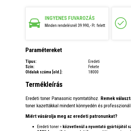
INGYENES FUVAROZÁS
Minden rendelésnél 39.990,- Ft. felett
Paramétereket
Típus:
Eredeti
Szín:
Fekete
Oldalak száma [old.]:
18000
Termékleírás
Eredeti toner Panasonic nyomtatóhoz.
Remek választ
toner kazettákkal mindent könnyedén és professzioná
Miért vásárolja meg az eredeti patronunkat?
Eredeti toner =
közvetlenül a nyomtató gyártójától 