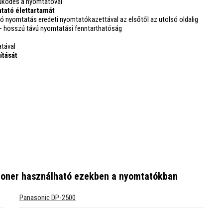
ködés a nyomtatóval
tató élettartamát
ó nyomtatás eredeti nyomtatókazettával az elsőtől az utolsó oldalig
- hosszú távú nyomtatási fenntarthatóság
atával
ítását
toner
használható ezekben a nyomtatókban
Panasonic DP-2500