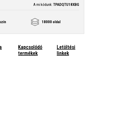
A mi kódunk:
TPADQTU18XBG
szín
18000 oldal
a
Kapcsolódó
Letöltési
termékek
linkek