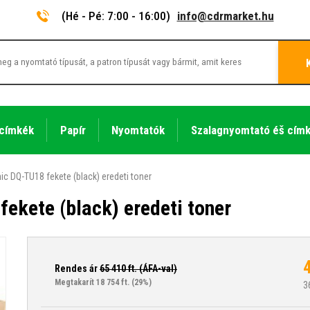
(Hé - Pé: 7:00 - 16:00)
info@cdrmarket.hu
 címkék
Papír
Nyomtatók
Szalagnyomtató éš cím
c DQ-TU18 fekete (black) eredeti toner
ekete (black) eredeti toner
Rendes ár
65 410
ft. (ÁFA-val)
Megtakarít 18 754 ft.
(29%)
3