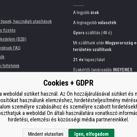
A legjobb
árak
tippek, használati utasítások
A legnagyobb
választék
és fizetés
Gyors
szállítás (48 ó)
kedelem (B2B)
Mi szállítunk után
Magyarország e
érdések FAQ
területén szállítunk
iók
21 év
tapasztalat
 feltételek
Szakértői tanácsadás
INGYENES
ési tájékoztató
Előzékeny hozzáállás
Cookies + GDPR
intézmények számára
Arany
tanúsítvány
Heureka
 bérlése
a weboldal sütiket használ. Az Ön hozzájárulásával sütiket és
osítókat használunk elemzéshez, hirdetésteljesítmény mérés
Biztonságos
on-line fizetés
esítmény
talom személyre szabásához és személyre szabott hirdetések
í od smlouvy
zthatjuk a weboldal Ön általi használatára vonatkozó informá
hirdetési, elemzési és közösségi média partnereinkkel.
Mindent elutasítani
Igen, elfogadom