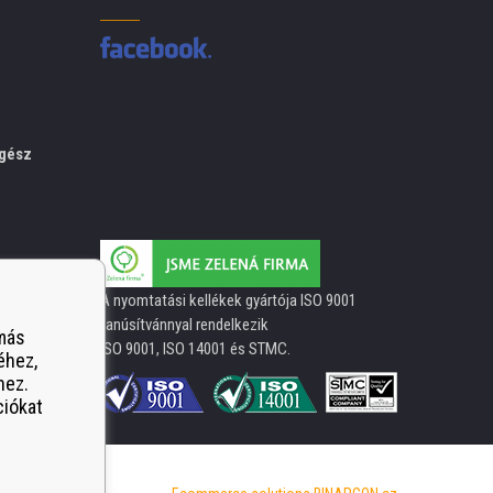
gész
A nyomtatási kellékek gyártója ISO 9001
tanúsítvánnyal rendelkezik
 más
ISO 9001, ISO 14001 és STMC.
éhez,
hez.
ciókat