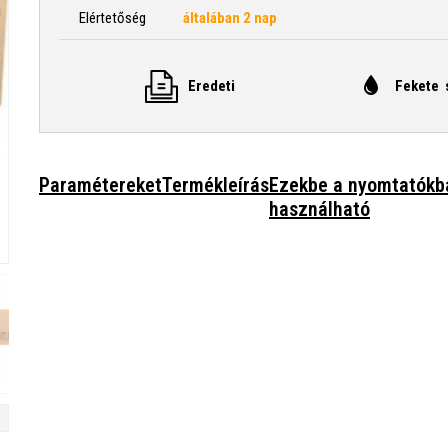
Elértetőség
általában 2 nap
Eredeti
Fekete 
Paramétereket
Termékleírás
Ezekbe a nyomtatókb
használható