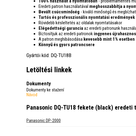
100% használat a nyomtatóban
- problémamentes mű
Eredeti patron használatával
meghosszabbítja a nyom
Bevált csúcsminőség
- kiváló minőségű és megbízhat
Tartós és professzionális nyomtatási eredmények
Rövidebb késleltetés az oldalak nyomtatásakor
Elégedettségi garancia
az eredeti patronunk használ
Biztosítjuk az eredeti patronok
ingyenes újrahasznos
A patron meghibásodása
kevesebb mint 1% esetben
Könnyű és gyors patroncsere
Gyártói kód: DQ-TU18B
Letöltési linkek
Dokumenty
Dokumenty ke stažení
Návod
Panasonic DQ-TU18 fekete (black) eredeti 
Panasonic DP-2000