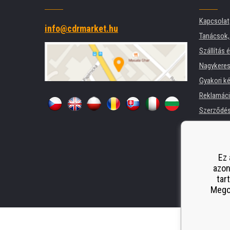
Kapcsolat
info@cdrmarket.hu
Tanácsok, 
Szállítás 
Nagykeres
Gyakori k
Reklamác
Szerződési
Adatkezel
Cégek és 
Nyomtatók
Ez 
azon
Pótló telj
tar
Odstoupen
Megos