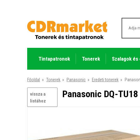
Tintapatronok
Tonerek
Szalagok és
Főoldal
»
Tonerek
»
Panasonic
»
Eredeti tonerek
»
Panasoni
Panasonic DQ-TU18 f
vissza a
listához