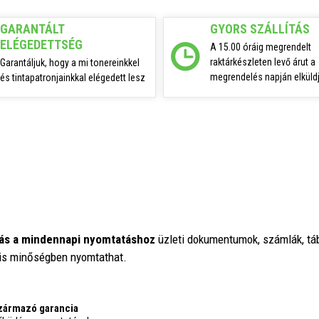
GARANTÁLT
GYORS SZÁLLÍTÁS
ELÉGEDETTSÉG
A 15.00 óráig megrendelt
raktárkészleten levő árut a
Garantáljuk, hogy a mi tonereinkkel
megrendelés napján elküldj
és tintapatronjainkkal elégedett lesz
ás a mindennapi nyomtatáshoz
üzleti dokumentumok, számlák, táb
lis minőségben nyomtathat.
származó garancia