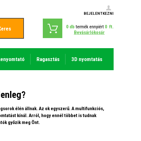
BEJELENTKEZNI
0
db
termék ennyiért
0
ft.
Keres
Bevásárlókosár
kenyomtató
Ragasztás
3D nyomtatás
lenleg?
sorok élén állnak. Az ok egyszerű. A multifunkciós,
tatást kínál. Arról, hogy ennél többet is tudnak
atók győzik meg Önt.