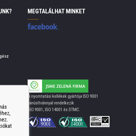
UNK?
MEGTALÁLHAT MINKET
gész
A nyomtatási kellékek gyártója ISO 9001
tanúsítvánnyal rendelkezik
 más
ISO 9001, ISO 14001 és STMC.
éhez,
hez.
ciókat