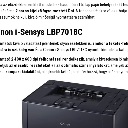
ca az előzőekben említett modellhez hasonlóan 150 lap papír behelyezését te
ségére a
2 soros kijelző figyelmezteti Önt.
A toner cseréjekor választhatja
szumok nélküli, kiváló minőségű nyomtatásra számíthat.
anon i-Sensys LBP7018C
mtatók kiváló választást jelentenek olyan esetekben is,
amikor a fekete-fe
ára is szükség van.
És a Canon i-Sensys LBP7018C nyomtatómodell a kategó
omtató
2 400 x 600 dpi felbontással rendelkezik
, amely a kivételesen jó m
etjük az
élesebb részleteket
és az
optimális színárnyalatokat
, amelyek a
k a
kompakt kialakítást
, a legkisebb kétség sem fér hozzá, hogy a lézernyomta