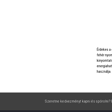
Érdekes a
fehér nyo
kinyomtat
energiahat
használja.
Szeretne kedvezményt kapni és spórolni? É