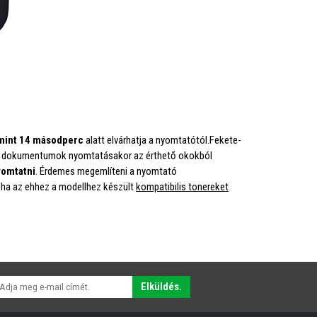
mint 14 másodperc
alatt elvárhatja a nyomtatótól.Fekete-
s dokumentumok nyomtatásakor az érthető okokból
yomtatni
. Érdemes megemlíteni a nyomtató
, ha az ehhez a modellhez készült
kompatibilis tonereket
Elküldés.