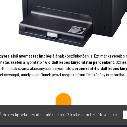
gyors első nyomat technológiájának
köszönhetően is. Ezt már
kevesebb 
mtatás esetén a nyomtató
16 oldalt képes kinyomtatni percenként
. Színe
ott oldalak száma alacsonyabb, a nyomtató
percenként 4 oldalt képes kin
ékonyságát, amely segít Önnek pénzt megtakarítani. De akár úgy is spórolhat
rdekes tippeket és útmutatókat kapni? Iratkozzon fel hírlevelünkre.