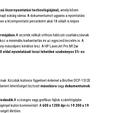
ású lézernyomtatási technológiájával,
amely bőven
 majd sokáig várnia. A dokumentumot ugyanis a nyomtatási
ben a lézernyomtató percenként akár 18 oldalt is képes
ormájában.
A vezeték nélküli otthoni hálózati csatlakozásnak
z a minimális karbantartás és az egyszerű kezelés is. A
éhány másodperc kérdése lesz. A HP LaserJet Pro M12w
0 oldal nyomtatását teszi lehetővé szabványos 5%-os
znak. Közülük különös figyelmet érdemel a Brother DCP-1512E
lamint lehetőséget biztosít
másolásra
vagy
dokumentumok
doskodik.
A szöveges vagy grafikus fájlok számítógépbe
 igényel külön kommentárt. A
600 x 1200 dpi
és
19 200 x 19
ségét illetően.