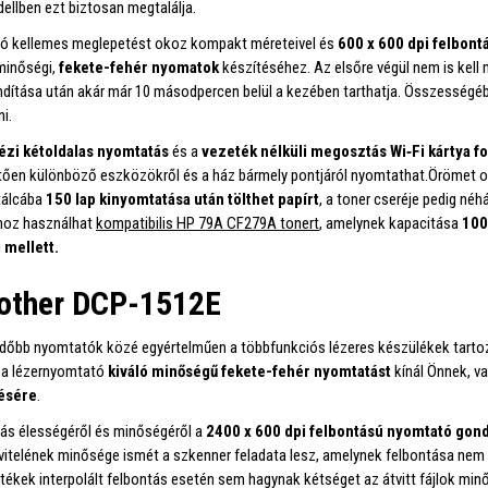
llben ezt biztosan megtalálja.
ó kellemes meglepetést okoz kompakt méreteivel és
600 x 600 dpi felbont
minőségi,
fekete-fehér nyomatok
készítéséhez. Az elsőre végül nem is kell
indítása után akár már 10 másodpercen belül a kezében tarthatja. Összességé
i.
ézi kétoldalas nyomtatás
és a
vezeték nélküli megosztás Wi‑Fi kártya f
en különböző eszközökről és a ház bármely pontjáról nyomtathat.Örömet oko
tálcába
150 lap kinyomtatása után tölthet papírt
, a toner cseréje pedig n
oz használhat
kompatibilis HP 79A CF279A tonert
, amelynek kapacitása
100
 mellett.
rother DCP-1512E
ndőbb nyomtatók közé egyértelműen a többfunkciós lézeres készülékek tarto
z a lézernyomtató
kiváló minőségű fekete-fehér nyomtatást
kínál Önnek, va
ésére
.
ás élességéről és minőségéről a
2400 x 600 dpi felbontású nyomtató gon
vitelének minősége ismét a szkenner feladata lesz, amelynek felbontása nem
rtékek interpolált felbontás esetén sem hagynak kétséget az átvitt fájlok minő