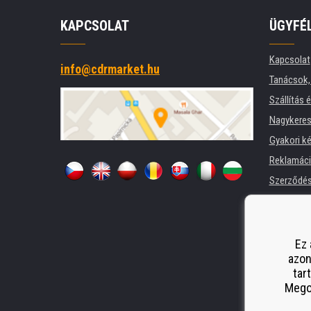
KAPCSOLAT
ÜGYFÉ
Kapcsolat
info@cdrmarket.hu
Tanácsok, 
Szállítás 
Nagykeres
Gyakori k
Reklamác
Szerződési
Adatkezel
Cégek és 
Nyomtatók
Ez 
azon
Pótló telj
tar
Odstoupen
Megos