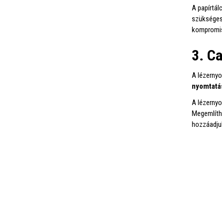
A papírtál
szükséges
kompromis
3. C
A lézernyo
nyomtatás
A lézerny
Megemlíth
hozzáadju