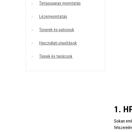
Tintasugaras nyomtatás
Lézernyomtatás
Tonerek és patronok
Használati utasítások
Tippek és tanácsok
1. H
Sokan emlé
felszerelé