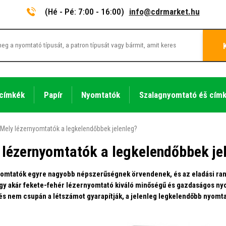
(Hé - Pé: 7:00 - 16:00)
info@cdrmarket.hu
 címkék
Papír
Nyomtatók
Szalagnyomtató éš cím
Mely lézernyomtatók a legkelendőbbek jelenleg?
 lézernyomtatók a legkelendőbbek je
omtatók egyre nagyobb népszerűségnek örvendenek, és az eladási rang
gy akár fekete-fehér lézernyomtató kiváló minőségű és gazdaságos nyom
 és nem csupán a létszámot gyarapítják, a jelenleg legkelendőbb nyomt