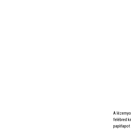
A lézerny
felébred 
papírlapot