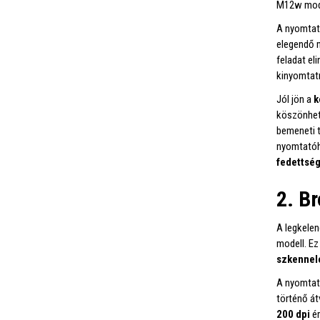
M12w mode
A nyomtat
elegendő 
feladat el
kinyomtatn
Jól jön a
k
köszönhető
bemeneti 
nyomtatóh
fedettség
2. B
A legkele
modell. E
szkennel
A nyomtat
történő át
200 dpi
é