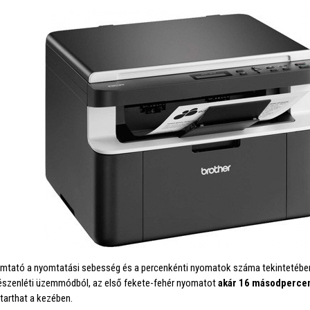
omtató a nyomtatási sebesség és a percenkénti nyomatok száma tekintetébe
készenléti üzemmódból, az első fekete-fehér nyomatot
akár 16 másodpercen
 tarthat a kezében.