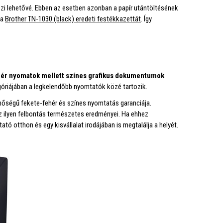
szi lehetővé. Ebben az esetben azonban a papír utántöltésének
 a
Brother TN-1030 (black) eredeti festékkazettát
. Így
hér nyomatok mellett színes grafikus dokumentumok
riájában a legkelendőbb nyomtatók közé tartozik.
inőségű fekete-fehér és színes nyomtatás garanciája.
z ilyen felbontás természetes eredményei. Ha ehhez
tó otthon és egy kisvállalat irodájában is megtalálja a helyét.