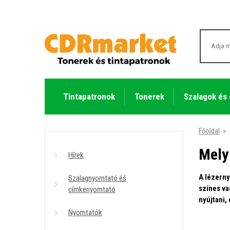
Tintapatronok
Tonerek
Szalagok és
Főoldal
»
Mely
Hírek
A lézerny
Szalagnyomtató éš
színes va
címkenyomtató
nyújtani,
Nyomtatók