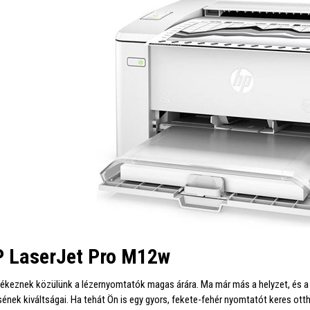
P LaserJet Pro M12w
keznek közülünk a lézernyomtatók magas árára. Ma már más a helyzet, és a 
sének kiváltságai. Ha tehát Ön is egy gyors, fekete-fehér nyomtatót keres ot