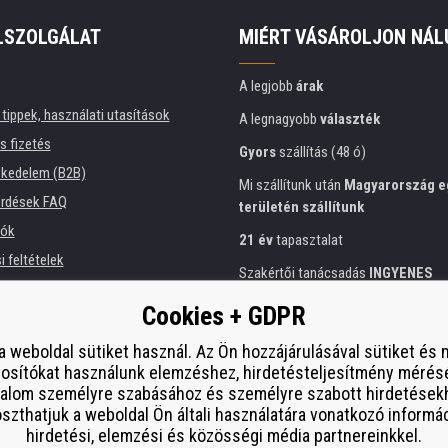
LSZOLGÁLAT
MIÉRT VÁSÁROLJON NÁL
A legjobb
árak
tippek, használati utasítások
A legnagyobb
választék
és fizetés
Gyors
szállítás (48 ó)
kedelem (B2B)
Mi szállítunk után
Magyarország e
érdések FAQ
területén szállítunk
iók
21 év
tapasztalat
 feltételek
Szakértői tanácsadás
INGYENES
ési tájékoztató
Előzékeny hozzáállás
Cookies + GDPR
intézmények számára
Arany
tanúsítvány
Heureka
 bérlése
a weboldal sütiket használ. Az Ön hozzájárulásával sütiket és
osítókat használunk elemzéshez, hirdetésteljesítmény mérés
Biztonságos
on-line fizetés
esítmény
talom személyre szabásához és személyre szabott hirdetések
í od smlouvy
zthatjuk a weboldal Ön általi használatára vonatkozó informá
hirdetési, elemzési és közösségi média partnereinkkel.