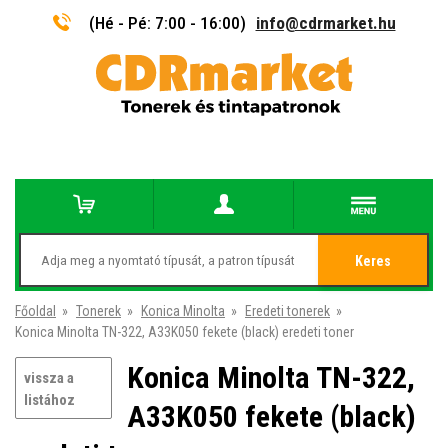
(Hé - Pé: 7:00 - 16:00)
info@cdrmarket.hu
Keres
Főoldal
»
Tonerek
»
Konica Minolta
»
Eredeti tonerek
»
Konica Minolta TN-322, A33K050 fekete (black) eredeti toner
Konica Minolta TN-322,
vissza a
listához
A33K050 fekete (black)