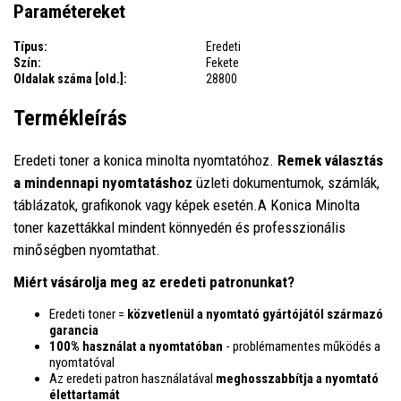
Paramétereket
Típus:
Eredeti
Szín:
Fekete
Oldalak száma [old.]:
28800
Termékleírás
Eredeti toner a konica minolta nyomtatóhoz.
Remek választás
a mindennapi nyomtatáshoz
üzleti dokumentumok, számlák,
táblázatok, grafikonok vagy képek esetén.A Konica Minolta
toner kazettákkal mindent könnyedén és professzionális
minőségben nyomtathat.
Miért vásárolja meg az eredeti patronunkat?
Eredeti toner =
közvetlenül a nyomtató gyártójától származó
garancia
100% használat a nyomtatóban
- problémamentes működés a
nyomtatóval
Az eredeti patron használatával
meghosszabbítja a nyomtató
élettartamát