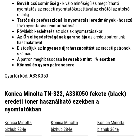
Bevált csúcsminőség
- kiváló minőségű és megbízható
nyomtatás az eredeti nyomtatókazettával az elsőtől az utolsó
oldalig
Tartós és professzionális nyomtatási eredmények
- hosszú
távú nyomtatási fenntarthatóság
Rövidebb késleltetés az oldalak nyomtatásakor
Az Ön elégedettségének garanciája
az eredeti patronunk
használatával
Biztosítjuk az
ingyenes újrahasznosítást
az eredeti patronok
számára
A patron meghibásodása
kevesebb mint 1% esetben
Könnyű és gyors patroncsere
Gyártói kód: A33K050
Konica Minolta TN-322, A33K050 fekete (black)
eredeti toner
használható ezekben a
nyomtatókban
Konica Minolta
Konica Minolta
Konica Minolta
bizhub 224e
bizhub 284e
bizhub 364e