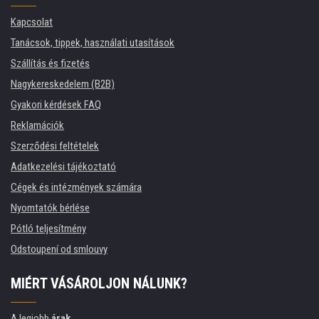
Kapcsolat
Tanácsok, tippek, használati utasítások
Szállítás és fizetés
Nagykereskedelem (B2B)
Gyakori kérdések FAQ
Reklamációk
Szerződési feltételek
Adatkezelési tájékoztató
Cégek és intézmények számára
Nyomtatók bérlése
Pótló teljesítmény
Odstoupení od smlouvy
MIÉRT VÁSÁROLJON NÁLUNK?
A legjobb
árak