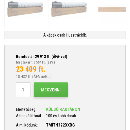
A képek csak illusztrációk.
Rendes ár
29 913
ft. (ÁFA-val)
Megtakarít 6 504 ft.
(22%)
23 409
ft.
18 432
ft. (ÁFA nélkül)
MEGVENNI
Elértetőség
KÜLSŐ RAKTÁRON
A beszállítónál:
100 és több darab
A mi kódunk:
TMITN322XXBG