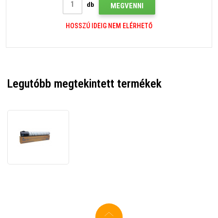
db
MEGVENNI
HOSSZÚ IDEIG NEM ELÉRHETŐ
Legutóbb megtekintett termékek
Konica
Minolta
TN-
322,
A33K050
fekete
(black)
eredeti
toner