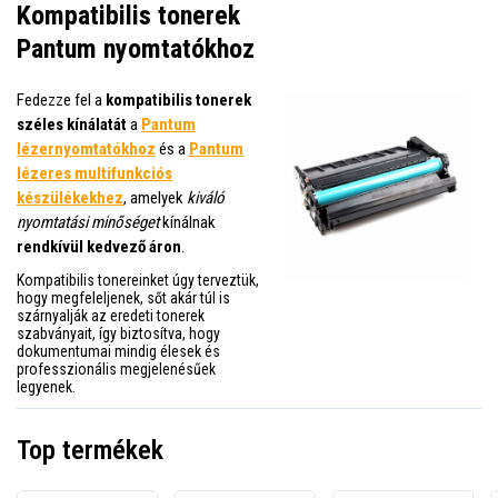
Kompatibilis tonerek
Pantum nyomtatókhoz
Fedezze fel a
kompatibilis tonerek
széles kínálatát
a
Pantum
lézernyomtatókhoz
és a
Pantum
lézeres multifunkciós
készülékekhez
, amelyek
kiváló
nyomtatási minőséget
kínálnak
rendkívül kedvező áron
.
Kompatibilis tonereinket úgy terveztük,
hogy megfeleljenek, sőt akár túl is
szárnyalják az eredeti tonerek
szabványait, így biztosítva, hogy
dokumentumai mindig élesek és
professzionális megjelenésűek
legyenek.
Top termékek