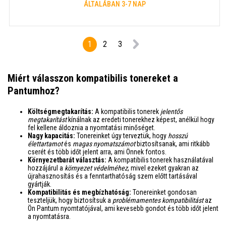
ÁLTALÁBAN 3-7 NAP
1
2
3
Miért válasszon kompatibilis tonereket a
Pantumhoz?
Költségmegtakarítás:
A kompatibilis tonerek
jelentős
megtakarítást
kínálnak az eredeti tonerekhez képest, anélkül hogy
fel kellene áldoznia a nyomtatási minőséget.
Nagy kapacitás:
Tonereinket úgy terveztük, hogy
hosszú
élettartamot
és
magas nyomatszámot
biztosítsanak, ami ritkább
cserét és több időt jelent arra, ami Önnek fontos.
Környezetbarát választás:
A kompatibilis tonerek használatával
hozzájárul a
környezet védelméhez
, mivel ezeket gyakran az
újrahasznosítás és a fenntarthatóság szem előtt tartásával
gyártják.
Kompatibilitás és megbízhatóság:
Tonereinket gondosan
teszteljük, hogy biztosítsuk a
problémamentes kompatibilitást
az
Ön Pantum nyomtatójával, ami kevesebb gondot és több időt jelent
a nyomtatásra.