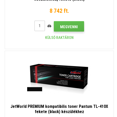
8 742 ft.
db
MEGVENNI
KÜLSŐ RAKTÁRON
JetWorld PREMIUM kompatibilis toner Pantum TL-410X
fekete (black) készülékhez