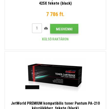
425X fekete (black)
7 786 ft.
db
MEGVENNI
KÜLSŐ RAKTÁRON
JetWorld PREMIUM kompatibilis toner Pantum PA-210
készülékhez, fekete (black)