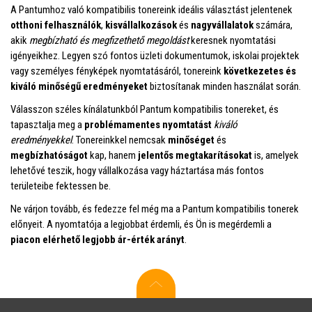
A Pantumhoz való kompatibilis tonereink ideális választást jelentenek
otthoni felhasználók
,
kisvállalkozások
és
nagyvállalatok
számára,
akik
megbízható és megfizethető megoldást
keresnek nyomtatási
igényeikhez. Legyen szó fontos üzleti dokumentumok, iskolai projektek
vagy személyes fényképek nyomtatásáról, tonereink
következetes és
kiváló minőségű eredményeket
biztosítanak minden használat során.
Válasszon széles kínálatunkból Pantum kompatibilis tonereket, és
tapasztalja meg a
problémamentes nyomtatást
kiváló
eredményekkel
. Tonereinkkel nemcsak
minőséget
és
megbízhatóságot
kap, hanem
jelentős megtakarításokat
is, amelyek
lehetővé teszik, hogy vállalkozása vagy háztartása más fontos
területeibe fektessen be.
Ne várjon tovább, és fedezze fel még ma a Pantum kompatibilis tonerek
előnyeit. A nyomtatója a legjobbat érdemli, és Ön is megérdemli a
piacon elérhető legjobb ár-érték arányt
.