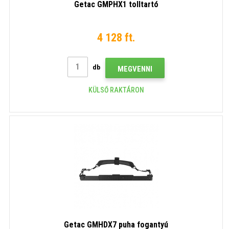
Getac GMPHX1 tolltartó
4 128 ft.
db
MEGVENNI
KÜLSŐ RAKTÁRON
Getac GMHDX7 puha fogantyú