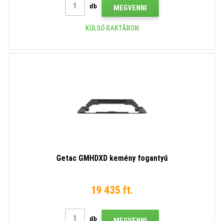
db
MEGVENNI
KÜLSŐ RAKTÁRON
Getac GMHDXD kemény fogantyú
19 435 ft.
db
MEGVENNI