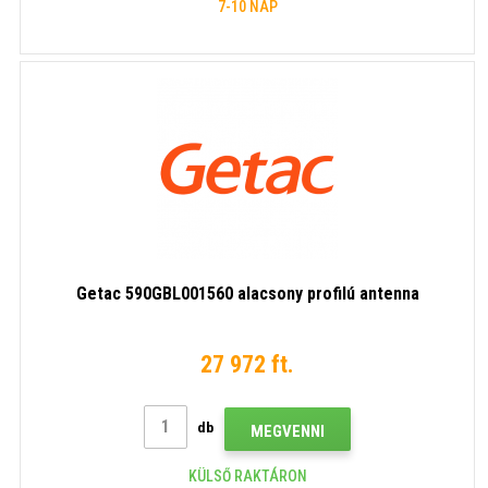
7-10 NAP
Getac 590GBL001560 alacsony profilú antenna
27 972 ft.
db
MEGVENNI
KÜLSŐ RAKTÁRON