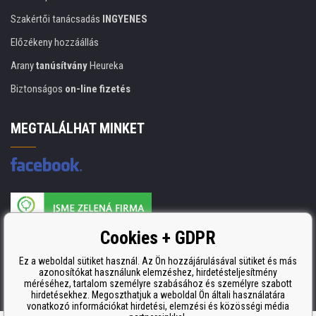
Szakértői tanácsadás
INGYENES
Előzékeny hozzáállás
Arany
tanúsítvány
Heureka
Biztonságos
on-line fizetés
MEGTALÁLHAT MINKET
A nyomtatási kellékek gyártója ISO 9001 tanúsítvánnyal rendelkezik
Cookies + GDPR
ISO 9001, ISO 14001 és STMC.
Ez a weboldal sütiket használ. Az Ön hozzájárulásával sütiket és más
azonosítókat használunk elemzéshez, hirdetésteljesítmény
méréséhez, tartalom személyre szabásához és személyre szabott
hirdetésekhez. Megoszthatjuk a weboldal Ön általi használatára
vonatkozó információkat hirdetési, elemzési és közösségi média