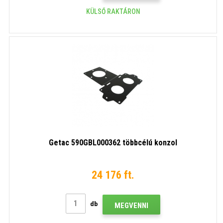
KÜLSŐ RAKTÁRON
Getac 590GBL000362 többcélú konzol
24 176 ft.
db
MEGVENNI