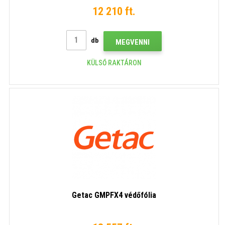
12 210 ft.
db
MEGVENNI
KÜLSŐ RAKTÁRON
Getac GMPFX4 védőfólia