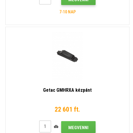
7-10 NAP
Getac GMHRXA kézpánt
22 601 ft.
db
MEGVENNI