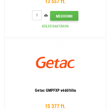
13 557 ft.
db
MEGVENNI
KÜLSŐ RAKTÁRON
Getac GMPFXP védőfólia
15 377 ft.