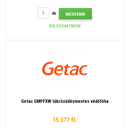
db
MEGVENNI
KÜLSŐ RAKTÁRON
Getac GMPFXW tükröződésmentes védőfólia
15 377 ft.