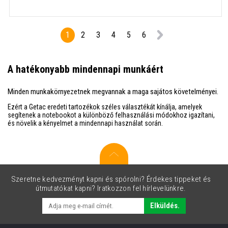
1
2
3
4
5
6
A hatékonyabb mindennapi munkáért
Minden munkakörnyezetnek megvannak a maga sajátos követelményei.
Ezért a Getac eredeti tartozékok széles választékát kínálja, amelyek
segítenek a notebookot a különböző felhasználási módokhoz igazítani,
és növelik a kényelmet a mindennapi használat során.
Szeretne kedvezményt kapni és spórolni? Érdekes tippeket és
útmutatókat kapni? Iratkozzon fel hírlevelünkre.
Elküldés.