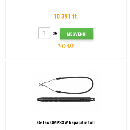
10 391 ft.
db
MEGVENNI
7-10 NAP
Getac GMPSXW kapacitív toll