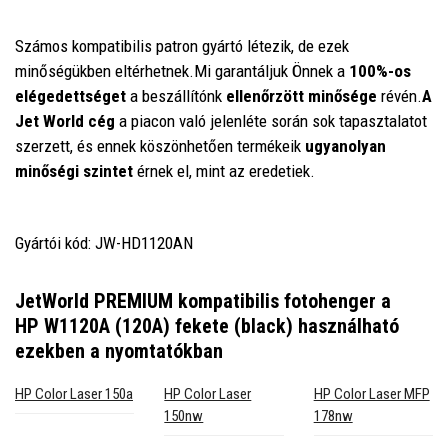
Számos kompatibilis patron gyártó létezik, de ezek
minőségükben eltérhetnek.Mi garantáljuk Önnek a
100%-os
elégedettséget
a beszállítónk
ellenőrzött minősége
révén.
A
Jet World cég
a piacon való jelenléte során sok tapasztalatot
szerzett, és ennek köszönhetően termékeik
ugyanolyan
minőségi szintet
érnek el, mint az eredetiek.
Gyártói kód: JW-HD1120AN
JetWorld PREMIUM kompatibilis fotohenger a
HP W1120A (120A) fekete (black)
használható
ezekben a nyomtatókban
HP Color Laser 150a
HP Color Laser
HP Color Laser MFP
150nw
178nw