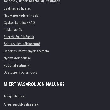
Tanácsok, tippek, használati utasítások
Szállítás és fizetés
Nagykereskedelem (B2B)
Gyakori kérdések FAQ
Reklamációk
Szerződési feltételek
Adatkezelési tájékoztató
Cégek és intézmények számára
Nyomtatók bérlése
Pótló teljesítmény
Odstoupení od smlouvy
MIÉRT VÁSÁROLJON NÁLUNK?
A legjobb
árak
A legnagyobb
választék