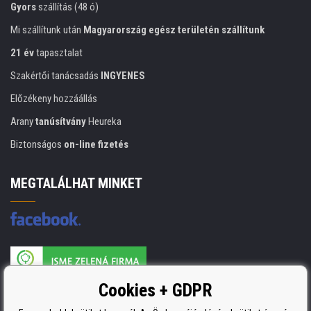
Gyors
szállítás (48 ó)
Mi szállítunk után
Magyarország egész területén szállítunk
21 év
tapasztalat
Szakértői tanácsadás
INGYENES
Előzékeny hozzáállás
Arany
tanúsítvány
Heureka
Biztonságos
on-line fizetés
MEGTALÁLHAT MINKET
A nyomtatási kellékek gyártója ISO 9001 tanúsítvánnyal rendelkezik
Cookies + GDPR
ISO 9001, ISO 14001 és STMC.