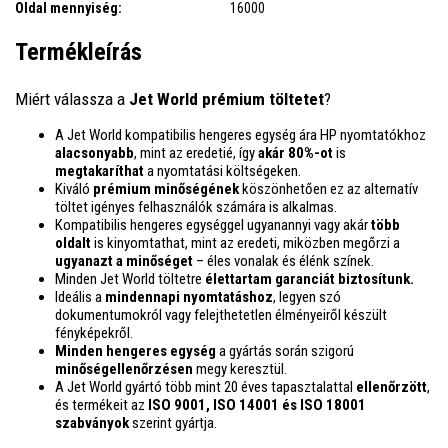
Oldal mennyiség:
16000
Termékleírás
Miért válassza a
Jet World prémium töltetet
?
A Jet World kompatibilis hengeres egység ára HP nyomtatókhoz
alacsonyabb
, mint az eredetié, így
akár
80%-ot
is
megtakaríthat
a nyomtatási költségeken.
Kiváló
prémium minőségének
köszönhetően ez az alternatív
töltet igényes felhasználók számára is alkalmas.
Kompatibilis hengeres egységgel ugyanannyi vagy akár
több
oldalt
is kinyomtathat, mint az eredeti, miközben megőrzi a
ugyanazt a minőséget
– éles vonalak és élénk színek.
Minden Jet World töltetre
élettartam garanciát biztosítunk.
Ideális a
mindennapi nyomtatáshoz
, legyen szó
dokumentumokról vagy felejthetetlen élményeiről készült
fényképekről.
Minden hengeres egység
a gyártás során szigorú
minőségellenőrzésen
megy keresztül.
A Jet World gyártó több mint 20 éves tapasztalattal
ellenőrzött
,
és termékeit az
ISO 9001, ISO 14001
és ISO 18001
szabványok
szerint gyártja.