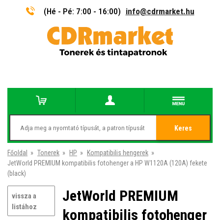
(Hé - Pé: 7:00 - 16:00)
info@cdrmarket.hu
Keres
Főoldal
»
Tonerek
»
HP
»
Kompatibilis hengerek
»
JetWorld PREMIUM kompatibilis fotohenger a HP W1120A (120A) fekete
(black)
JetWorld PREMIUM
vissza a
listához
kompatibilis fotohenger