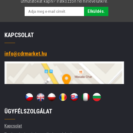
útmutatókat kapni? Iratkozzon fel hírlevelünkre.
Elküldés.
KAPCSOLAT
info@cdrmarket.hu
ÜGYFÉLSZOLGÁLAT
Kapcsolat