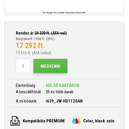
A képek csak illusztrációk.
Rendes ár
24 320
ft. (ÁFA-val)
Megtakarít 7 028 ft.
(29%)
17 292
ft.
13 616
ft. (ÁFA nélkül)
MEGVENNI
Elértetőség
KÜLSŐ RAKTÁRON
A beszállítónál:
20 és több darab
A mi kódunk:
i639_JW-HD1120AN
Kompatibilis PREMIUM
Color, black szín