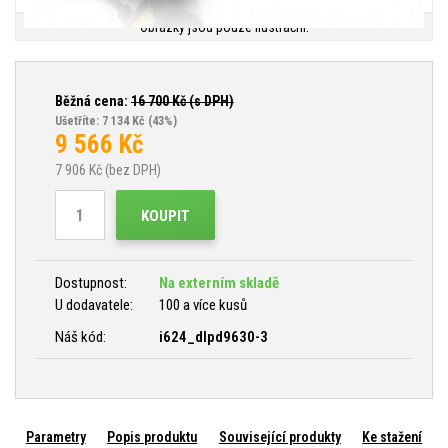
Obrázky jsou pouze ilustrační.
Běžná cena:
16 700
Kč (s DPH)
Ušetříte: 7 134 Kč
(43%)
9 566
Kč
7 906
Kč (bez DPH)
KOUPIT
Dostupnost:
Na externím skladě
U dodavatele:
100 a více kusů
Náš kód:
i624_dlpd9630-3
Parametry
Popis produktu
Související produkty
Ke stažení