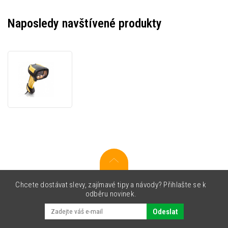
Naposledy navštívené produkty
Datalogic
PD9630-
HP
Powerscan
PD9630,
2D,
HP,
multi-
IF,
Digimarc
Chcete dostávat slevy, zajímavé tipy a návody? Přihlašte se k
odběru novinek.
Odeslat