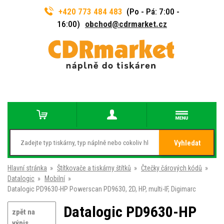
+420 773 484 483
(Po - Pá: 7:00 -
16:00)
obchod@cdrmarket.cz
Vyhledat
Hlavní stránka
»
Štítkovače a tiskárny štítků
»
Čtečky čárových kódů
»
Datalogic
»
Mobilní
»
Datalogic PD9630-HP Powerscan PD9630, 2D, HP, multi-IF, Digimarc
Datalogic PD9630-HP
zpět na
výpis