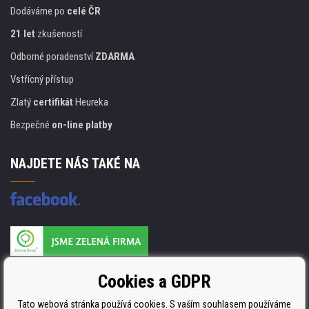
Dodáváme po
celé ČR
21 let
zkušeností
Odborné poradenství
ZDARMA
Vstřícný přístup
Zlatý
certifikát
Heureka
Bezpečné
on-line platby
NAJDETE NÁS TAKÉ NA
Výrobce náplní je držitelem certifikátu
Cookies a GDPR
ISO 9001. ISO 14001 a STMC.
Tato webová stránka používá cookies. S vaším souhlasem používáme