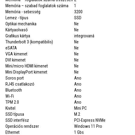
Memória – szabad foglalatok száma
1
Memória - sebesség
3200
Lemez - típus
SSD
Optikai mechanika
Ne
Kártyaolvasó
Ne
Grafikus kártya
integrovaná
Thunderbolt 3 (kompatibilis)
Ne
eSATA
Ne
VGA kimenet
Ne
DVI kimenet
Ne
Mini/micro HDMI kimenet
Ne
Mini DisplayPort kimenet
Ne
Soros port
Ano
RJ45 csatlakozó
Ano
Bluetooth
Ano
Wi‑Fi
Ano
TPM 2.0
Ano
Kivitel
Mini PC
SSD típusa
M.2
SSD interfész
PCI-Express NVMe
Operációs rendszer
Windows 11 Pro
Ethernet
1 Gbs