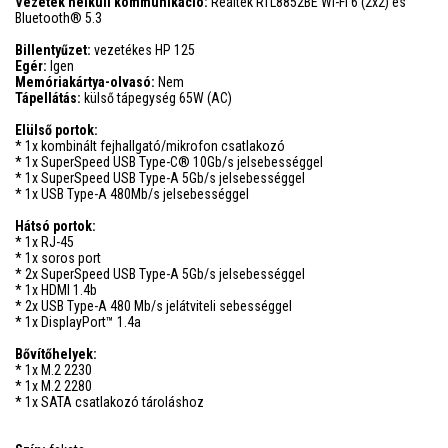
Vezeték nélküli kommunikáció:
Realtek RTL8852BE Wi-Fi 6 (2x2) és
Bluetooth® 5.3
Billentyűzet:
vezetékes HP 125
Egér:
Igen
Memóriakártya-olvasó:
Nem
Tápellátás:
külső tápegység 65W (AC)
Elülső portok:
* 1x kombinált fejhallgató/mikrofon csatlakozó
* 1x SuperSpeed USB Type-C® 10Gb/s jelsebességgel
* 1x SuperSpeed USB Type-A 5Gb/s jelsebességgel
* 1x USB Type-A 480Mb/s jelsebességgel
Hátsó portok:
* 1x RJ-45
* 1x soros port
* 2x SuperSpeed USB Type-A 5Gb/s jelsebességgel
* 1x HDMI 1.4b
* 2x USB Type-A 480 Mb/s jelátviteli sebességgel
* 1x DisplayPort™ 1.4a
Bővítőhelyek:
* 1x M.2 2230
* 1x M.2 2280
* 1x SATA csatlakozó tároláshoz