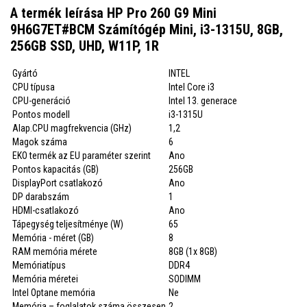
A termék leírása HP Pro 260 G9 Mini
9H6G7ET#BCM Számítógép Mini, i3-1315U, 8GB,
256GB SSD, UHD, W11P, 1R
Gyártó
INTEL
CPU típusa
Intel Core i3
CPU-generáció
Intel 13. generace
Pontos modell
i3-1315U
Alap.CPU magfrekvencia (GHz)
1,2
Magok száma
6
EKO termék az EU paraméter szerint
Ano
Pontos kapacitás (GB)
256GB
DisplayPort csatlakozó
Ano
DP darabszám
1
HDMI-csatlakozó
Ano
Tápegység teljesítménye (W)
65
Memória - méret (GB)
8
RAM memória mérete
8GB (1x 8GB)
Memóriatípus
DDR4
Memória méretei
SODIMM
Intel Optane memória
Ne
Memória – foglalatok száma összesen
2