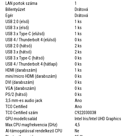
LAN portok száma
1
Billentyűzet
Drátová
Egér
Drátová
USB 2.0 (első)
1 ks
USB 3.x (első)
1 ks
USB 3.x Type-C (elülső)
1 ks
USB 4 / Thunderbolt 4 (elülső)
0 ks
USB 2.0 (hátsó)
2 ks
USB 3.x (hátsó)
2 ks
USB 3.x Type-C (hátsó)
0 ks
USB 4 / Thunderbolt 4 (hátlapi)
0 ks
HDMI (darabszám)
1 ks
mini/micro HDMI (darabszám)
0 ks
DVI (darabszám)
0 ks
VGA (darabszám)
0 ks
PS/2 (hátsó)
0 ks
3,5 mm-es audio jack
Ano
TCO Certified
Ano
TCO Certified szám
C922030038
GPU modellcsalád
Intel Iris/Intel UHD Graphics
Max.CPU magfrekvencia (GHz)
4,5
AI-támogatással rendelkező CPU
Ne