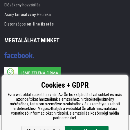
Előzékeny hozzáállás
Arany
tanúsítvány
Heureka
Biztonságos
on-line fizetés
MEGTALÁLHAT MINKET
A nyomtatási kellékek gyártója ISO 9001 tanúsítvánnyal rendelkezik
Cookies + GDPR
ISO 9001, ISO 14001 és STMC.
Ez a weboldal sütiket használ. Az Ön hozzájárulásával sütiket és más
azonosítókat használunk elemzéshez, hirdetésteljesítmény
méréséhez, tartalom személyre szabásához és személyre szabott
hirdetésekhez. Megoszthatjuk a weboldal Ön általi használatára
vonatkozó információkat hirdetési, elemzési és közösségi média
partnereinkkel.
Ecommerce solutions
BINARGON.cz