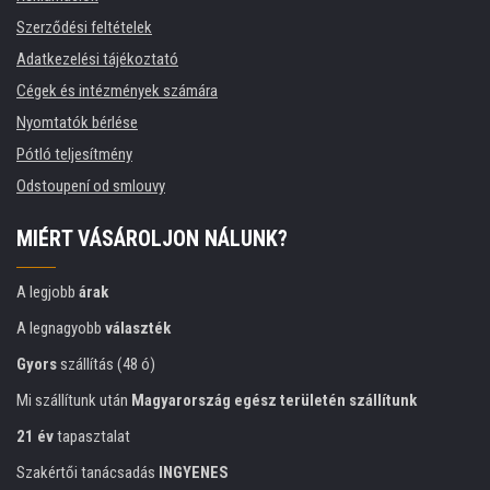
Szerződési feltételek
Adatkezelési tájékoztató
Cégek és intézmények számára
Nyomtatók bérlése
Pótló teljesítmény
Odstoupení od smlouvy
MIÉRT VÁSÁROLJON NÁLUNK?
A legjobb
árak
A legnagyobb
választék
Gyors
szállítás (48 ó)
Mi szállítunk után
Magyarország egész területén szállítunk
21 év
tapasztalat
Szakértői tanácsadás
INGYENES