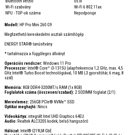
Bluetooth verzió
05.III
Wi-Fi szabvány
Wi-Fi 6 802.11ax
NPU - TOP-ok száma
Nepodporuje
Modell:
HP Pro Mini 260 G9
Megfizethető kereskedelmi asztali számítógép
ENERGY STAR® tanúsítvány
* tartalmazza a függőleges állványt
Operációs rendszer:
Windows 11 Pro
Processzor:
Intel® Core™ i3-1315U (alapfrekvencia 1,2 GHz, max. 4,5
GHz Intel® Turbo Boost technológiával, 10 MB L3 gyorsítótár, 6 mag, 8
szál)
Memória:
8GB DDR4-3200MT/s RAM (1x 8GB)
Foglalatok száma (összesen/szabad):
2 SODIMM foglalat (2/1)
Merevlemez:
256GB PCIe® NVMe™ SSD
Optikai meghajtó:
Nincs
Videokártya:
integrált Intel UHD Graphics 64EU
Audio:
Realtek ALC3205 kodek, belső hangszóró
Hálózat:
Intel® I219LM GbE