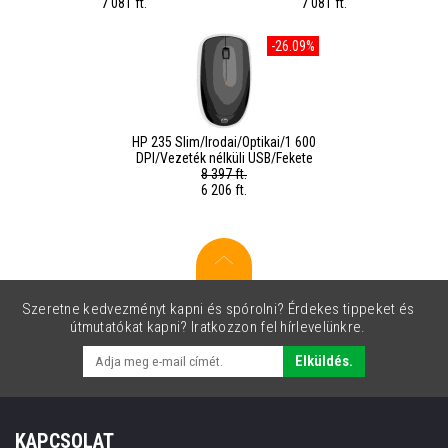
7 081 ft.
7 081 ft.
-26.09%
HP 235 Slim/Irodai/Optikai/1 600
DPI/Vezeték nélküli USB/Fekete
8 397 ft.
6 206 ft.
Szeretne kedvezményt kapni és spórolni? Érdekes tippeket és
útmutatókat kapni? Iratkozzon fel hírlevelünkre.
Elküldés.
KAPCSOLAT