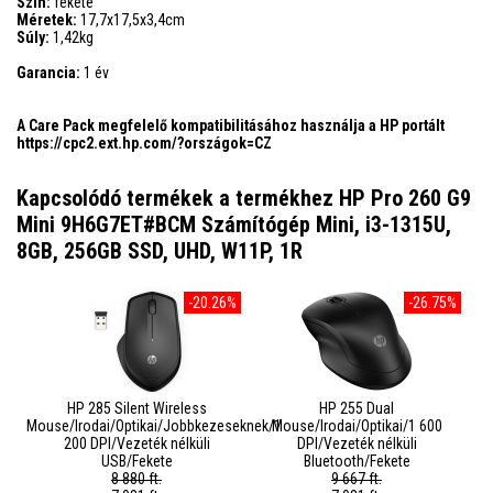
Szín:
fekete
Méretek:
17,7x17,5x3,4cm
Súly:
1,42kg
Garancia:
1 év
A Care Pack megfelelő kompatibilitásához használja a HP portált
https://cpc2.ext.hp.com/?országok=CZ
Kapcsolódó termékek a termékhez HP Pro 260 G9
Mini 9H6G7ET#BCM Számítógép Mini, i3-1315U,
8GB, 256GB SSD, UHD, W11P, 1R
-20.26%
-26.75%
HP 285 Silent Wireless
HP 255 Dual
Mouse/Irodai/Optikai/Jobbkezeseknek/1
Mouse/Irodai/Optikai/1 600
200 DPI/Vezeték nélküli
DPI/Vezeték nélküli
USB/Fekete
Bluetooth/Fekete
8 880 ft.
9 667 ft.