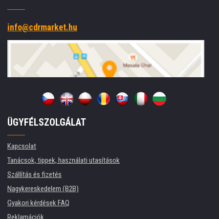
info@cdrmarket.hu
ÜGYFÉLSZOLGÁLAT
Kapcsolat
Tanácsok, tippek, használati utasítások
Szállítás és fizetés
Nagykereskedelem (B2B)
Gyakori kérdések FAQ
Reklamációk