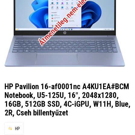
Átmenetileg nem elérhető
HP Pavilion 16-af0001nc A4KU1EA#BCM
Notebook, U5-125U, 16", 2048x1280,
16GB, 512GB SSD, 4C-iGPU, W11H, Blue,
2R, Cseh billentyűzet
HP