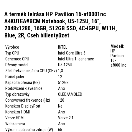
A termék leírása HP Pavilion 16-af0001nc
A4KU1EA#BCM Notebook, U5-125U, 16",
2048x1280, 16GB, 512GB SSD, 4C-iGPU, W11H,
Blue, 2R, Cseh billentyűzet
Modell:
Výrobce
INTEL
HP
Typ CPU
Intel Core Ultra 5
Pavilion
Generace CPU
Intel Ultra 1. generace
16-
Přesný model
U5-125U
af0001nc
Zákl.frekvence jádra CPU (GHz)
1,3
Počet jader
12
Kapacita přesná (GB)
512GB
Podsvícení klávesnice
Ano
Typ obrazovky
OLED/AMOLED
Obnovovací frekvence (Hz)
120
Konektor DisplayPort
Ne
Konektor HDMI
Ano
Verze HDMI
Verze 2.1
Webkamera
Ano
Výkon napájecího zdroje (W)
65