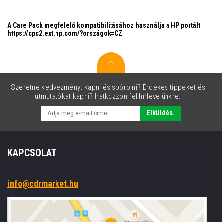
A Care Pack megfelelő kompatibilitásához használja a HP portált
https://cpc2.ext.hp.com/?országok=CZ
Szeretne kedvezményt kapni és spórolni? Érdekes tippeket és
útmutatókat kapni? Iratkozzon fel hírlevelünkre.
Elküldés.
KAPCSOLAT
info@cdrmarket.hu