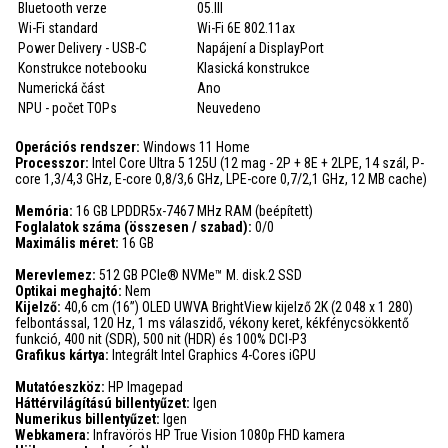
Bluetooth verze
05.III
Wi-Fi standard
Wi-Fi 6E 802.11ax
Power Delivery - USB-C
Napájení a DisplayPort
Konstrukce notebooku
Klasická konstrukce
Numerická část
Ano
NPU - počet TOPs
Neuvedeno
Operációs rendszer:
Windows 11 Home
Processzor:
Intel Core Ultra 5 125U (12 mag - 2P + 8E + 2LPE, 14 szál, P-
core 1,3/4,3 GHz, E-core 0,8/3,6 GHz, LPE-core 0,7/2,1 GHz, 12 MB cache)
Memória:
16 GB LPDDR5x-7467 MHz RAM (beépített)
Foglalatok száma (összesen / szabad):
0/0
Maximális méret:
16 GB
Merevlemez:
512 GB PCIe® NVMe™ M. disk.2 SSD
Optikai meghajtó:
Nem
Kijelző:
40,6 cm (16”) OLED UWVA BrightView kijelző 2K (2 048 x 1 280)
felbontással, 120 Hz, 1 ms válaszidő, vékony keret, kékfénycsökkentő
funkció, 400 nit (SDR), 500 nit (HDR) és 100% DCI-P3
Grafikus kártya:
Integrált Intel Graphics 4-Cores iGPU
Mutatóeszköz:
HP Imagepad
Háttérvilágítású billentyűzet:
Igen
Numerikus billentyűzet:
Igen
Webkamera:
Infravörös HP True Vision 1080p FHD kamera