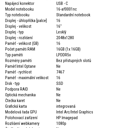
Napájecí konektor
USB - C
Model notebooku
16-af0001nc
Typ notebooku
Standardní notebook
Displej - úhlopříčka [palce]
16
Displej - velikost
16"
Displej - typ
Lesklý
Displej - rozlišení
2048x1280
Paměť - velikost (GB)
16
Počet paměti RAM
16GB (1x 16GB)
Typ paměti
LPDDR5x
Rozměry paměti
Bez přístupných slotů
Paměť Intel Optane
Ne
Paměť - rychlost
7467
Paměť - maximální velikost
16
Disk - typ
SSD
Podpora RAID
Ne
Optická mechanika
Ne
Čtečka karet
Ne
Grafická karta
integrovaná
Modelová řada GPU
Intel Arc/Intel Graphics
Polohovací zařízení
HP Imagepad
Rozlišení webkamery
1080p