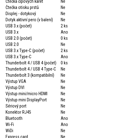
Čtečka čipových karet
Ne
Čtečka otisku prstů
Ne
Displej - dotykový
Ne
Dotyk aktivní pero (v balení)
Ne
USB 3.x (počet)
2 ks
USB 3.x
Ano
USB 2.0 (počet)
0 ks
USB 2.0
Ne
USB 3.x Type-C (počet)
2 ks
USB 3.x Type-C
Ano
Thunderbolt 4 / USB 4 (počet)
0 ks
Thunderbolt 4 / USB 4 Type-C
Ne
Thunderbolt 3 (kompatibilní)
Ne
Výstup VGA
Ne
Výstup DVI
Ne
Výstup mini/micro HDMI
Ne
Výstup mini DisplayPort
Ne
Sériový port
Ne
Konektor RJ45
Ne
Bluetooth
Ano
Wi-Fi
Ano
WiDi
Ne
Express card
Ne