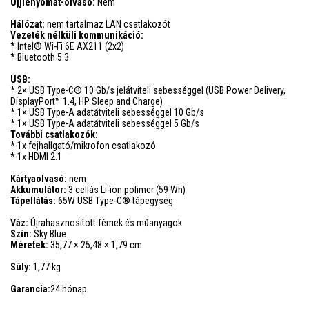
Ujjlenyomat-olvasó:
Nem
Hálózat:
nem tartalmaz LAN csatlakozót
Vezeték nélküli kommunikáció:
* Intel® Wi-Fi 6E AX211 (2x2)
* Bluetooth 5.3
USB:
* 2× USB Type-C® 10 Gb/s jelátviteli sebességgel (USB Power Delivery,
DisplayPort™ 1.4, HP Sleep and Charge)
* 1× USB Type-A adatátviteli sebességgel 10 Gb/s
* 1× USB Type-A adatátviteli sebességgel 5 Gb/s
További csatlakozók:
* 1x fejhallgató/mikrofon csatlakozó
* 1x HDMI 2.1
Kártyaolvasó:
nem
Akkumulátor:
3 cellás Li-ion polimer (59 Wh)
Tápellátás:
65W USB Type-C® tápegység
Váz:
Újrahasznosított fémek és műanyagok
Szín:
Sky Blue
Méretek:
35,77 × 25,48 × 1,79 cm
Súly:
1,77 kg
Garancia:
24 hónap