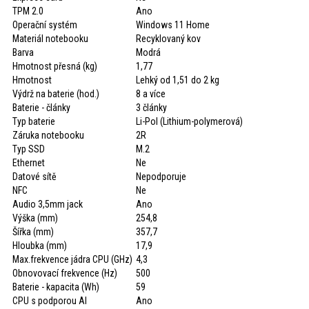
TPM 2.0
Ano
Operační systém
Windows 11 Home
Materiál notebooku
Recyklovaný kov
Barva
Modrá
Hmotnost přesná (kg)
1,77
Hmotnost
Lehký od 1,51 do 2 kg
Výdrž na baterie (hod.)
8 a více
Baterie - články
3 články
Typ baterie
Li-Pol (Lithium-polymerová)
Záruka notebooku
2R
Typ SSD
M.2
Ethernet
Ne
Datové sítě
Nepodporuje
NFC
Ne
Audio 3,5mm jack
Ano
Výška (mm)
254,8
Šířka (mm)
357,7
Hloubka (mm)
17,9
Max.frekvence jádra CPU (GHz)
4,3
Obnovovací frekvence (Hz)
500
Baterie - kapacita (Wh)
59
CPU s podporou AI
Ano