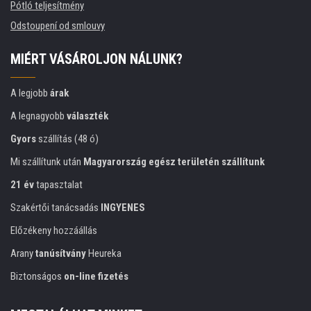
Pótló teljesítmény
Odstoupení od smlouvy
MIÉRT VÁSÁROLJON NÁLUNK?
A legjobb
árak
A legnagyobb
választék
Gyors
szállítás (48 ó)
Mi szállítunk után
Magyarország egész területén szállítunk
21 év
tapasztalat
Szakértői tanácsadás
INGYENES
Előzékeny hozzáállás
Arany
tanúsítvány
Heureka
Biztonságos
on-line fizetés