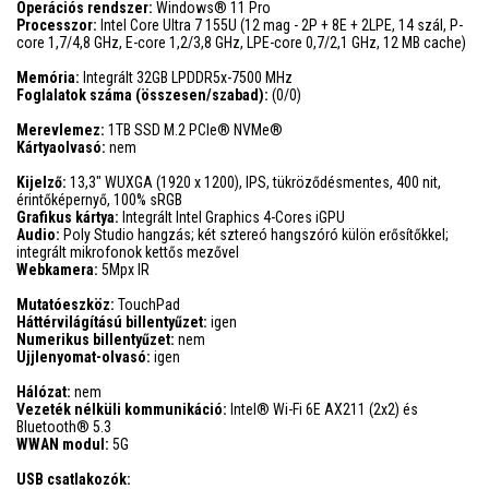
Operációs rendszer:
Windows® 11 Pro
Processzor:
Intel Core Ultra 7 155U (12 mag - 2P + 8E + 2LPE, 14 szál, P-
core 1,7/4,8 GHz, E-core 1,2/3,8 GHz, LPE-core 0,7/2,1 GHz, 12 MB cache)
Memória:
Integrált 32GB LPDDR5x-7500 MHz
Foglalatok száma (összesen/szabad):
(0/0)
Merevlemez:
1TB SSD M.2 PCIe® NVMe®
Kártyaolvasó:
nem
Kijelző:
13,3" WUXGA (1920 x 1200), IPS, tükröződésmentes, 400 nit,
érintőképernyő, 100% sRGB
Grafikus kártya:
Integrált Intel Graphics 4-Cores iGPU
Audio:
Poly Studio hangzás; két sztereó hangszóró külön erősítőkkel;
integrált mikrofonok kettős mezővel
Webkamera:
5Mpx IR
Mutatóeszköz:
TouchPad
Háttérvilágítású billentyűzet:
igen
Numerikus billentyűzet:
nem
Ujjlenyomat-olvasó:
igen
Hálózat:
nem
Vezeték nélküli kommunikáció:
Intel® Wi-Fi 6E AX211 (2x2) és
Bluetooth® 5.3
WWAN modul:
5G
USB csatlakozók: