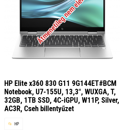
Átmenetileg nem elérhető
HP Elite x360 830 G11 9G144ET#BCM
Notebook, U7-155U, 13,3", WUXGA, T,
32GB, 1TB SSD, 4C-iGPU, W11P, Silver,
AC3R, Cseh billentyűzet
HP