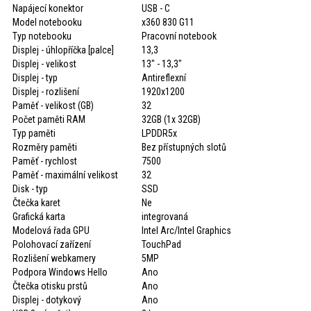
Napájecí konektor
USB - C
Model notebooku
x360 830 G11
Typ notebooku
Pracovní notebook
Displej - úhlopříčka [palce]
13,3
Displej - velikost
13" - 13,3"
Displej - typ
Antireflexní
Displej - rozlišení
1920x1200
Paměť - velikost (GB)
32
Počet paměti RAM
32GB (1x 32GB)
Typ paměti
LPDDR5x
Rozměry paměti
Bez přístupných slotů
Paměť - rychlost
7500
Paměť - maximální velikost
32
Disk - typ
SSD
Čtečka karet
Ne
Grafická karta
integrovaná
Modelová řada GPU
Intel Arc/Intel Graphics
Polohovací zařízení
TouchPad
Rozlišení webkamery
5MP
Podpora Windows Hello
Ano
Čtečka otisku prstů
Ano
Displej - dotykový
Ano