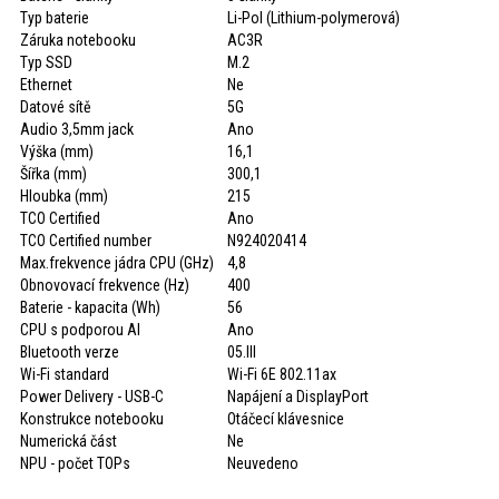
Typ baterie
Li-Pol (Lithium-polymerová)
Záruka notebooku
AC3R
Typ SSD
M.2
Ethernet
Ne
Datové sítě
5G
Audio 3,5mm jack
Ano
Výška (mm)
16,1
Šířka (mm)
300,1
Hloubka (mm)
215
TCO Certified
Ano
TCO Certified number
N924020414
Max.frekvence jádra CPU (GHz)
4,8
Obnovovací frekvence (Hz)
400
Baterie - kapacita (Wh)
56
CPU s podporou AI
Ano
Bluetooth verze
05.III
Wi-Fi standard
Wi-Fi 6E 802.11ax
Power Delivery - USB-C
Napájení a DisplayPort
Konstrukce notebooku
Otáčecí klávesnice
Numerická část
Ne
NPU - počet TOPs
Neuvedeno