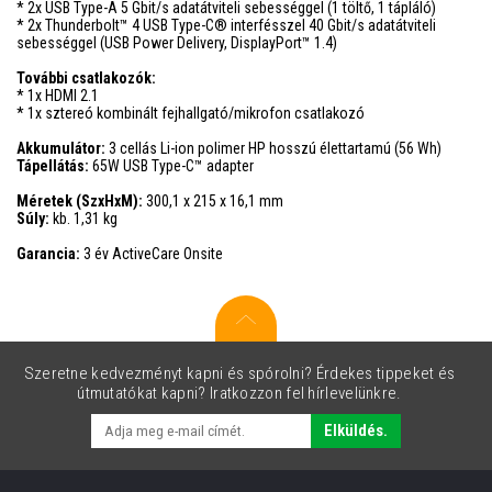
* 2x USB Type-A 5 Gbit/s adatátviteli sebességgel (1 töltő, 1 tápláló)
* 2x Thunderbolt™ 4 USB Type-C® interfésszel 40 Gbit/s adatátviteli
sebességgel (USB Power Delivery, DisplayPort™ 1.4)
További csatlakozók:
* 1x HDMI 2.1
* 1x sztereó kombinált fejhallgató/mikrofon csatlakozó
Akkumulátor:
3 cellás Li-ion polimer HP hosszú élettartamú (56 Wh)
Tápellátás:
65W USB Type-C™ adapter
Méretek (SzxHxM):
300,1 x 215 x 16,1 mm
Súly:
kb. 1,31 kg
Garancia:
3 év ActiveCare Onsite
Szeretne kedvezményt kapni és spórolni? Érdekes tippeket és
útmutatókat kapni? Iratkozzon fel hírlevelünkre.
Elküldés.