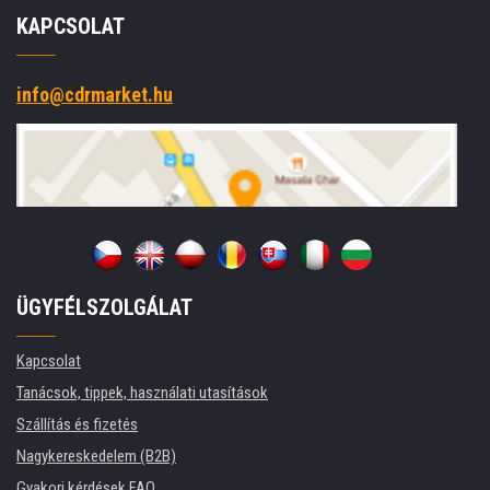
KAPCSOLAT
info@cdrmarket.hu
ÜGYFÉLSZOLGÁLAT
Kapcsolat
Tanácsok, tippek, használati utasítások
Szállítás és fizetés
Nagykereskedelem (B2B)
Gyakori kérdések FAQ