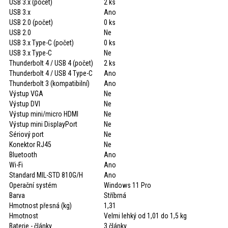
USB 3.x (počet)
2 ks
USB 3.x
Ano
USB 2.0 (počet)
0 ks
USB 2.0
Ne
USB 3.x Type-C (počet)
0 ks
USB 3.x Type-C
Ne
Thunderbolt 4 / USB 4 (počet)
2 ks
Thunderbolt 4 / USB 4 Type-C
Ano
Thunderbolt 3 (kompatibilní)
Ano
Výstup VGA
Ne
Výstup DVI
Ne
Výstup mini/micro HDMI
Ne
Výstup mini DisplayPort
Ne
Sériový port
Ne
Konektor RJ45
Ne
Bluetooth
Ano
Wi-Fi
Ano
Standard MIL-STD 810G/H
Ano
Operační systém
Windows 11 Pro
Barva
Stříbrná
Hmotnost přesná (kg)
1,31
Hmotnost
Velmi lehký od 1,01 do 1,5 kg
Baterie - články
3 články