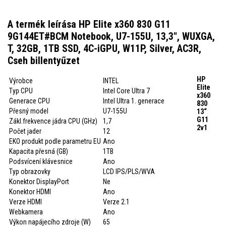
A termék leírása HP Elite x360 830 G11
9G144ET#BCM Notebook, U7-155U, 13,3", WUXGA,
T, 32GB, 1TB SSD, 4C-iGPU, W11P, Silver, AC3R,
Cseh billentyűzet
HP
Výrobce
INTEL
Elite
Typ CPU
Intel Core Ultra 7
x360
Generace CPU
Intel Ultra 1. generace
830
Přesný model
U7-155U
13“
G11
Zákl.frekvence jádra CPU (GHz)
1,7
2v1
Počet jader
12
EKO produkt podle parametru EU
Ano
Kapacita přesná (GB)
1TB
Podsvícení klávesnice
Ano
Typ obrazovky
LCD IPS/PLS/WVA
Konektor DisplayPort
Ne
Konektor HDMI
Ano
Verze HDMI
Verze 2.1
Webkamera
Ano
Výkon napájecího zdroje (W)
65