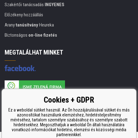
Szakértői tanácsadás
INGYENES
Előzékeny hozzáállás
Arany
tanúsítvány
Heureka
Biztonságos
on-line fizetés
MEGTALÁLHAT MINKET
A nyomtatási kellékek gyártója ISO 9001 tanúsítvánnyal rendelkezik
Cookies + GDPR
ISO 9001, ISO 14001 és STMC.
Ez a weboldal sütiket használ. Az Ön hozzájárulásával sütiket és más
azonosítókat használunk elemzéshez, hirdetésteljesítmény
méréséhez, tartalom személyre szabásához és személyre szabott
hirdetésekhez. Megoszthatjuk a weboldal Ön általi használatára
vonatkozó információkat hirdetési, elemzési és közösségi média
partnereinkkel.