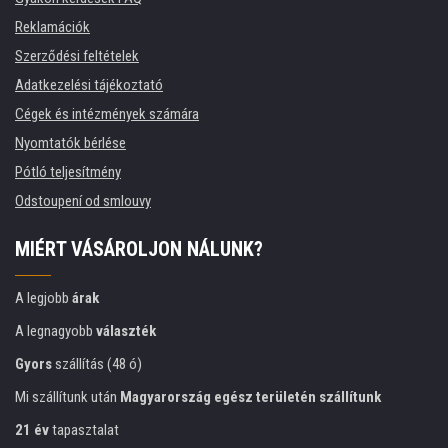
Reklamációk
Szerződési feltételek
Adatkezelési tájékoztató
Cégek és intézmények számára
Nyomtatók bérlése
Pótló teljesítmény
Odstoupení od smlouvy
MIÉRT VÁSÁROLJON NÁLUNK?
A legjobb
árak
A legnagyobb
választék
Gyors
szállítás (48 ó)
Mi szállítunk után
Magyarország egész területén szállítunk
21 év
tapasztalat