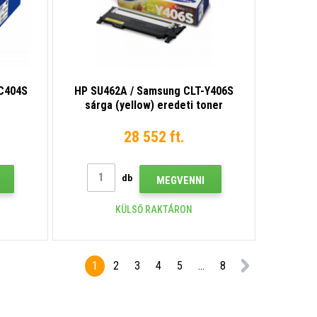
C404S
HP SU462A / Samsung CLT-Y406S
sárga (yellow) eredeti toner
28 552 ft.
db
MEGVENNI
KÜLSŐ RAKTÁRON
1
2
3
4
5
...
8