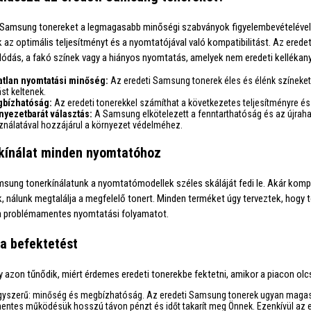
 Samsung tonereket a legmagasabb minőségi szabványok figyelembevételével 
k az optimális teljesítményt és a nyomtatójával való kompatibilitást. Az erede
ódás, a fakó színek vagy a hiányos nyomtatás, amelyek nem eredeti kellékan
atlan nyomtatási minőség:
Az eredeti Samsung tonerek éles és élénk színek
st keltenek.
bízhatóság:
Az eredeti tonerekkel számíthat a következetes teljesítményre é
nyezetbarát választás:
A Samsung elkötelezett a fenntarthatóság és az újrahasz
ználatával hozzájárul a környezet védelméhez.
kínálat minden nyomtatóhoz
msung tonerkínálatunk a nyomtatómodellek széles skáláját fedi le. Akár komp
k, nálunk megtalálja a megfelelő tonert. Minden terméket úgy terveztek, hog
 a problémamentes nyomtatási folyamatot.
a befektetést
y azon tűnődik, miért érdemes eredeti tonerekbe fektetni, amikor a piacon olc
gyszerű: minőség és megbízhatóság. Az eredeti Samsung tonerek ugyan magasa
ntes működésük hosszú távon pénzt és időt takarít meg Önnek. Ezenkívül az e