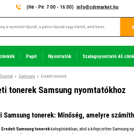
(Hé - Pé: 7:00 - 16:00)
info@cdrmarket.hu
 címkék
Papír
Nyomtatók
Szalagnyomtató éš cím
Tonerek
»
Samsung
»
Eredeti tonerek
eti tonerek Samsung nyomtatókhoz
i Samsung tonerek: Minőség, amelyre számíth
k
Eredeti Samsung tonerek
kategóriánkban, ahol a kifejezetten Samsung ny