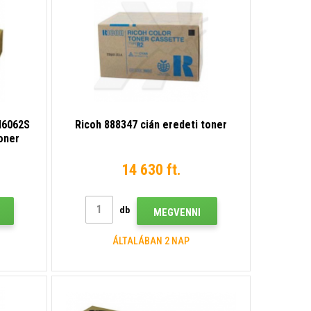
M6062S
Ricoh 888347 cián eredeti toner
oner
14 630 ft.
db
MEGVENNI
ÁLTALÁBAN 2 NAP