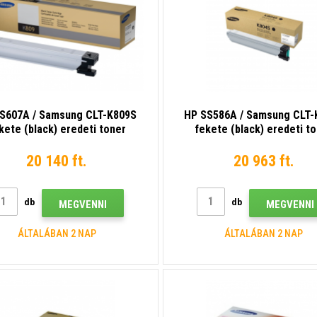
S607A / Samsung CLT-K809S
HP SS586A / Samsung CLT-
kete (black) eredeti toner
fekete (black) eredeti t
20 140 ft.
20 963 ft.
db
db
MEGVENNI
MEGVENNI
ÁLTALÁBAN 2 NAP
ÁLTALÁBAN 2 NAP