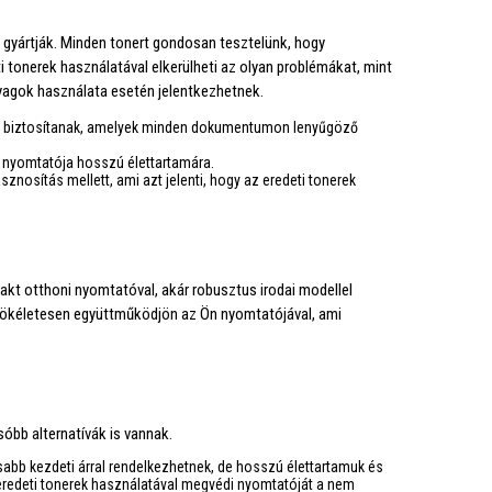
gyártják. Minden tonert gondosan tesztelünk, hogy
ti tonerek használatával elkerülheti az olyan problémákat, mint
yagok használata esetén jelentkezhetnek.
et biztosítanak, amelyek minden dokumentumon lenyűgöző
s nyomtatója hosszú élettartamára.
nosítás mellett, ami azt jelenti, hogy az eredeti tonerek
akt otthoni nyomtatóval, akár robusztus irodai modellel
y tökéletesen együttműködjön az Ön nyomtatójával, ami
sóbb alternatívák is vannak.
bb kezdeti árral rendelkezhetnek, de hosszú élettartamuk és
redeti tonerek használatával megvédi nyomtatóját a nem