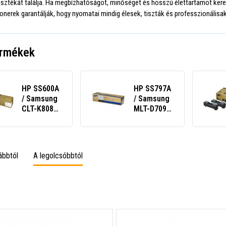
asztékát találja. Ha megbízhatóságot, minőséget és hosszú élettartamot keres, 
nerek garantálják, hogy nyomatai mindig élesek, tiszták és professzionálisak
ermékek
HP SS600A
HP SS797A
/ Samsung
/ Samsung
CLT-K808S
MLT-D709S
fekete
fekete
(black)
(black)
eredeti
eredeti
toner
toner
ábbtól
A legolcsóbbtól