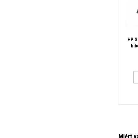
HP S
bíb
Miért v