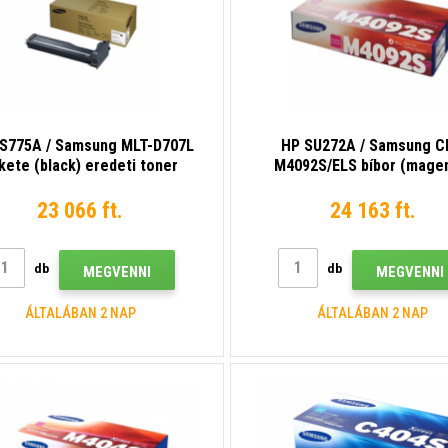
S775A / Samsung MLT-D707L
HP SU272A / Samsung C
kete (black) eredeti toner
M4092S/ELS bíbor (mage
eredeti toner
23 066 ft.
24 163 ft.
db
db
MEGVENNI
MEGVENNI
ÁLTALÁBAN 2 NAP
ÁLTALÁBAN 2 NAP