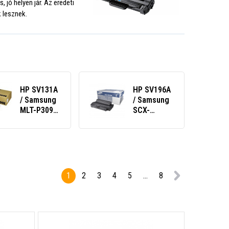
jó helyen jár. Az eredeti
 lesznek.
HP SV131A
HP SV196A
/ Samsung
/ Samsung
MLT-P309E
SCX-
dupla
D5530A
csomag
fekete
fekete
(black)
(black)
eredeti
eredeti
toner
toner
1
2
3
4
5
...
8