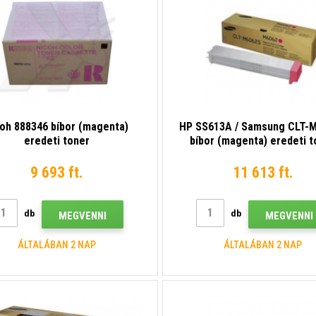
coh 888346 bíbor (magenta)
HP SS613A / Samsung CLT-
eredeti toner
bíbor (magenta) eredeti t
9 693 ft.
11 613 ft.
db
db
MEGVENNI
MEGVENNI
ÁLTALÁBAN 2 NAP
ÁLTALÁBAN 2 NAP