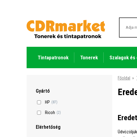
Tintapatronok
Tonerek
Szalagok és
Főoldal
»
Ered
Gyártó
HP
(87)
Ricoh
(2)
Eredet
Elérhetőség
Üdvözöljü