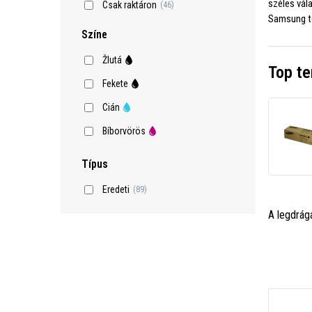
széles vál
Csak raktáron
(46)
Samsung to
Színe
Žlutá
Top t
Fekete
Cián
Bíborvörös
Típus
Eredeti
(89)
A legdrág