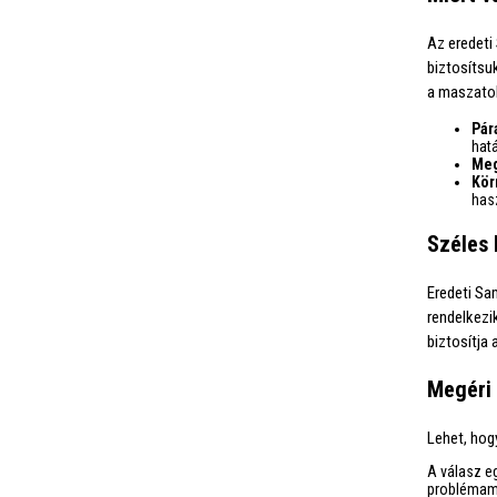
Az eredeti
biztosítsu
a maszatol
Pár
hatá
Meg
Kör
has
Széles 
Eredeti Sa
rendelkezi
biztosítja
Megéri 
Lehet, hog
A válasz e
problémame