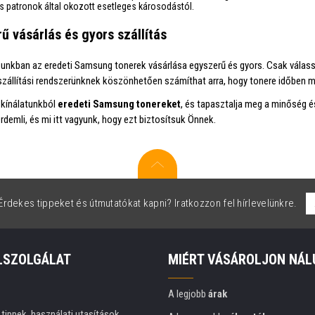
is patronok által okozott esetleges károsodástól.
ű vásárlás és gyors szállítás
nkban az eredeti Samsung tonerek vásárlása egyszerű és gyors. Csak válassz
zállítási rendszerünknek köszönhetően számíthat arra, hogy tonere időben me
 kínálatunkból
eredeti Samsung tonereket
, és tapasztalja meg a minőség 
rdemli, és mi itt vagyunk, hogy ezt biztosítsuk Önnek.
rdekes tippeket és útmutatókat kapni? Iratkozzon fel hírlevelünkre.
LSZOLGÁLAT
MIÉRT VÁSÁROLJON NÁL
A legjobb
árak
tippek, használati utasítások