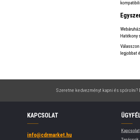
kompatibil
Egyszer
Webáruházu
Hatékony s
Válasszon
legjobbat é
Szeretne kedvezményt kapni és spórolni? É
KAPCSOLAT
ÜGYFÉ
Kapcsolat
info@cdrmarket.hu
Tanácsok, 