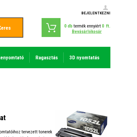
BEJELENTKEZNI
0
db
termék ennyiért
0
ft.
Keres
Bevásárlókosár
kenyomtató
Ragasztás
3D nyomtatás
at
omtatóihoz tervezett tonerek