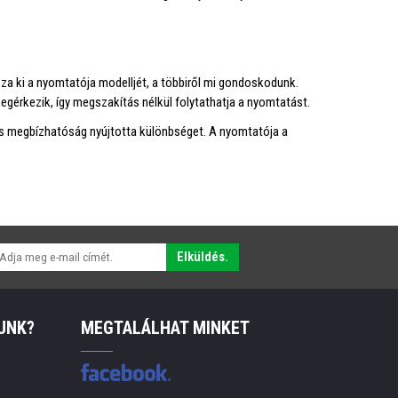
a ki a nyomtatója modelljét, a többiről mi gondoskodunk.
gérkezik, így megszakítás nélkül folytathatja a nyomtatást.
és megbízhatóság nyújtotta különbséget. A nyomtatója a
Elküldés.
UNK?
MEGTALÁLHAT MINKET