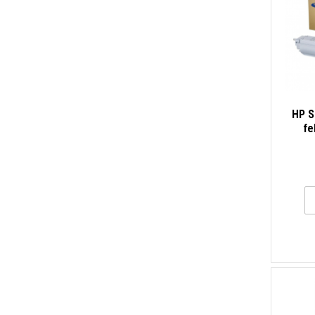
HP S
fe