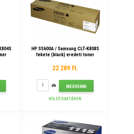
K804S
HP SS600A / Samsung CLT-K808S
oner
fekete (black) eredeti toner
22 289 ft.
db
MEGVENNI
KÜLSŐ RAKTÁRON