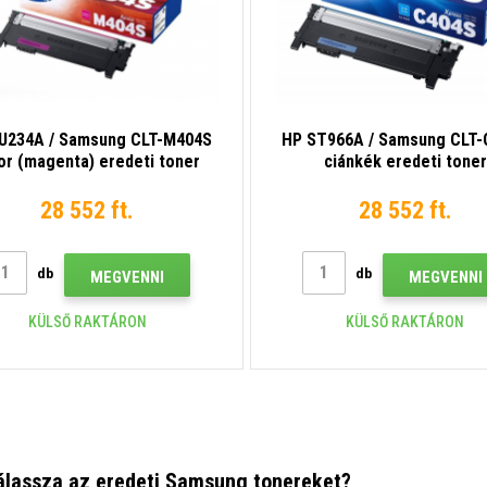
U234A / Samsung CLT-M404S
HP ST966A / Samsung CLT-
or (magenta) eredeti toner
ciánkék eredeti toner
28 552 ft.
28 552 ft.
db
db
MEGVENNI
MEGVENNI
KÜLSŐ RAKTÁRON
KÜLSŐ RAKTÁRON
álassza az eredeti Samsung tonereket?