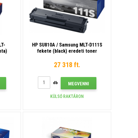
LT-
HP SU810A / Samsung MLT-D111S
nta)
fekete (black) eredeti toner
27 318 ft.
db
MEGVENNI
KÜLSŐ RAKTÁRON