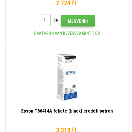
2 724 ft.
db
MEGVENNI
RAKTÁRON VAN KEVESEBB MINT 5 DB
Epson T66414A fekete (black) eredeti patron
3 313 ft.