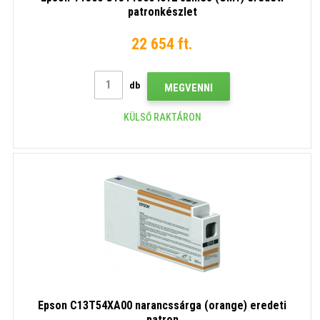
patronkészlet
22 654 ft.
db
MEGVENNI
KÜLSŐ RAKTÁRON
Epson C13T54XA00 narancssárga (orange) eredeti
patron