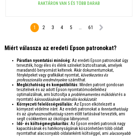
RAKTÁRON VAN 5 ÉS TÖBB DARAB
1
2
3
4
5
...
61
Miért válassza az eredeti Epson patronokat?
Páratlan nyomtatási minőség:
Az eredeti Epson patronokat úgy
tervezték, hogy éles és élénk színeket biztosítsanak, amelyek
maradandó benyomást keltenek. Akár dokumentumokat,
fényképeket vagy grafikákat nyomtat,
következetes és
professzionális eredményekre
számíthat.
Megbízhatóság és kompatibilitás:
Minden patront gondosan
tesztelnek és az adott Epson nyomtatómodellekhez
optimalizálnak, ami biztosítja a
problémamentes működést
és a
nyomtató
károsodásának minimális kockázatát
.
Környezeti felelősségvállalás:
Az Epson elkötelezett a
környezet védelme iránt. Az eredeti patronokat a
fenntarthatóság
és az
újrahasznosíthatóság
szem előtt tartásával tervezték, ami
segít csökkenteni az ökológiai lábnyomot.
Idő- és költségmegtakarítás:
Az Epson eredeti patronok nagy
kapacitásának és hatékonyságának köszönhetően több oldalt
nyomtathat alacsonyabb oldalankénti költséggel, ami
alacsonyabb