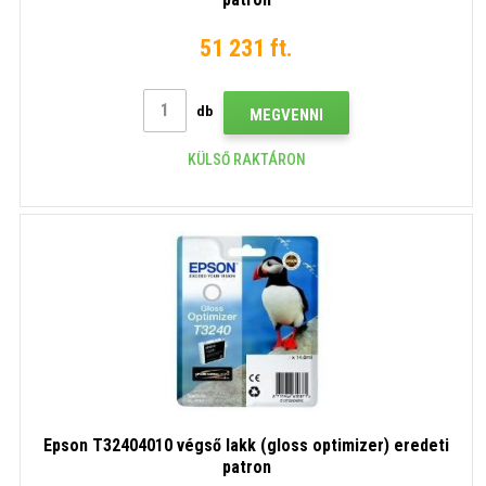
51 231 ft.
db
MEGVENNI
KÜLSŐ RAKTÁRON
Epson T32404010 végső lakk (gloss optimizer) eredeti
patron