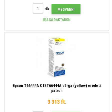
db
MEGVENNI
KÜLSŐ RAKTÁRON
Epson T66444A C13T66444A sárga (yellow) eredeti
patron
3 313 ft.