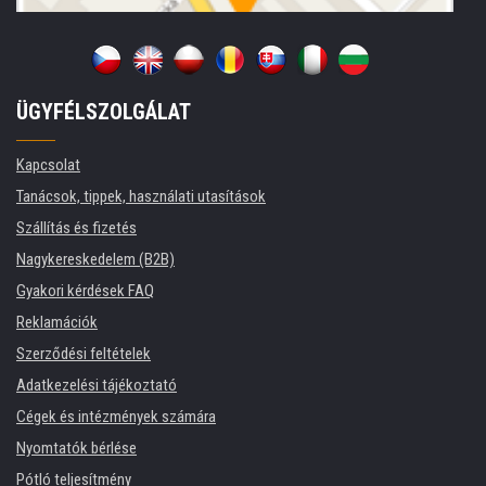
ÜGYFÉLSZOLGÁLAT
Kapcsolat
Tanácsok, tippek, használati utasítások
Szállítás és fizetés
Nagykereskedelem (B2B)
Gyakori kérdések FAQ
Reklamációk
Szerződési feltételek
Adatkezelési tájékoztató
Cégek és intézmények számára
Nyomtatók bérlése
Pótló teljesítmény