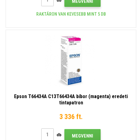
db
MEGVENNI
RAKTÁRON VAN KEVESEBB MINT 5 DB
Epson T66434A C13T66434A bíbor (magenta) eredeti
tintapatron
3 336 ft.
db
MEGVENNI