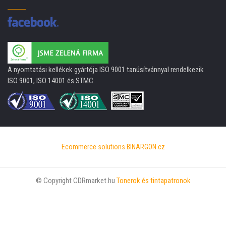
A nyomtatási kellékek gyártója ISO 9001 tanúsítvánnyal rendelkezik
ISO 9001, ISO 14001 és STMC.
Ecommerce solutions
BINARGON.cz
© Copyright CDRmarket.hu
Tonerok és tintapatronok