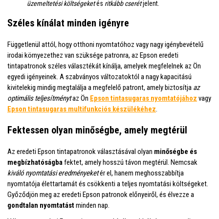
üzemeltetési költségeket
és
ritkább cserét
jelent.
Széles kínálat minden igényre
Függetlenül attól, hogy otthoni nyomtatóhoz vagy nagy igénybevételű
irodai környezethez van szüksége patronra, az Epson eredeti
tintapatronok széles választékát kínálja, amelyek megfelelnek az Ön
egyedi igényeinek. A szabványos változatoktól a nagy kapacitású
kivitelekig mindig megtalálja a megfelelő patront, amely biztosítja
az
optimális teljesítményt
az Ön
Epson tintasugaras nyomtatójához
vagy
Epson tintasugaras multifunkciós készülékéhez
.
Fektessen olyan minőségbe, amely megtérül
Az eredeti Epson tintapatronok választásával olyan
minőségbe és
megbízhatóságba
fektet, amely hosszú távon megtérül. Nemcsak
kiváló nyomtatási eredményeket
ér el, hanem meghosszabbítja
nyomtatója élettartamát és csökkenti a teljes nyomtatási költségeket.
Győződjön meg az eredeti Epson patronok előnyeiről, és élvezze a
gondtalan nyomtatást
minden nap.