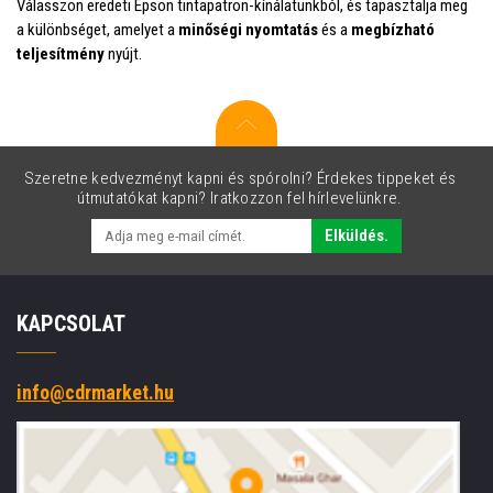
Válasszon eredeti Epson tintapatron-kínálatunkból, és tapasztalja meg
a különbséget, amelyet a
minőségi nyomtatás
és a
megbízható
teljesítmény
nyújt.
Szeretne kedvezményt kapni és spórolni? Érdekes tippeket és
útmutatókat kapni? Iratkozzon fel hírlevelünkre.
Elküldés.
KAPCSOLAT
info@cdrmarket.hu