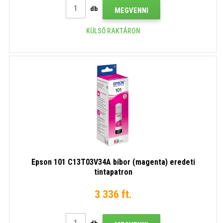
db
MEGVENNI
KÜLSŐ RAKTÁRON
Epson 101 C13T03V34A bíbor (magenta) eredeti
tintapatron
3 336 ft.