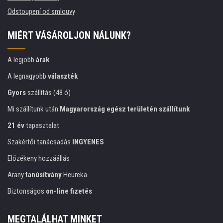
Odstoupení od smlouvy
MIÉRT VÁSÁROLJON NÁLUNK?
A legjobb
árak
A legnagyobb
választék
Gyors
szállítás (48 ó)
Mi szállítunk után
Magyarország egész területén szállítunk
21 év
tapasztalat
Szakértői tanácsadás
INGYENES
Előzékeny hozzáállás
Arany
tanúsítvány
Heureka
Biztonságos
on-line fizetés
MEGTALÁLHAT MINKET