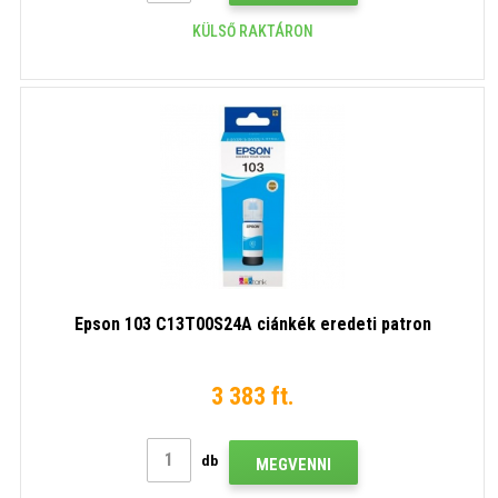
KÜLSŐ RAKTÁRON
Epson 103 C13T00S24A ciánkék eredeti patron
3 383 ft.
db
MEGVENNI