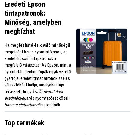
Eredeti Epson
tintapatronok:
Minőség, amelyben
megbízhat
Ha
megbízható és kiváló minőségű
megoldást keres nyomtatójához, az
eredeti Epson tintapatronok a
megfelelő választás. Az Epson, mint a
nyomtatási technológiák egyik vezető
gyártója, eredeti tintapatronok széles
választékát kínálja, amelyeket úgy
terveztek, hogy
kiváló nyomtatási
eredményeket
és nyomtatóeszközei
hosszú élettartamát
biztosítsák.
Top termékek