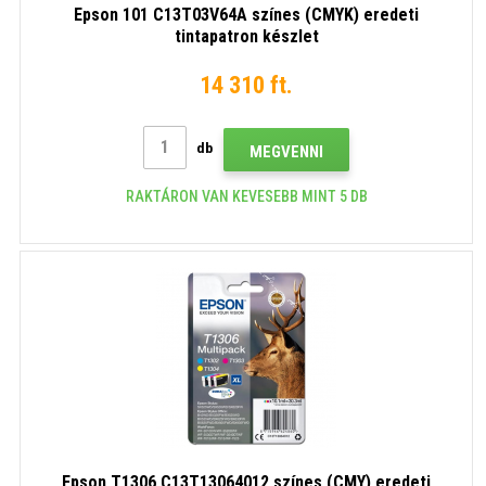
Epson 101 C13T03V64A színes (CMYK) eredeti
tintapatron készlet
14 310 ft.
db
MEGVENNI
RAKTÁRON VAN KEVESEBB MINT 5 DB
Epson T1306 C13T13064012 színes (CMY) eredeti