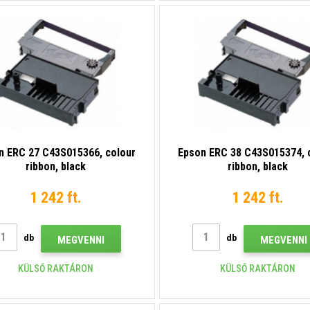
n ERC 27 C43S015366, colour
Epson ERC 38 C43S015374, 
ribbon, black
ribbon, black
1 242 ft.
1 242 ft.
db
db
MEGVENNI
MEGVENNI
KÜLSŐ RAKTÁRON
KÜLSŐ RAKTÁRON