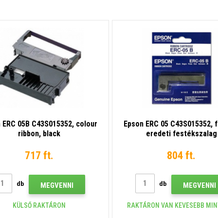
 ERC 05B C43S015352, colour
Epson ERC 05 C43S015352, f
ribbon, black
eredeti festékszalag
717 ft.
804 ft.
db
db
MEGVENNI
MEGVENNI
KÜLSŐ RAKTÁRON
RAKTÁRON VAN KEVESEBB MIN