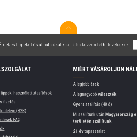
rdekes tippeket és útmutatókat kapni? Iratkozzon fel hírlevelünkre.
LSZOLGÁLAT
MIÉRT VÁSÁROLJON NÁL
A legjobb
árak
tippek, használati utasítások
A legnagyobb
választék
és fizetés
Gyors
szállítás (48 ó)
kedelem (B2B)
Mi szállítunk után
Magyarország e
érdések FAQ
területén szállítunk
iók
21 év
tapasztalat