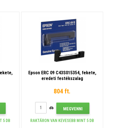
ekete,
Epson ERC 09 C43S015354, fekete,
eredeti festékszalag
804 ft.
db
MEGVENNI
T 5 DB
RAKTÁRON VAN KEVESEBB MINT 5 DB