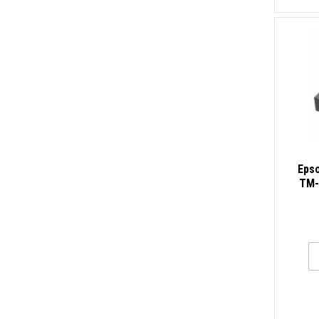
Epso
TM-
TM-