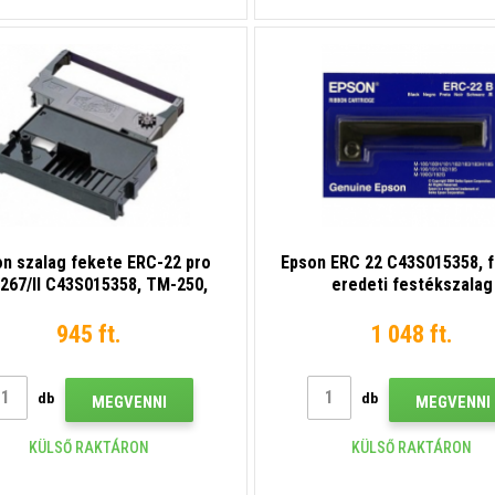
n szalag fekete ERC-22 pro
Epson ERC 22 C43S015358, f
267/II C43S015358, TM-250,
eredeti festékszalag
270, TM-280, M260 (ERC 22)
945 ft.
1 048 ft.
db
db
MEGVENNI
MEGVENNI
KÜLSŐ RAKTÁRON
KÜLSŐ RAKTÁRON