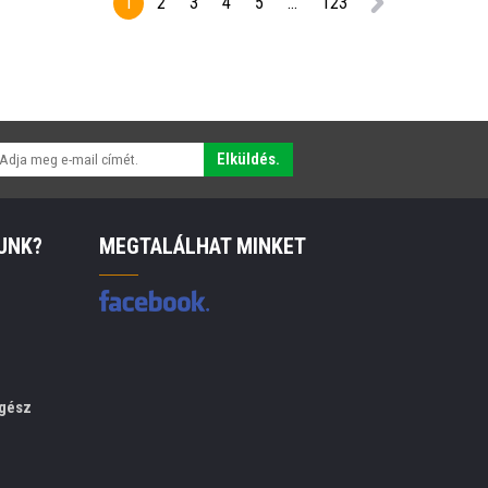
1
2
3
4
5
...
123
Elküldés.
UNK?
MEGTALÁLHAT MINKET
gész