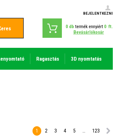
BEJELENTKEZNI
0
db
termék ennyiért
0
ft.
Keres
Bevásárlókosár
kenyomtató
Ragasztás
3D nyomtatás
1
2
3
4
5
...
123