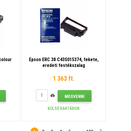
colour
Epson ERC 38 C43S015374, fekete,
eredeti festékszalag
1 363 ft.
db
MEGVENNI
KÜLSŐ RAKTÁRON