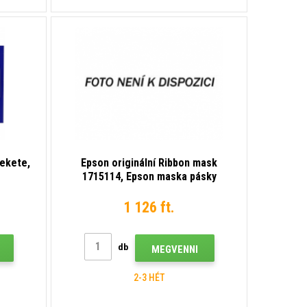
ekete,
Epson originální Ribbon mask
1715114, Epson maska pásky
1 126 ft.
db
MEGVENNI
2-3 HÉT