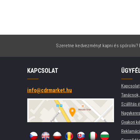
Szeretne kedvezményt kapni és spórolni? É
KAPCSOLAT
ÜGYFÉ
Kapcsolat
info@cdrmarket.hu
Tanácsok, 
Szállítás 
Nagykeres
Gyakori k
Reklamác