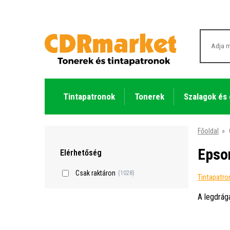
Tintapatronok
Tonerek
Szalagok és
Főoldal
»
Epso
Elérhetőség
Csak raktáron
(1028)
Tintapatr
A legdrág