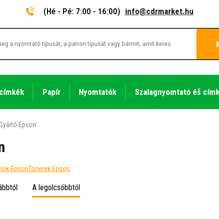
(Hé - Pé: 7:00 - 16:00)
info@cdrmarket.hu
 címkék
Papír
Nyomtatók
Szalagnyomtató éš cím
Gyártó Epson
n
onok Epson
Tonerek Epson
ábbtól
A legolcsóbbtól