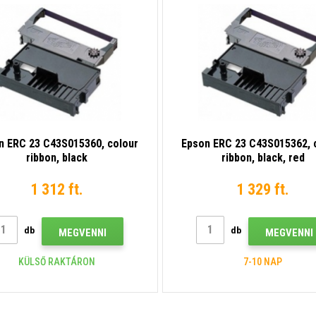
n ERC 23 C43S015360, colour
Epson ERC 23 C43S015362, 
ribbon, black
ribbon, black, red
1 312 ft.
1 329 ft.
db
db
MEGVENNI
MEGVENNI
KÜLSŐ RAKTÁRON
7-10 NAP