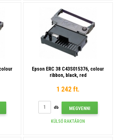
colour
Epson ERC 38 C43S015376, colour
ribbon, black, red
1 242 ft.
db
MEGVENNI
KÜLSŐ RAKTÁRON