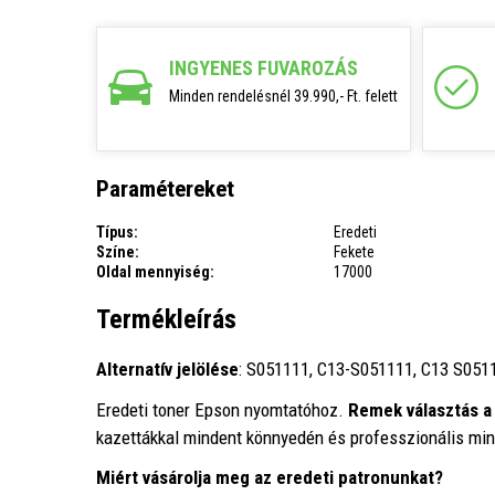
INGYENES FUVAROZÁS
Minden rendelésnél 39.990,- Ft. felett
Paramétereket
Típus:
Eredeti
Színe:
Fekete
Oldal mennyiség:
17000
Termékleírás
Alternatív jelölése
: S051111, C13-S051111, C13 S051
Eredeti toner Epson nyomtatóhoz.
Remek választás 
kazettákkal mindent könnyedén és professzionális mi
Miért vásárolja meg az eredeti patronunkat?