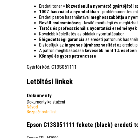
Eredeti toner =
közvetlenül a nyomtató gyártójától 
100% használat a nyomtatóban
- problémamentes mű
Eredeti patron használatával
meghosszabbítja a nyom
Bevált csúcsminőség
- kiváló minőségű és megbízhat
Tartós és professzionális nyomtatási eredmények
Rövidebb késleltetés az oldalak nyomtatásakor
Elégedettségi garancia
az eredeti patronunk használ
Biztosítjuk az
ingyenes újrahasznosítást
az eredeti 
A patron meghibásodása
kevesebb mint 1% esetben
Könnyű és gyors patroncsere
Gyártói kód: C13S051111
Letöltési linkek
Dokumenty
Dokumenty ke stažení
Návod
Bezpečnostní list
Epson C13S051111 fekete (black) eredeti t