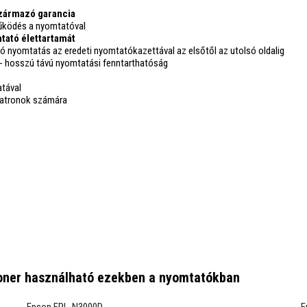
származó garancia
ködés a nyomtatóval
tató élettartamát
ó nyomtatás az eredeti nyomtatókazettával az elsőtől az utolsó oldalig
- hosszú távú nyomtatási fenntarthatóság
atával
patronok számára
oner
használható ezekben a nyomtatókban