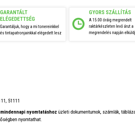
GARANTÁLT
GYORS SZÁLLÍTÁS
ELÉGEDETTSÉG
A 15.00 óráig megrendelt
raktárkészleten levő árut a
Garantáljuk, hogy a mi tonereinkkel
megrendelés napján elküldj
és tintapatronjainkkal elégedett lesz
111, 51111
a mindennapi nyomtatáshoz
üzleti dokumentumok, számlák, tábláza
nőségben nyomtathat.