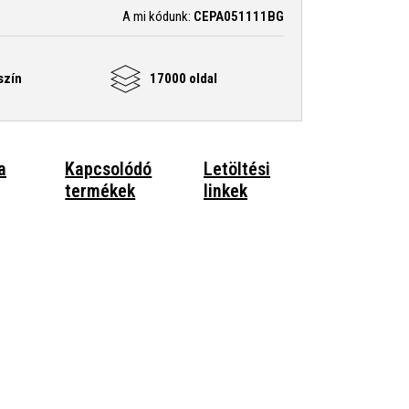
A mi kódunk:
CEPA051111BG
szín
17000 oldal
a
Kapcsolódó
Letöltési
termékek
linkek