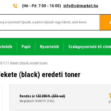
(Hé - Pé: 7:00 - 16:00)
info@cdrmarket.hu
 címkék
Papír
Nyomtatók
Szalagnyomtató éš cím
1111 fekete (black) eredeti toner
kete (black) eredeti toner
Rendes ár
132 290
ft. (ÁFA-val)
Megtakarít 18 867 ft.
(14%)
8