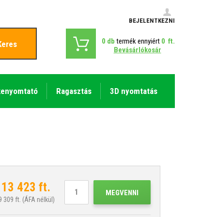
BEJELENTKEZNI
0
db
termék ennyiért
0
ft.
Keres
Bevásárlókosár
kenyomtató
Ragasztás
3D nyomtatás
113 423
ft.
MEGVENNI
9 309
ft. (ÁFA nélkül)