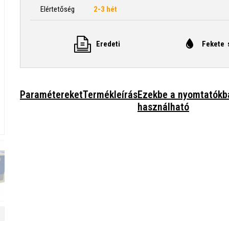
Elértetőség
2-3 hét
Eredeti
Fekete 
Paramétereket
Termékleírás
Ezekbe a nyomtatókb
használható