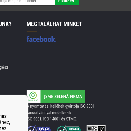
Elküldés.
UNK?
MEGTALÁLHAT MINKET
gész
A nyomtatási kellékek gyártója ISO 9001
tanúsítvánnyal rendelkezik
 más
ISO 9001, ISO 14001 és STMC.
éhez,
hez.