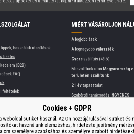
rdekes tippeket és útmutatókat kapni? Iratkozzon fel hírlevelünkre.
LSZOLGÁLAT
MIÉRT VÁSÁROLJON NÁL
A legjobb
árak
tippek, használati utasítások
A legnagyobb
választék
és fizetés
Gyors
szállítás (48 ó)
kedelem (B2B)
Mi szállítunk után
Magyarország e
érdések FAQ
területén szállítunk
iók
21 év
tapasztalat
 feltételek
Szakértői tanácsadás
INGYENES
ési tájékoztató
Előzékeny hozzáállás
Cookies + GDPR
intézmények számára
Arany
tanúsítvány
Heureka
 bérlése
a weboldal sütiket használ. Az Ön hozzájárulásával sütiket és
osítókat használunk elemzéshez, hirdetésteljesítmény mérés
Biztonságos
on-line fizetés
esítmény
talom személyre szabásához és személyre szabott hirdetések