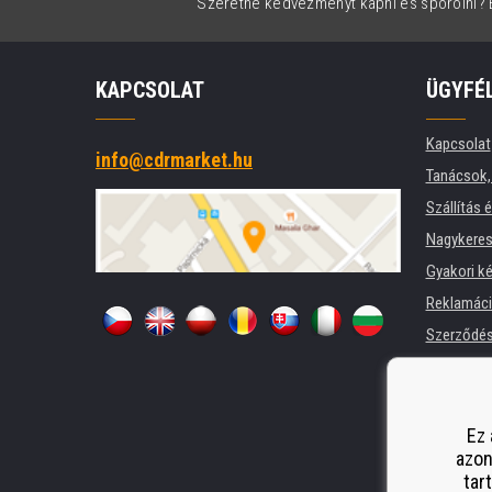
Szeretne kedvezményt kapni és spórolni? É
KAPCSOLAT
ÜGYFÉ
Kapcsolat
info@cdrmarket.hu
Tanácsok, 
Szállítás 
Nagykeres
Gyakori k
Reklamác
Szerződési
Adatkezel
Cégek és 
Nyomtatók
Ez 
azon
Pótló telj
tar