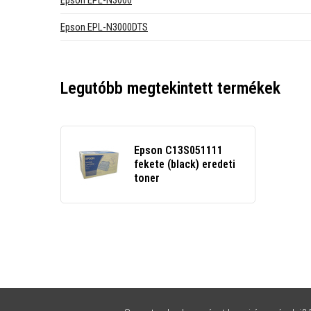
Epson EPL-N3000
Epson EPL-N3000DTS
Legutóbb megtekintett termékek
Epson C13S051111
fekete (black) eredeti
toner