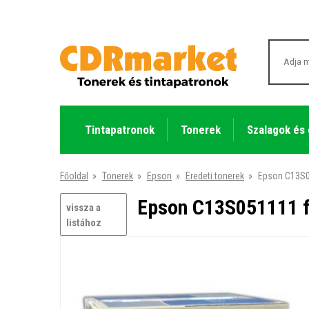
Tintapatronok
Tonerek
Szalagok és
Főoldal
»
Tonerek
»
Epson
»
Eredeti tonerek
»
Epson C13S05
Epson C13S051111 fe
vissza a
listához