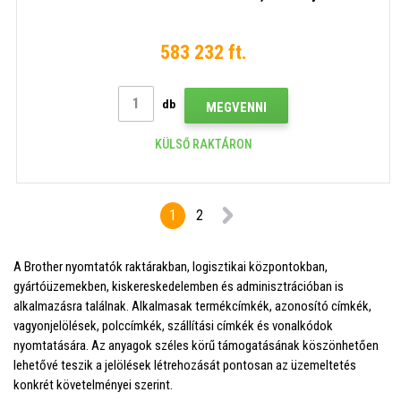
583 232 ft.
db
MEGVENNI
KÜLSŐ RAKTÁRON
1
2
A Brother nyomtatók raktárakban, logisztikai központokban,
gyártóüzemekben, kiskereskedelemben és adminisztrációban is
alkalmazásra találnak. Alkalmasak termékcímkék, azonosító címkék,
vagyonjelölések, polccímkék, szállítási címkék és vonalkódok
nyomtatására. Az anyagok széles körű támogatásának köszönhetően
lehetővé teszik a jelölések létrehozását pontosan az üzemeltetés
konkrét követelményei szerint.