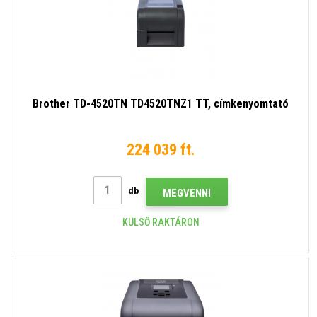
Brother TD-4520TN TD4520TNZ1 TT, címkenyomtató
224 039 ft.
db
MEGVENNI
KÜLSŐ RAKTÁRON