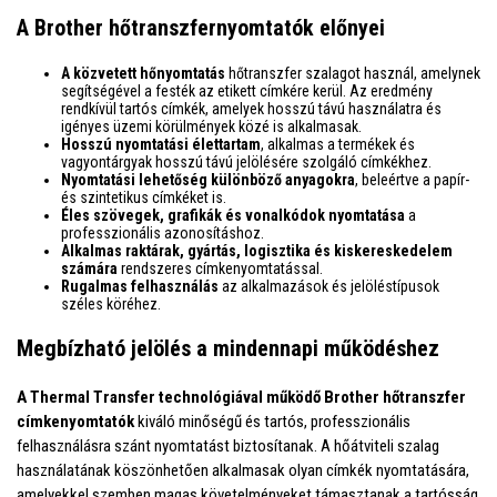
A Brother hőtranszfernyomtatók előnyei
A közvetett hőnyomtatás
hőtranszfer szalagot használ, amelynek
segítségével a festék az etikett címkére kerül. Az eredmény
rendkívül tartós címkék, amelyek hosszú távú használatra és
igényes üzemi körülmények közé is alkalmasak.
Hosszú nyomtatási élettartam
, alkalmas a termékek és
vagyontárgyak hosszú távú jelölésére szolgáló címkékhez.
Nyomtatási lehetőség különböző anyagokra
, beleértve a papír-
és szintetikus címkéket is.
Éles szövegek, grafikák és vonalkódok nyomtatása
a
professzionális azonosításhoz.
Alkalmas raktárak, gyártás, logisztika és kiskereskedelem
számára
rendszeres címkenyomtatással.
Rugalmas felhasználás
az alkalmazások és jelöléstípusok
széles köréhez.
Megbízható jelölés a mindennapi működéshez
A Thermal Transfer technológiával működő Brother hőtranszfer
címkenyomtatók
kiváló minőségű és tartós, professzionális
felhasználásra szánt nyomtatást biztosítanak. A hőátviteli szalag
használatának köszönhetően alkalmasak olyan címkék nyomtatására,
amelyekkel szemben magas követelményeket támasztanak a tartósság