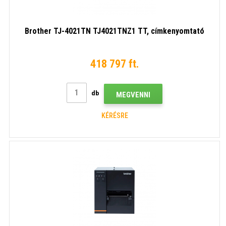
Brother TJ-4021TN TJ4021TNZ1 TT, címkenyomtató
418 797 ft.
db
MEGVENNI
KÉRÉSRE