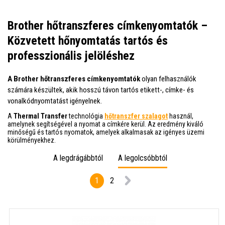
Brother hőtranszferes címkenyomtatók –
Közvetett hőnyomtatás tartós és
professzionális jelöléshez
A Brother hőtranszferes címkenyomtatók
olyan felhasználók
számára készültek, akik hosszú távon tartós etikett-, címke- és
vonalkódnyomtatást igényelnek.
A
Thermal Transfer
technológia
hőtranszfer szalagot
használ,
amelynek segítségével a nyomat a címkére kerül. Az eredmény kiváló
minőségű és tartós nyomatok, amelyek alkalmasak az igényes üzemi
körülményekhez.
A legdrágábbtól
A legolcsóbbtól
1
2