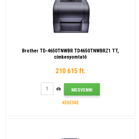
Brother TD-4650TNWBR TD4650TNWBRZ1 TT,
címkenyomtató
210 615 ft.
db
MEGVENNI
KÉRÉSRE