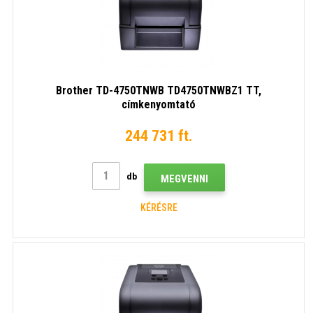
Brother TD-4750TNWB TD4750TNWBZ1 TT,
címkenyomtató
244 731 ft.
db
MEGVENNI
KÉRÉSRE