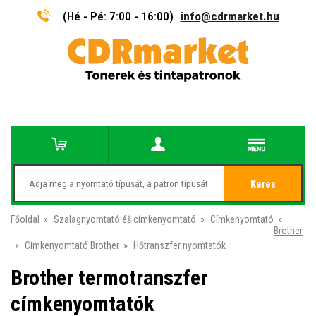
(Hé - Pé: 7:00 - 16:00)
info@cdrmarket.hu
Keres
Főoldal
»
Szalagnyomtató éš címkenyomtató
»
Címkenyomtató
»
Brother
»
Címkenyomtató Brother
»
Hőtranszfer nyomtatók
Brother termotranszfer
címkenyomtatók