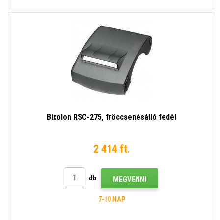
Bixolon RSC-275, fröccsenésálló fedél
2 414 ft.
db
MEGVENNI
7-10 NAP