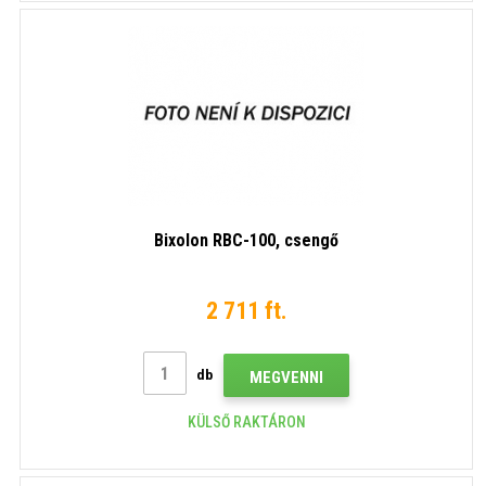
Bixolon RBC-100, csengő
2 711 ft.
db
MEGVENNI
KÜLSŐ RAKTÁRON