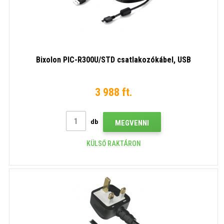
Bixolon PIC-R300U/STD csatlakozókábel, USB
3 988 ft.
db
MEGVENNI
KÜLSŐ RAKTÁRON