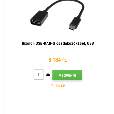
Bixolon USB-KAB-G csatlakozókábel, USB
3 184 ft.
db
MEGVENNI
7-10 NAP