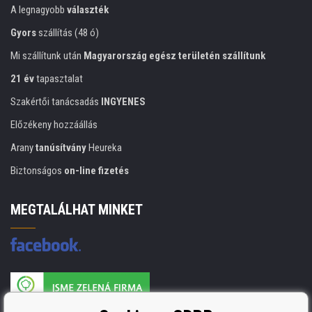
A legnagyobb
választék
Gyors
szállítás (48 ó)
Mi szállítunk után
Magyarország egész területén szállítunk
21 év
tapasztalat
Szakértői tanácsadás
INGYENES
Előzékeny hozzáállás
Arany
tanúsítvány
Heureka
Biztonságos
on-line fizetés
MEGTALÁLHAT MINKET
A nyomtatási kellékek gyártója ISO 9001 tanúsítvánnyal rendelkezik