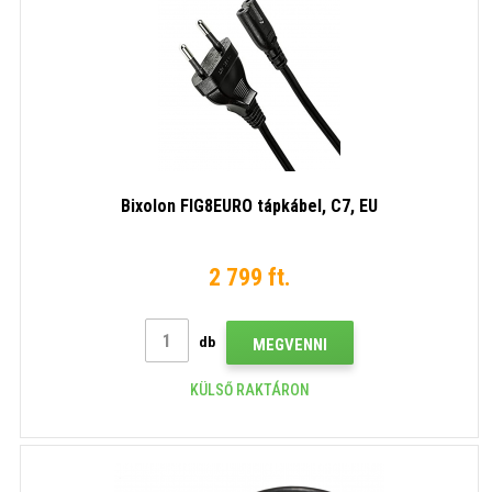
Bixolon FIG8EURO tápkábel, C7, EU
2 799 ft.
db
MEGVENNI
KÜLSŐ RAKTÁRON