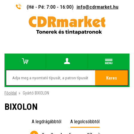
(Hé - Pé: 7:00 - 16:00)
info@cdrmarket.hu
Keres
Főoldal
»
Gyártó BIXOLON
BIXOLON
A legdrágábbtól
A legolcsóbbtól