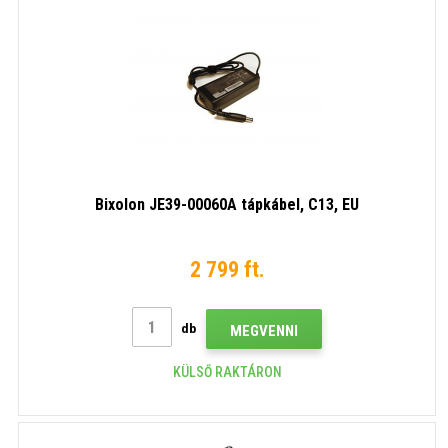
Bixolon JE39-00060A tápkábel, C13, EU
2 799 ft.
db
MEGVENNI
KÜLSŐ RAKTÁRON