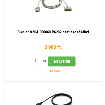
Bixolon K604-00086B RS232 csatlakozókábel
3 988 ft.
db
MEGVENNI
7-10 NAP