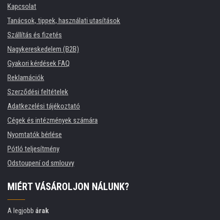
Kapcsolat
Tanácsok, tippek, használati utasítások
Szállítás és fizetés
Nagykereskedelem (B2B)
Gyakori kérdések FAQ
Reklamációk
Szerződési feltételek
Adatkezelési tájékoztató
Cégek és intézmények számára
Nyomtatók bérlése
Pótló teljesítmény
Odstoupení od smlouvy
MIÉRT VÁSÁROLJON NÁLUNK?
A legjobb
árak