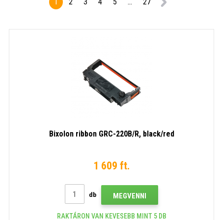
1
2
3
4
5
...
27
Bixolon ribbon GRC-220B/R, black/red
1 609 ft.
db
MEGVENNI
RAKTÁRON VAN KEVESEBB MINT 5 DB