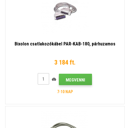
Bixolon csatlakozókábel PAR-KAB-180, párhuzamos
3 184 ft.
db
MEGVENNI
7-10 NAP