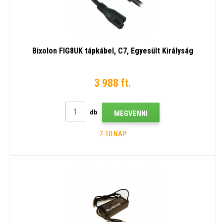
Bixolon FIG8UK tápkábel, C7, Egyesült Királyság
3 988 ft.
db
MEGVENNI
7-10 NAP