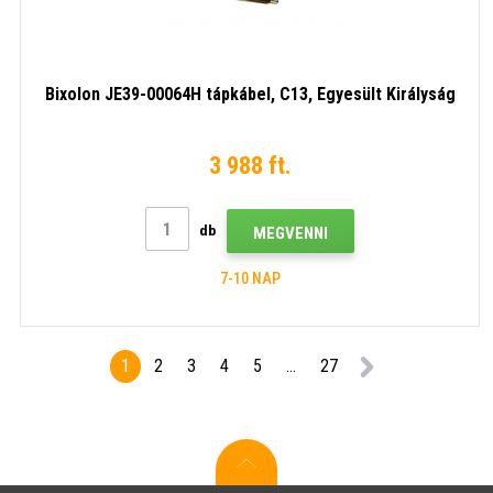
Bixolon JE39-00064H tápkábel, C13, Egyesült Királyság
3 988 ft.
db
MEGVENNI
7-10 NAP
1
2
3
4
5
...
27