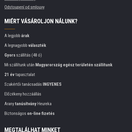
Odstoupení od smlouvy
MIÉRT VÁSÁROLJON NÁLUNK?
A legjobb
árak
A legnagyobb
választék
Gyors
szállítás (48 ó)
Mi szállítunk után
Magyarország egész területén szállítunk
21 év
tapasztalat
Szakértői tanácsadás
INGYENES
Előzékeny hozzáállás
Arany
tanúsítvány
Heureka
Biztonságos
on-line fizetés
MEGTALÁLHAT MINKET