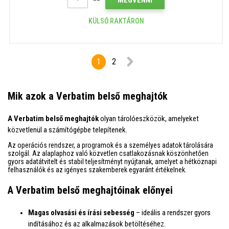
KÜLSŐ RAKTÁRON
1
2
Mik azok a Verbatim belső meghajtók
A Verbatim belső meghajtók
olyan tárolóeszközök, amelyeket
közvetlenül a számítógépbe telepítenek.
Az operációs rendszer, a programok és a személyes adatok tárolására
szolgál. Az alaplaphoz való közvetlen csatlakozásnak köszönhetően
gyors adatátvitelt és stabil teljesítményt nyújtanak, amelyet a hétköznapi
felhasználók és az igényes szakemberek egyaránt értékelnek.
A Verbatim belső meghajtóinak előnyei
Magas olvasási és írási sebesség
– ideális a rendszer gyors
indításához és az alkalmazások betöltéséhez.