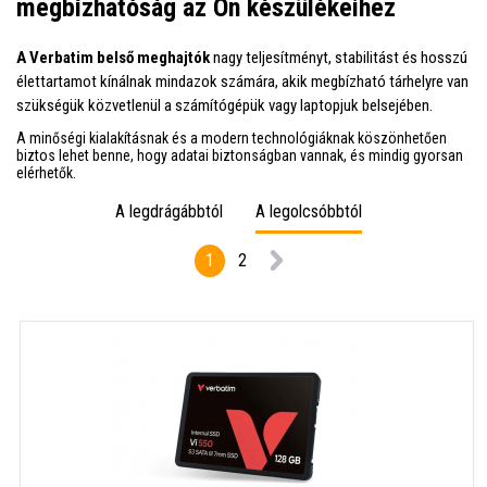
megbízhatóság az Ön készülékeihez
A Verbatim belső meghajtók
nagy teljesítményt, stabilitást és hosszú
élettartamot kínálnak mindazok számára, akik megbízható tárhelyre van
szükségük közvetlenül a számítógépük vagy laptopjuk belsejében.
A minőségi kialakításnak és a modern technológiáknak köszönhetően
biztos lehet benne, hogy adatai biztonságban vannak, és mindig gyorsan
elérhetők.
A legdrágábbtól
A legolcsóbbtól
1
2