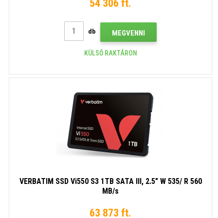
54 306 ft.
db
MEGVENNI
KÜLSŐ RAKTÁRON
VERBATIM SSD Vi550 S3 1TB SATA III, 2.5” W 535/ R 560
MB/s
63 873 ft.