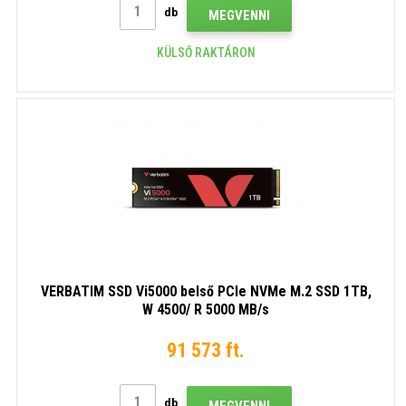
db
MEGVENNI
KÜLSŐ RAKTÁRON
VERBATIM SSD Vi5000 belső PCIe NVMe M.2 SSD 1TB,
W 4500/ R 5000 MB/s
91 573 ft.
db
MEGVENNI