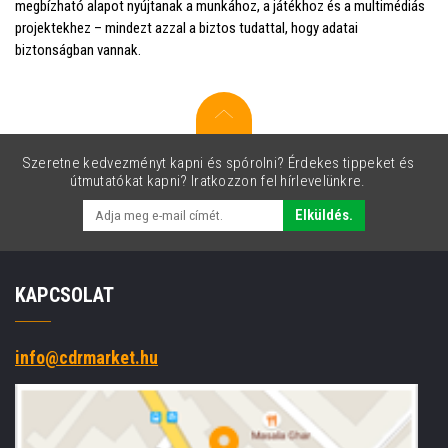
megbízható alapot nyújtanak a munkához, a játékhoz és a multimédiás
projektekhez – mindezt azzal a biztos tudattal, hogy adatai
biztonságban vannak.
Szeretne kedvezményt kapni és spórolni? Érdekes tippeket és
útmutatókat kapni? Iratkozzon fel hírlevelünkre.
Elküldés.
KAPCSOLAT
info@cdrmarket.hu