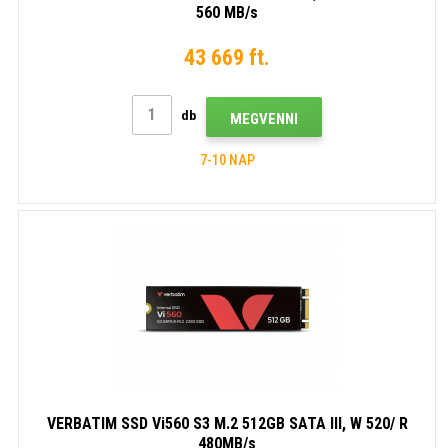
560 MB/s
43 669 ft.
db
MEGVENNI
7-10 NAP
VERBATIM SSD Vi560 S3 M.2 512GB SATA III, W 520/ R
480MB/s