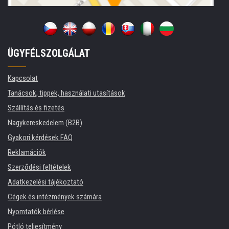
ÜGYFÉLSZOLGÁLAT
Kapcsolat
Tanácsok, tippek, használati utasítások
Szállítás és fizetés
Nagykereskedelem (B2B)
Gyakori kérdések FAQ
Reklamációk
Szerződési feltételek
Adatkezelési tájékoztató
Cégek és intézmények számára
Nyomtatók bérlése
Pótló teljesítmény