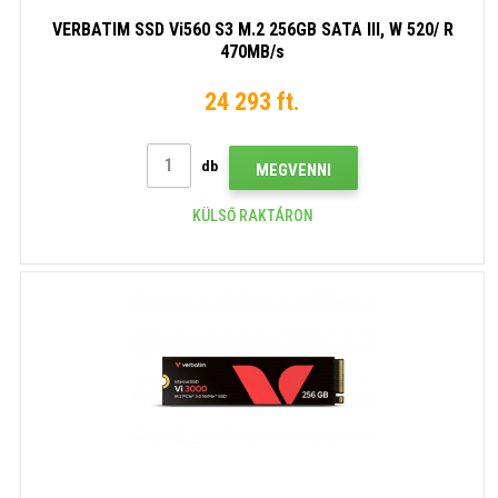
VERBATIM SSD Vi560 S3 M.2 256GB SATA III, W 520/ R
470MB/s
24 293 ft.
db
MEGVENNI
KÜLSŐ RAKTÁRON