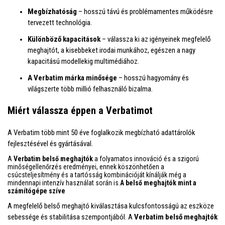
Megbízhatóság
– hosszú távú és problémamentes működésre
tervezett technológia.
Különböző kapacitások
– válassza ki az igényeinek megfelelő
meghajtót, a kisebbeket irodai munkához, egészen a nagy
kapacitású modellekig multimédiához.
A Verbatim márka minősége
– hosszú hagyomány és
világszerte több millió felhasználó bizalma.
Miért válassza éppen a Verbatimot
A Verbatim több mint 50 éve foglalkozik megbízható adattárolók
fejlesztésével és gyártásával.
A
Verbatim belső meghajtók
a folyamatos innováció és a szigorú
minőségellenőrzés eredményei, ennek köszönhetően a
csúcsteljesítmény és a tartósság kombinációját kínálják még a
mindennapi intenzív használat során is.
A belső meghajtók mint a
számítógépe szíve
A megfelelő belső meghajtó kiválasztása kulcsfontosságú az eszköze
sebessége és stabilitása szempontjából. A
Verbatim belső meghajtók