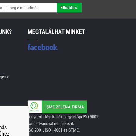
Elküldés.
UNK?
MEGTALÁLHAT MINKET
gész
A nyomtatási kellékek gyártója ISO 9001
tanúsítvánnyal rendelkezik
 más
ISO 9001, ISO 14001 és STMC.
éhez,