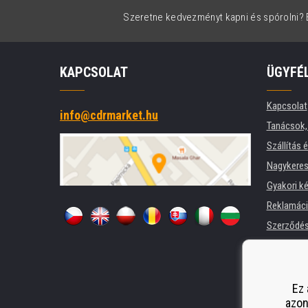
Szeretne kedvezményt kapni és spórolni? É
KAPCSOLAT
ÜGYFÉ
Kapcsolat
info@cdrmarket.hu
Tanácsok, 
Szállítás 
Nagykeres
Gyakori k
Reklamác
Szerződési
Adatkezel
Cégek és 
Nyomtatók
Ez 
azon
Pótló telj