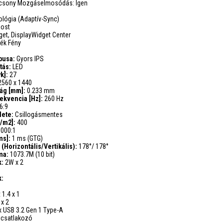
acsony Mozgáselmosódás: Igen
lógia (Adaptív-Sync)
ost
et, DisplayWidget Center
ék Fény
ípusa:
Gyors IPS
ítás:
LED
yk]:
27
2560 x 1440
ság [mm]:
0.233 mm
frekvencia [Hz]:
260 Hz
6:9
ülete:
Csillogásmentes
d/m2]:
400
1000:1
ms]:
1 ms (GTG)
(Horizontális/Vertikális):
178°/ 178°
ma:
1073.7M (10 bit)
k:
2W x 2
k:
 1.4 x 1
 x 2
x USB 3.2 Gen 1 Type-A
 csatlakozó