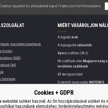
rdekes tippeket és útmutatókat kapni? Iratkozzon fel hírlevelünkre.
LSZOLGÁLAT
MIÉRT VÁSÁROLJON NÁL
A legjobb
árak
tippek, használati utasítások
A legnagyobb
választék
és fizetés
Gyors
szállítás (48 ó)
kedelem (B2B)
Mi szállítunk után
Magyarország e
érdések FAQ
területén szállítunk
iók
21 év
tapasztalat
 feltételek
Szakértői tanácsadás
INGYENES
ési tájékoztató
Előzékeny hozzáállás
Cookies + GDPR
intézmények számára
Arany
tanúsítvány
Heureka
 bérlése
a weboldal sütiket használ. Az Ön hozzájárulásával sütiket és
osítókat használunk elemzéshez, hirdetésteljesítmény mérés
Biztonságos
on-line fizetés
esítmény