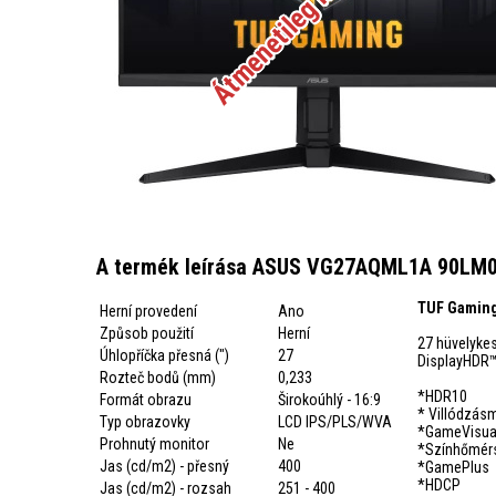
A termék leírása ASUS VG27AQML1A 90LM05Z
TUF Gaming
Herní provedení
Ano
Způsob použití
Herní
27 hüvelyke
Úhlopříčka přesná (")
27
DisplayHDR
Rozteč bodů (mm)
0,233
*HDR10
Formát obrazu
Širokoúhlý - 16:9
* Villódzás
Typ obrazovky
LCD IPS/PLS/WVA
*GameVisua
Prohnutý monitor
Ne
*Színhőmérs
Jas (cd/m2) - přesný
400
*GamePlus
*HDCP
Jas (cd/m2) - rozsah
251 - 400