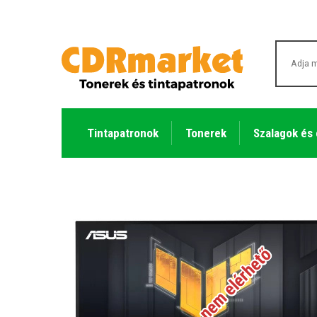
Tintapatronok
Tonerek
Szalagok és
Átmenetileg nem elérhető