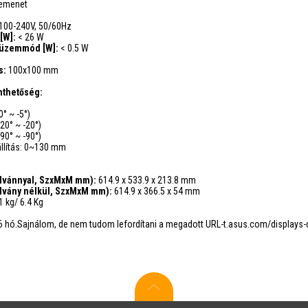
bemenet
100-240V, 50/60Hz
 [W]:
< 26 W
 üzemmód [W]:
< 0.5 W
és:
100x100 mm
nthetőség:
° ~ -5°)
20° ~ -20°)
90° ~ -90°)
lítás: 0~130 mm
llvánnyal, SzxMxM mm):
614.9 x 533.9 x 213.8 mm
llvány nélkül, SzxMxM mm):
614.9 x 366.5 x 54 mm
1 kg/ 6.4 Kg
6 hó.Sajnálom, de nem tudom lefordítani a megadott URL-t.asus.com/display