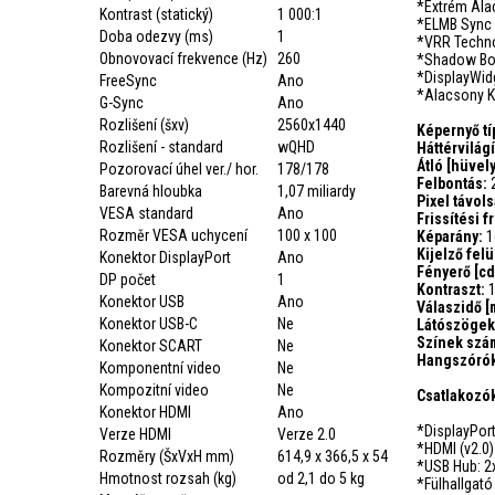
*Extrém Al
Kontrast (statický)
1 000:1
*ELMB Sync
Doba odezvy (ms)
1
*VRR Techno
Obnovovací frekvence (Hz)
260
*Shadow Bo
*DisplayWidg
FreeSync
Ano
*Alacsony K
G-Sync
Ano
Rozlišení (šxv)
2560x1440
Képernyő t
Rozlišení - standard
wQHD
Háttérvilág
Átló [hüvel
Pozorovací úhel ver./ hor.
178/178
Felbontás:
Barevná hloubka
1,07 miliardy
Pixel távol
VESA standard
Ano
Frissítési 
Rozměr VESA uchycení
100 x 100
Képarány:
1
Kijelző fel
Konektor DisplayPort
Ano
Fényerő [c
DP počet
1
Kontraszt:
Konektor USB
Ano
Válaszidő [
Konektor USB-C
Ne
Látószögek 
Színek szá
Konektor SCART
Ne
Hangszóró
Komponentní video
Ne
Kompozitní video
Ne
Csatlakozó
Konektor HDMI
Ano
*DisplayPort
Verze HDMI
Verze 2.0
*HDMI (v2.0)
Rozměry (ŠxVxH mm)
614,9 x 366,5 x 54
*USB Hub: 2
Hmotnost rozsah (kg)
od 2,1 do 5 kg
*Fülhallgató