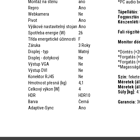
Montáž na stěnu
ano
*PC audio 
Repro
Ano
Tápellátás:
Webkamera
Ne
Fogyasztás
Pivot
Ano
Készenléti
Výškově nastavitelný stojan
Ano
Fali rögzít
Spotřeba energie (W)
26
Třída energetické účinnosti
F
Monitor dö
Záruka
3 Roky
Displej - typ
Matný
*Döntés (+20
*Forgatás (+
Displej - dotykový
Ne
*Forgatás (+
Výstup VGA
Ne
*Magasságál
Výstup DVI
Ne
Konektor RJ45
Ne
Szín:
fekete
Méretek (á
Hmotnost přesná (kg)
4,1
Méretek (á
Celkový výkon [W]
4
Súly [kg]:
4.
HDR
HDR10
Barva
Černá
Garancia:
3
Adaptive-Sync
Ano