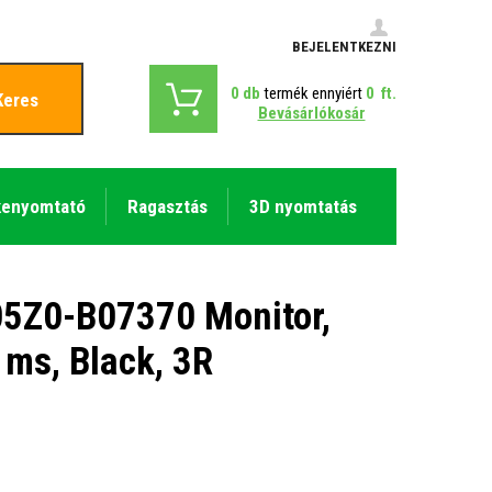
BEJELENTKEZNI
0
db
termék ennyiért
0
ft.
Keres
Bevásárlókosár
kenyomtató
Ragasztás
3D nyomtatás
Z0-B07370 Monitor,
1ms, Black, 3R