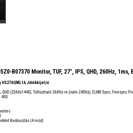
0-B07370 Monitor, TUF, 27", IPS, QHD, 260Hz, 1ms, B
 VG27AQML1A Játékkijelző
s, QHD (2560x1440), Túlhúzható 260Hz-re (natív 240Hz), ELMB Sync, Freesync P
™ 400
mentes
l
éklet Kiválasztás (4 mód)