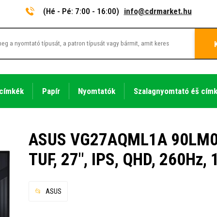
(Hé - Pé: 7:00 - 16:00)
info@cdrmarket.hu
 címkék
Papír
Nyomtatók
Szalagnyomtató éš cím
ASUS VG27AQML1A 90LM05
TUF, 27", IPS, QHD, 260Hz, 
ASUS