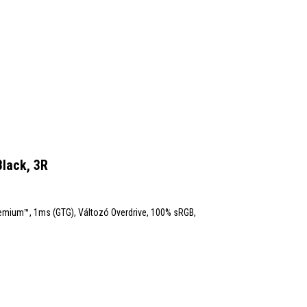
lack, 3R
remium™, 1ms (GTG), Változó Overdrive, 100% sRGB,