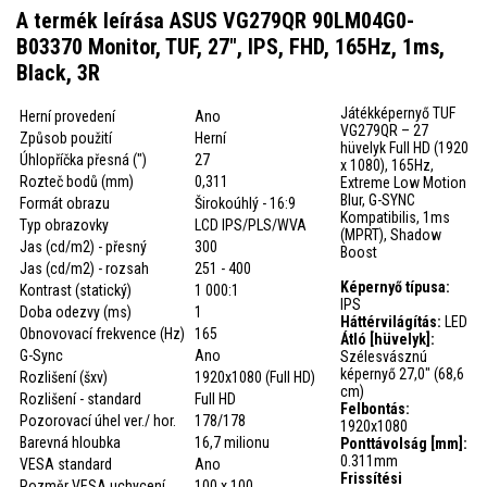
A termék leírása ASUS VG279QR 90LM04G0-
B03370 Monitor, TUF, 27", IPS, FHD, 165Hz, 1ms,
Black, 3R
Játékképernyő TUF
Herní provedení
Ano
VG279QR – 27
Způsob použití
Herní
hüvelyk Full HD (1920
Úhlopříčka přesná (")
27
x 1080), 165Hz,
Rozteč bodů (mm)
0,311
Extreme Low Motion
Blur, G-SYNC
Formát obrazu
Širokoúhlý - 16:9
Kompatibilis, 1ms
Typ obrazovky
LCD IPS/PLS/WVA
(MPRT), Shadow
Jas (cd/m2) - přesný
300
Boost
Jas (cd/m2) - rozsah
251 - 400
Képernyő típusa:
Kontrast (statický)
1 000:1
IPS
Doba odezvy (ms)
1
Háttérvilágítás:
LED
Obnovovací frekvence (Hz)
165
Átló [hüvelyk]:
G-Sync
Ano
Szélesvásznú
képernyő 27,0" (68,6
Rozlišení (šxv)
1920x1080 (Full HD)
cm)
Rozlišení - standard
Full HD
Felbontás:
Pozorovací úhel ver./ hor.
178/178
1920x1080
Barevná hloubka
16,7 milionu
Ponttávolság [mm]:
0.311mm
VESA standard
Ano
Frissítési
Rozměr VESA uchycení
100 x 100