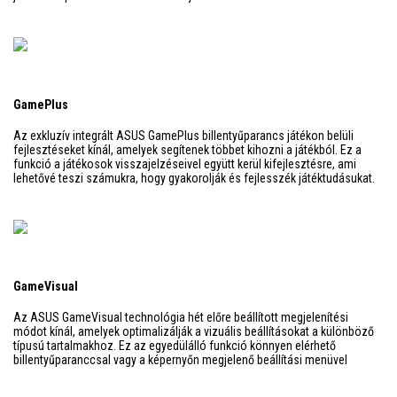
GamePlus
Az exkluzív integrált ASUS GamePlus billentyűparancs játékon belüli
fejlesztéseket kínál, amelyek segítenek többet kihozni a játékból. Ez a
funkció a játékosok visszajelzéseivel együtt kerül kifejlesztésre, ami
lehetővé teszi számukra, hogy gyakorolják és fejlesszék játéktudásukat.
GameVisual
Az ASUS GameVisual technológia hét előre beállított megjelenítési
módot kínál, amelyek optimalizálják a vizuális beállításokat a különböző
típusú tartalmakhoz. Ez az egyedülálló funkció könnyen elérhető
billentyűparanccsal vagy a képernyőn megjelenő beállítási menüvel