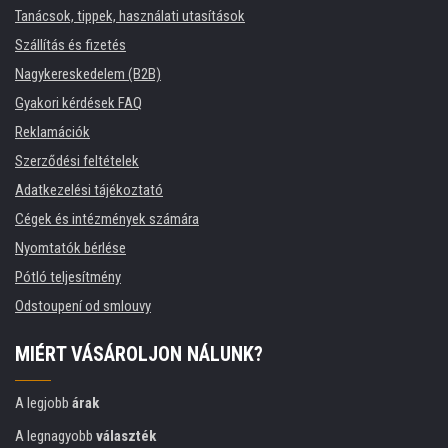
Tanácsok, tippek, használati utasítások
Szállítás és fizetés
Nagykereskedelem (B2B)
Gyakori kérdések FAQ
Reklamációk
Szerződési feltételek
Adatkezelési tájékoztató
Cégek és intézmények számára
Nyomtatók bérlése
Pótló teljesítmény
Odstoupení od smlouvy
MIÉRT VÁSÁROLJON NÁLUNK?
A legjobb
árak
A legnagyobb
választék