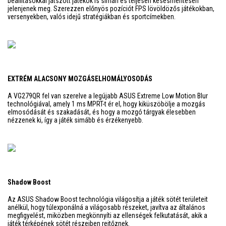
beállításokkal játszott játékok is simán és teljesen késésmentesen
jelenjenek meg. Szerezzen előnyös pozíciót FPS lövöldözős játékokban,
versenyekben, valós idejű stratégiákban és sportcímekben.
EXTRÉM ALACSONY MOZGÁSELHOMÁLYOSODÁS
A VG279QR fel van szerelve a legújabb ASUS Extreme Low Motion Blur
technológiával, amely 1 ms MPRT-t ér el, hogy kiküszöbölje a mozgás
elmosódását és szakadását, és hogy a mozgó tárgyak élesebben
nézzenek ki, így a játék simább és érzékenyebb.
Shadow Boost
Az ASUS Shadow Boost technológia világosítja a játék sötét területeit
anélkül, hogy túlexponálná a világosabb részeket, javítva az általános
megfigyelést, miközben megkönnyíti az ellenségek felkutatását, akik a
játék térképének sötét részeiben rejtőznek.