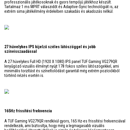
professzionális játékosoknak és gyors tempójú játékhoz készült.
Tartalmaz 1 ms MPRT válaszidőt és Adaptive-Sync technológiát is, az
extrém sima játékélmény érdekében szakadás és akadozás nélkül.
27 hüvelykes IPS kijelző széles látószöggel és jobb
színvisszaadással
A 27 hüvelykes Full HD (1920 X 1080) IPS panel TUF Gaming VG279QR
lenyűgöző vizuális élményt nyújt 178 fokos széles látószögekkel, ami
minimális torzítást és színeltolódást garantál még extrém pozíciókból
történő nézés esetén is.
165Hz frissítési frekvencia
A TUF Gaming VG279QR rendkívül gyors, 165 Hz-es frissítési frekvenciával
rendelkezik, ami biztosítja, hogy még a legmagasabb vizuális