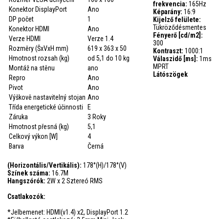
frekvencia:
165Hz
Konektor DisplayPort
Ano
Képarány:
16:9
DP počet
1
Kijelző felülete:
Tükröződésmentes
Konektor HDMI
Ano
Fényerő [cd/m2]:
Verze HDMI
Verze 1.4
300
Rozměry (ŠxVxH mm)
619 x 363 x 50
Kontraszt:
1000:1
Hmotnost rozsah (kg)
od 5,1 do 10 kg
Válaszidő [ms]:
1ms
MPRT
Montáž na stěnu
ano
Látószögek
Repro
Ano
Pivot
Ano
Výškově nastavitelný stojan
Ano
Třída energetické účinnosti
E
Záruka
3 Roky
Hmotnost přesná (kg)
5,1
Celkový výkon [W]
4
Barva
Černá
(Horizontális/Vertikális):
178°(H)/178°(V)
Színek száma:
16.7M
Hangszórók:
2W x 2 Sztereó RMS
Csatlakozók:
*Jelbemenet: HDMI(v1.4) x2, DisplayPort 1.2