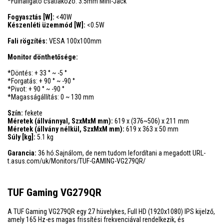
*Fülhallgató csatlakozó: 3.5mm Mini-Jack
Fogyasztás [W]:
<40W
Készenléti üzemmód [W]:
<0.5W
Fali rögzítés:
VESA 100x100mm
Monitor dönthetősége:
*Döntés: + 33 ° ~ -5 °
*Forgatás: + 90 ° ~ -90 °
*Pivot: + 90 ° ~ -90 °
*Magasságállítás: 0 ~ 130 mm
Szín:
fekete
Méretek (állvánnyal, SzxMxM mm):
619 x (376~506) x 211 mm
Méretek (állvány nélkül, SzxMxM mm):
619 x 363 x 50 mm
Súly [kg]:
5.1 kg
Garancia:
36 hó.Sajnálom, de nem tudom lefordítani a megadott URL-
t.asus.com/uk/Monitors/TUF-GAMING-VG279QR/
TUF Gaming VG279QR
A TUF Gaming VG279QR egy 27 hüvelykes, Full HD (1920x1080) IPS kijelző,
amely 165 Hz-es magas frissítési frekvenciával rendelkezik, és