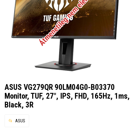
Átmenetileg nem elérhető
ASUS VG279QR 90LM04G0-B03370
Monitor, TUF, 27", IPS, FHD, 165Hz, 1ms,
Black, 3R
ASUS