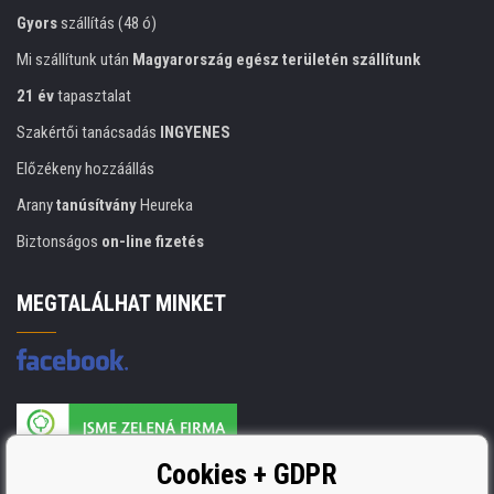
Gyors
szállítás (48 ó)
Mi szállítunk után
Magyarország egész területén szállítunk
21 év
tapasztalat
Szakértői tanácsadás
INGYENES
Előzékeny hozzáállás
Arany
tanúsítvány
Heureka
Biztonságos
on-line fizetés
MEGTALÁLHAT MINKET
A nyomtatási kellékek gyártója ISO 9001 tanúsítvánnyal rendelkezik
Cookies + GDPR
ISO 9001, ISO 14001 és STMC.