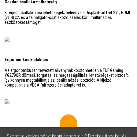
Gazdag csatlakoztathatóság
Kiterjedt csatlakozási lehetőségek, beleértve a DisplayPort1-et.2x1, HDMI
(v1.4) x2, és a fejhallgató-csatlakozó széles körű multimédiás
eszközöket támogat.
Ergonomikus kialakítás
Az ergonomikusan tervezett állványnak köszönhetően a TUF Gaming
VG279QR döntési, forgatási és magasságállítási lehetőségeket biztosít,
így könnyen megtalálhatja az ideális nézési pozíciót. A kijelző
kompatibilis a VESA fali szerelési adapterrel is.
Szeretne kedvezményt kapni és spórolni? Érdekes tippeket és