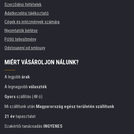
Szerződési feltételek
Adatkezelési tájékoztató
Cégek és intézmények számára
Nyomtatók bérlése
Pótló teljesítmény
Odstoupení od smlouvy
MIÉRT VÁSÁROLJON NÁLUNK?
A legjobb
árak
A legnagyobb
választék
Gyors
szállítás (48 ó)
Mi szállítunk után
Magyarország egész területén szállítunk
21 év
tapasztalat
Szakértői tanácsadás
INGYENES