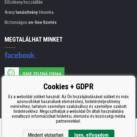
Előzékeny hozzáállás
Arany
tanúsítvány
Heureka
Biztonságos
on-line fizetés
MEGTALÁLHAT MINKET
A nyomtatási kellékek gyártója ISO 9001 tanúsítvánnyal rendelkezik
Cookies + GDPR
ISO 9001, ISO 14001 és STMC.
Ez a weboldal sütiket használ. Az Ön hozzájárulásával sütiket és más
azonosítókat használunk elemzéshez, hirdetésteljesítmény
méréséhez, tartalom személyre szabásához és személyre szabott
hirdetésekhez. Megoszthatjuk a weboldal Ön általi használatára
vonatkozó információkat hirdetési, elemzési és közösségi média
partnereinkkel.
Ecommerce solutions
BINARGON.cz
Mindent elutasítani
Igen, elfogadom