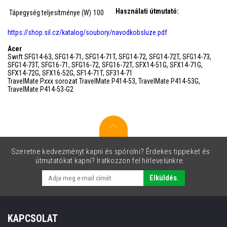
Használati útmutató:
Tápegység teljesítménye (W)
100
https://shop.sil.cz/katalog/soubory/navodkobsluze.pdf
Acer
Swift SFG14-63, SFG14-71, SFG14-71T, SFG14-72, SFG14-72T, SFG14-73,
SFG14-73T, SFG16-71, SFG16-72, SFG16-72T, SFX14-51G, SFX14-71G,
SFX14-72G, SFX16-52G, SF14-71T, SF314-71
TravelMate Pxxx sorozat TravelMate P414-53, TravelMate P414-53G,
TravelMate P414-53-G2
Szeretne kedvezményt kapni és spórolni? Érdekes tippeket és
útmutatókat kapni? Iratkozzon fel hírlevelünkre.
Elküldés.
KAPCSOLAT