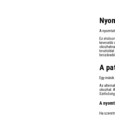
Nyom
A nyomtató
Ez elsősor
kevesebb o
okozhatnak
tesztoldal
beszáradás
A pa
Egy másik 
Az alterna
okozhat. A
Szélsősége
A nyomt
Ha szeretn