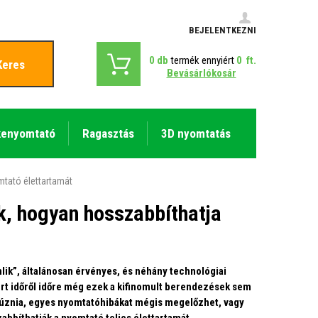
BEJELENTKEZNI
0
db
termék ennyiért
0
ft.
Keres
Bevásárlókosár
kenyomtató
Ragasztás
3D nyomtatás
tató élettartamát
, hogyan hosszabbíthatja
lik”, általánosan érvényes, és néhány technológiai
ért időről időre még ezek a kifinomult berendezések sem
 húznia, egyes nyomtatóhibákat mégis megelőzhet, vagy
abbíthatják a nyomtató teljes élettartamát.