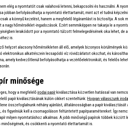
nem elég a nyomtatót csak valahová letenni, bekapcsolni és használni. A nyo
sa jobban befolyásolhatja a nyomtató élettartamát, mint azt el tudná képzelni.
sak a könnyű kezelést, hanem a megfelelő légáramlást is biztosítja. A sok
t a nagy hőmérséklet-ingadozások. Ezért semmiképpen ne takarja le a nyomtató
iségben lerakódott por a nyomtató túlzott felmelegedésének oka lehet, de a
éhez is.
ző helyzet alacsony hőmérsékleten áll elő, amelyek bizonyos körülmények kö
 elektronikus alkatrészein lecsapódó víz rövidzárlatot okozhat, és károsíthat
ma, amely kedvezőtlenül befolyásolhatja a vezérlőelektronikát, és felelős lehe
során.
pír minősége
ges, hogy a megfelelő
irodai papír
kiválasztása közvetlen hatással van nemc
elelő papír kiválasztásának külön cikket szenteltünk:
Hogyan válasszunk irodai
llene összefoglalnunk néhány ajánlást, általánosságban a papír kiválasztását
k, és figyelniük kell a csomagoláson feltüntetett papírparamétereket. Így nemc
apír milyen nyomtatáshoz alkalmas. A jobb minőségű papírok többek között l
 minőségének, és csökkenti a nyomtató élettartamát is.