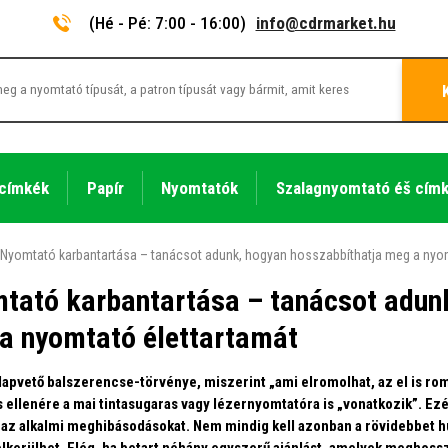
(Hé - Pé: 7:00 - 16:00)
info@cdrmarket.hu
 címkék
Papír
Nyomtatók
Szalagnyomtató éš cím
Nyomtató karbantartása – tanácsot adunk, hogyan hosszabbíthatja meg a nyom
tató karbantartása – tanácsot adunk
a nyomtató élettartamát
apvető balszerencse-törvénye, miszerint „ami elromolhat, az el is rom
s ellenére a mai tintasugaras vagy lézernyomtatóra is „vonatkozik”. Ez
l az alkalmi meghibásodásokat. Nem mindig kell azonban a rövidebbet
elkerülhet. Elég, ha betart néhány egyszerű ajánlást, amelyek meghossz