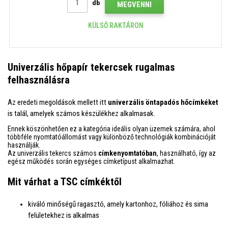
db
MEGVENNI
KÜLSŐ RAKTÁRON
Univerzális hőpapír tekercsek rugalmas
felhasználásra
Az eredeti megoldások mellett itt
univerzális öntapadós hőcímkéket
is talál, amelyek számos készülékhez alkalmasak.
Ennek köszönhetően ez a kategória ideális olyan üzemek számára, ahol
többféle nyomtatóállomást vagy különböző technológiák kombinációját
használják.
Az univerzális tekercs számos
címkenyomtatóban
,
használható, így az
egész működés során egységes címketípust alkalmazhat.
Mit várhat a TSC címkéktől
kiváló minőségű ragasztó, amely kartonhoz, fóliához és sima
felületekhez is alkalmas