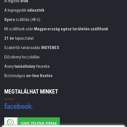
A legjobb
árak
A legnagyobb
választék
Gyors
szállítás (48 ó)
Mi szállítunk után
Magyarország egész területén szállítunk
21 év
tapasztalat
Szakértői tanácsadás
INGYENES
Előzékeny hozzáállás
Arany
tanúsítvány
Heureka
Biztonságos
on-line fizetés
MEGTALÁLHAT MINKET