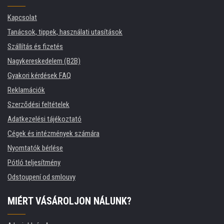
Kapcsolat
Tanácsok, tippek, használati utasítások
Szállítás és fizetés
Nagykereskedelem (B2B)
Gyakori kérdések FAQ
Reklamációk
Szerződési feltételek
Adatkezelési tájékoztató
Cégek és intézmények számára
Nyomtatók bérlése
Pótló teljesítmény
Odstoupení od smlouvy
MIÉRT VÁSÁROLJON NÁLUNK?