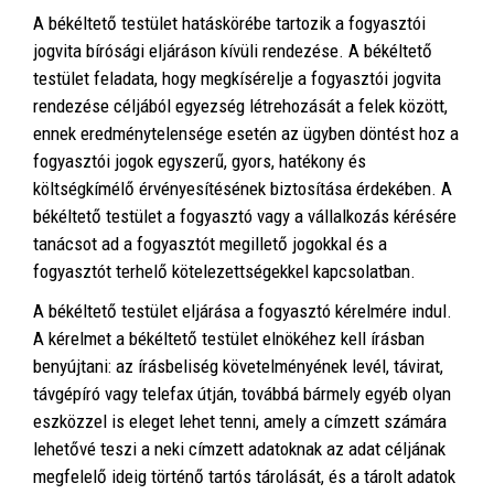
A békéltető testület hatáskörébe tartozik a fogyasztói
jogvita bírósági eljáráson kívüli rendezése. A békéltető
testület feladata, hogy megkísérelje a fogyasztói jogvita
rendezése céljából egyezség létrehozását a felek között,
ennek eredménytelensége esetén az ügyben döntést hoz a
fogyasztói jogok egyszerű, gyors, hatékony és
költségkímélő érvényesítésének biztosítása érdekében. A
békéltető testület a fogyasztó vagy a vállalkozás kérésére
tanácsot ad a fogyasztót megillető jogokkal és a
fogyasztót terhelő kötelezettségekkel kapcsolatban.
A békéltető testület eljárása a fogyasztó kérelmére indul.
A kérelmet a békéltető testület elnökéhez kell írásban
benyújtani: az írásbeliség követelményének levél, távirat,
távgépíró vagy telefax útján, továbbá bármely egyéb olyan
eszközzel is eleget lehet tenni, amely a címzett számára
lehetővé teszi a neki címzett adatoknak az adat céljának
megfelelő ideig történő tartós tárolását, és a tárolt adatok