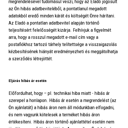
megrendelésével tudomásul veszi, hogy az Eladó jogosult
az Ön hibás adatbeviteléből, a pontatlanul megadott
adatokból eredő minden kárát és költségét Önre hárítani.
Az Eladó a pontatlan adatbevitel alapján történő
teljesítésért felelősségét kizárja. Felhívjuk a figyelmét
arra, hogy a rosszul megadott e-mail cím vagy a
postafiókhoz tartozó tárhely telítettsége a visszaigazolás
kézbesítésének hiányát eredményezheti és meggátolhatja
a szerződés létrejöttét.
Eljárás hibás ár esetén
Előfordulhat, hogy – pl. technikai hiba miatt - hibás ár
szerepel a honlapon. Hibás ár esetén a megrendelést (az
Ön ajánlatát) a hibás áron nem áll módunkban elfogadni,
és nem vagyunk kötelesek a terméket hibás áron
értékesíteni. Hibás áron történő ajánlattétel esetén nem