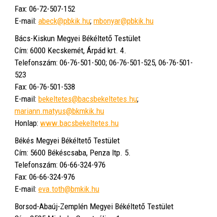
Fax: 06-72-507-152
E-mail:
abeck@pbkik.hu
;
mbonyar@pbkik.hu
Bács-Kiskun Megyei Békéltető Testület
Cím: 6000 Kecskemét, Árpád krt. 4.
Telefonszám: 06-76-501-500; 06-76-501-525, 06-76-501-
523
Fax: 06-76-501-538
E-mail:
bekeltetes@bacsbekeltetes.hu
;
mariann.matyus@bkmkik.hu
Honlap:
www.bacsbekeltetes.hu
Békés Megyei Békéltető Testület
Cím: 5600 Békéscsaba, Penza ltp. 5.
Telefonszám: 06-66-324-976
Fax: 06-66-324-976
E-mail:
eva.toth@bmkik.hu
Borsod-Abaúj-Zemplén Megyei Békéltető Testület