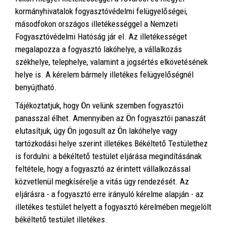
kormányhivatalok fogyasztóvédelmi felügyelőségei,
másodfokon országos illetékességgel a Nemzeti
Fogyasztóvédelmi Hatóság jár el. Az illetékességet
megalapozza a fogyasztó lakóhelye, a vállalkozás
székhelye, telephelye, valamint a jogsértés elkövetésének
helye is. A kérelem bármely illetékes felügyelőségnél
benyújtható.
Tájékoztatjuk, hogy Ön velünk szemben fogyasztói
panasszal élhet. Amennyiben az Ön fogyasztói panaszát
elutasítjuk, úgy Ön jogosult az Ön lakóhelye vagy
tartózkodási helye szerint illetékes Békéltető Testülethez
is fordulni: a békéltető testület eljárása megindításának
feltétele, hogy a fogyasztó az érintett vállalkozással
közvetlenül megkísérelje a vitás ügy rendezését. Az
eljárásra - a fogyasztó erre irányuló kérelme alapján - az
illetékes testület helyett a fogyasztó kérelmében megjelölt
békéltető testület illetékes.