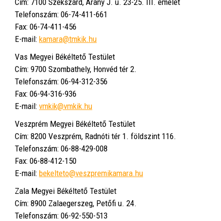
Cím: 7100 Szekszárd, Arany J. u. 23-25. III. emelet
Telefonszám: 06-74-411-661
Fax: 06-74-411-456
E-mail:
kamara@tmkik.hu
Vas Megyei Békéltető Testület
Cím: 9700 Szombathely, Honvéd tér 2.
Telefonszám: 06-94-312-356
Fax: 06-94-316-936
E-mail:
vmkik@vmkik.hu
Veszprém Megyei Békéltető Testület
Cím: 8200 Veszprém, Radnóti tér 1. földszint 116.
Telefonszám: 06-88-429-008
Fax: 06-88-412-150
E-mail:
bekelteto@veszpremikamara.hu
Zala Megyei Békéltető Testület
Cím: 8900 Zalaegerszeg, Petőfi u. 24.
Telefonszám: 06-92-550-513