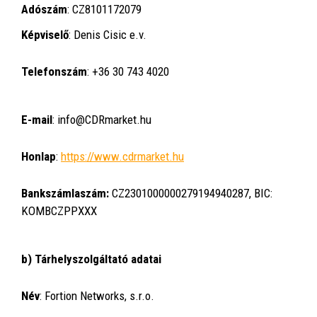
Adószám
:
CZ8101172079
Képviselő
:
Denis Cisic e.v.
Telefonszám
: +36 30 743 4020
E-mail
: info@CDRmarket.hu
Honlap
:
https://www.cdrmarket.hu
Bankszámlaszám:
CZ2301000000279194940287, BIC:
KOMBCZPPXXX
b) Tárhelyszolgáltató adatai
Név
:
Fortion Networks, s.r.o.