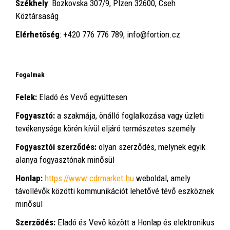
Székhely
:
Bozkovska 307/9, Plzen 32600, Cseh
Köztársaság
Elérhetőség
:
+420 776 776 789
,
info@fortion.cz
Fogalmak
Felek:
Eladó és Vevő együttesen
Fogyasztó:
a szakmája, önálló foglalkozása vagy üzleti
tevékenysége körén kívül eljáró természetes személy
Fogyasztói szerződés:
olyan szerződés, melynek egyik
alanya fogyasztónak minősül
Honlap:
https://www.cdrmarket.hu
weboldal, amely
távollévők közötti kommunikációt lehetővé tévő eszköznek
minősül
Szerződés:
Eladó és Vevő között a Honlap és elektronikus