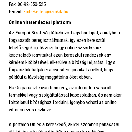
Fax: 06-92-550-525
E-mail:
zmbekelteto@zmkik.hu
Online vitarendezési platform
Az Európai Bizottság létrehozott egy honlapot, amelybe a
fogyasztók beregisztrálhatnak, így ezen keresztül
lehetőségük nyílik arra, hogy online vásárláshoz
kapcsolódó jogvitáikat ezen keresztül rendezzék egy
kérelem kitöltésével, elkerülve a bírósági eljárást. Így a
fogyasztók tudják érvényesíteni jogaikat anélkül, hogy
például a távolság meggátolná őket ebben.
Ha Ön panaszt kíván tenni egy, az interneten vásárolt
termékkel vagy szolgáltatással kapcsolatban, és nem akar
feltétlenül bírósághoz fordulni, igénybe veheti az online
vitarendezés eszközét.
A portálon Ön és a kereskedő, akivel szemben panasszal
élt, közösen kiválaszthatják a panasz kezelésével