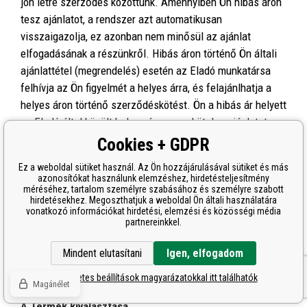
jön létre szerződés közöttünk. Amennyiben Ön hibás áron
tesz ajánlatot, a rendszer azt automatikusan
visszaigazolja, ez azonban nem minősül az ajánlat
elfogadásának a részünkről. Hibás áron történő Ön általi
ajánlattétel (megrendelés) esetén az Eladó munkatársa
felhívja az Ön figyelmét a helyes árra, és felajánlhatja a
helyes áron történő szerződéskötést. Ön a hibás ár helyett
az Eladó által közölt helyes áron nem köteles ajánlatot
tenni, és szerződést kötni. Ez esetben nem jön létre
Cookies + GDPR
szerződés a felek között.
Ez a weboldal sütiket használ. Az Ön hozzájárulásával sütiket és más
azonosítókat használunk elemzéshez, hirdetésteljesítmény
méréséhez, tartalom személyre szabásához és személyre szabott
hirdetésekhez. Megoszthatjuk a weboldal Ön általi használatára
A honlap használata
vonatkozó információkat hirdetési, elemzési és közösségi média
partnereinkkel.
Mindent elutasítani
Igen, elfogadom
Tájékoztató a honlap használatáról
A részletes beállítások magyarázatokkal itt találhatók
Magánélet
A Termék kiválasztása