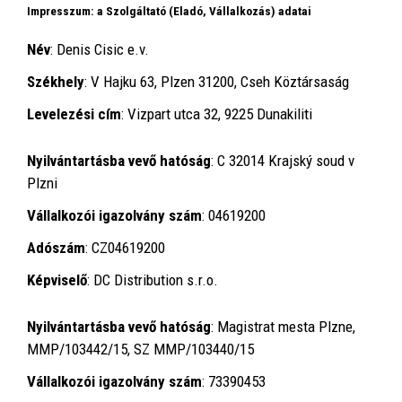
I
mpresszum: a Szolgáltató (Eladó, Vállalkozás) adatai
Név
:
Denis Cisic e.v.
Székhely
:
V Hajku 63, Plzen 31200, Cseh Köztársaság
Levelezési
cím
: Vizpart utca 32, 9225 Dunakiliti
Nyilvántartásba vevő hatóság
: C 32014 Krajský soud v
Plzni
Vállalkozói igazolvány szám
: 04619200
Adószám
:
CZ04619200
Képviselő
:
DC Distribution s.r.o.
Nyilvántartásba vevő hatóság
:
Magistrat mesta Plzne,
MMP/103442/15, SZ MMP/103440/15
Vállalkozói igazolvány szám
:
73390453