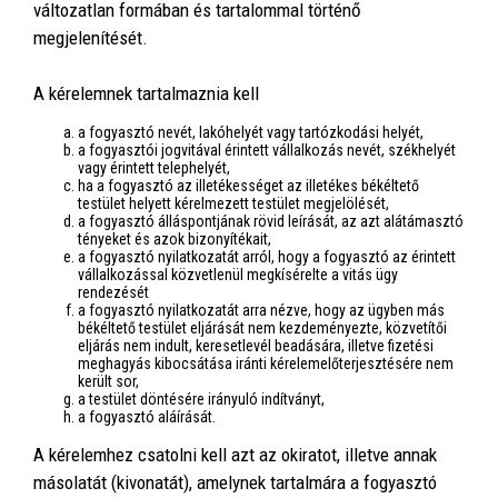
változatlan formában és tartalommal történő
megjelenítését.
A kérelemnek tartalmaznia kell
a fogyasztó nevét, lakóhelyét vagy tartózkodási helyét,
a fogyasztói jogvitával érintett vállalkozás nevét, székhelyét
vagy érintett telephelyét,
ha a fogyasztó az illetékességet az illetékes békéltető
testület helyett kérelmezett testület megjelölését,
a fogyasztó álláspontjának rövid leírását, az azt alátámasztó
tényeket és azok bizonyítékait,
a fogyasztó nyilatkozatát arról, hogy a fogyasztó az érintett
vállalkozással közvetlenül megkísérelte a vitás ügy
rendezését
a fogyasztó nyilatkozatát arra nézve, hogy az ügyben más
békéltető testület eljárását nem kezdeményezte, közvetítői
eljárás nem indult, keresetlevél beadására, illetve fizetési
meghagyás kibocsátása iránti kérelemelőterjesztésére nem
került sor,
a testület döntésére irányuló indítványt,
a fogyasztó aláírását.
A kérelemhez csatolni kell azt az okiratot, illetve annak
másolatát (kivonatát), amelynek tartalmára a fogyasztó