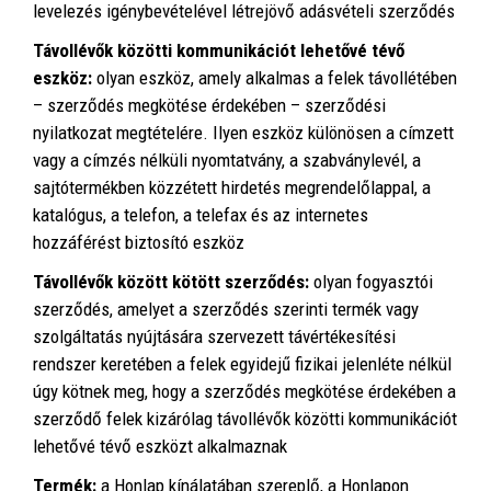
levelezés igénybevételével létrejövő adásvételi szerződés
Távollévők közötti kommunikációt lehetővé tévő
eszköz:
olyan eszköz, amely alkalmas a felek távollétében
– szerződés megkötése érdekében – szerződési
nyilatkozat megtételére. Ilyen eszköz különösen a címzett
vagy a címzés nélküli nyomtatvány, a szabványlevél, a
sajtótermékben közzétett hirdetés megrendelőlappal, a
katalógus, a telefon, a telefax és az internetes
hozzáférést biztosító eszköz
Távollévők között kötött szerződés:
olyan fogyasztói
szerződés, amelyet a szerződés szerinti termék vagy
szolgáltatás nyújtására szervezett távértékesítési
rendszer keretében a felek egyidejű fizikai jelenléte nélkül
úgy kötnek meg, hogy a szerződés megkötése érdekében a
szerződő felek kizárólag távollévők közötti kommunikációt
lehetővé tévő eszközt alkalmaznak
Termék:
a Honlap kínálatában szereplő, a Honlapon