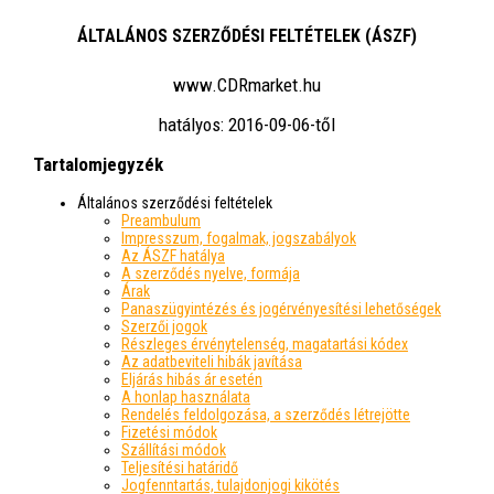
ÁLTALÁNOS SZERZŐDÉSI FELTÉTELEK (ÁSZF)
www.CDRmarket.hu
hatályos:
2016-09-06
-től
Tartalomjegyzék
Általános szerződési feltételek
Preambulum
Impresszum, fogalmak, jogszabályok
Az ÁSZF hatálya
A szerződés nyelve, formája
Árak
Panaszügyintézés és jogérvényesítési lehetőségek
Szerzői jogok
Részleges érvénytelenség, magatartási kódex
Az adatbeviteli hibák javítása
Eljárás hibás ár esetén
A honlap használata
Rendelés feldolgozása, a szerződés létrejötte
Fizetési módok
Szállítási módok
Teljesítési határidő
Jogfenntartás, tulajdonjogi kikötés