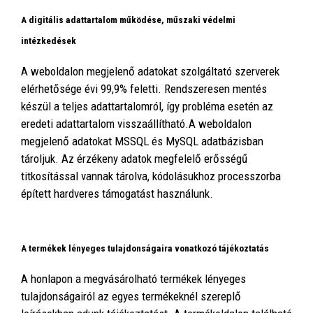
A digitális adattartalom működése, műszaki védelmi
intézkedések
A weboldalon megjelenő adatokat szolgáltató szerverek
elérhetősége évi 99,9% feletti. Rendszeresen mentés
készül a teljes adattartalomról, így probléma esetén az
eredeti adattartalom visszaállítható.A weboldalon
megjelenő adatokat MSSQL és MySQL adatbázisban
tároljuk. Az érzékeny adatok megfelelő erősségű
titkosítással vannak tárolva, kódolásukhoz processzorba
épített hardveres támogatást használunk.
A termékek lényeges tulajdonságaira vonatkozó tájékoztatás
A honlapon a megvásárolható termékek lényeges
tulajdonságairól az egyes termékeknél szereplő