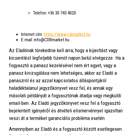
Telefon:
+36 30 743 4020
Internet cím:
https://www.cdrmarket.hu
E-mail:
info@CDRmarket.hu
Az Eladónak törekednie kell arra, hogy a kijavítást vagy
kicserélést legfeljebb tizenöt napon belül elvégezze. Ha a
fogyasztó a panasz kezelésével nem ért egyet, vagy a
panasz kivizsgálása nem lehetséges, akkor az Eladó a
panaszról és az azzal kapcsolatos álláspontjáról
haladéktalanul jegyzőkönyvet vesz fel, és annak egy
másolati példányát a fogyasztónak átadja vagy megküldi
email-ben. Az Eladó jegyzőkönyvet vesz fel a fogyasztó
bejelentett igényéről és átvételi elismervénnyel igazoltan
veszi át a terméket garanciális probléma esetén.
Amennyiben az Eladó és a fogyasztó között esetlegesen