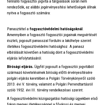
fennálló fogyasztói jogvita a tárgyalások során nem
rendeződik, az alábbi jogérvényesítési lehetőségek állnak
nyitva a fogyasztó számára:
Panasztétel a
fogyasztóvédelmi hatóságoknál
.
Amennyiben a fogyasztó fogyasztói jogainak megsértését
észleli, jogosult panasszal fordulni a lakóhelye szerint
illetékes fogyasztóvédelmi hatósághoz. A panasz
elbírálását követően a hatóság dönt a fogyasztóvédelmi
eljárás lefolytatásáról.
Bírósági eljárás.
Ügyfél jogosult a fogyasztói jogvitából
származó követelésének bíróság előtti érvényesítésére
polgári eljárás keretében a Polgári Törvénykönyvről szóló
2013. évi V. törvény, valamint a Polgári Perrendtartásról
szóló 1952. évi III. törvény rendelkezései szerint.
A fogyasztóvédelmi közigazgatási hatósági ügyekben első
fokon megyei illetékességgel a fővárosi és megyei