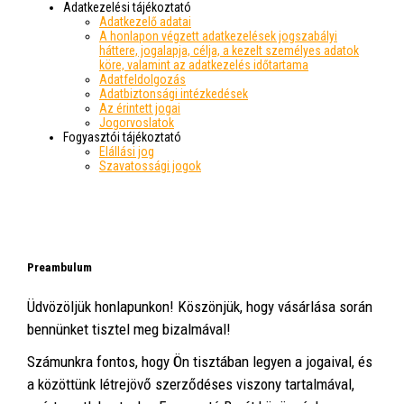
Adatkezelési tájékoztató
Adatkezelő adatai
A honlapon végzett adatkezelések jogszabályi
háttere, jogalapja, célja, a kezelt személyes adatok
köre, valamint az adatkezelés időtartama
Adatfeldolgozás
Adatbiztonsági intézkedések
Az érintett jogai
Jogorvoslatok
Fogyasztói tájékoztató
Elállási jog
Szavatossági jogok
Preambulum
Üdvözöljük honlapunkon! Köszönjük, hogy vásárlása során
bennünket tisztel meg bizalmával!
Számunkra fontos, hogy Ön tisztában legyen a jogaival, és
a közöttünk létrejövő szerződéses viszony tartalmával,