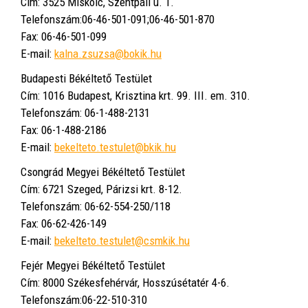
Cím: 3525 Miskolc, Szentpáli u. 1.
Telefonszám:06-46-501-091;06-46-501-870
Fax: 06-46-501-099
E-mail:
kalna.zsuzsa@bokik.hu
Budapesti Békéltető Testület
Cím: 1016 Budapest, Krisztina krt. 99. III. em. 310.
Telefonszám: 06-1-488-2131
Fax: 06-1-488-2186
E-mail:
bekelteto.testulet@bkik.hu
Csongrád Megyei Békéltető Testület
Cím: 6721 Szeged, Párizsi krt. 8-12.
Telefonszám: 06-62-554-250/118
Fax: 06-62-426-149
E-mail:
bekelteto.testulet@csmkik.hu
Fejér Megyei Békéltető Testület
Cím: 8000 Székesfehérvár, Hosszúsétatér 4-6.
Telefonszám:06-22-510-310