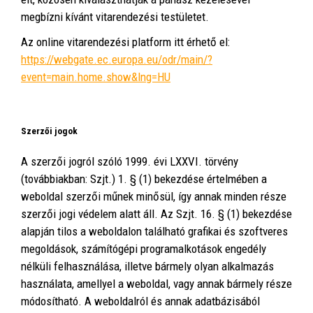
megbízni kívánt vitarendezési testületet.
Az online vitarendezési platform itt érhető el:
https://webgate.ec.europa.eu/odr/main/?
event=main.home.show&lng=HU
Szerzői jogok
A szerzői jogról szóló 1999. évi LXXVI. törvény
(továbbiakban: Szjt.) 1. § (1) bekezdése értelmében a
weboldal szerzői műnek minősül, így annak minden része
szerzői jogi védelem alatt áll. Az Szjt. 16. § (1) bekezdése
alapján tilos a weboldalon található grafikai és szoftveres
megoldások, számítógépi programalkotások engedély
nélküli felhasználása, illetve bármely olyan alkalmazás
használata, amellyel a weboldal, vagy annak bármely része
módosítható. A weboldalról és annak adatbázisából