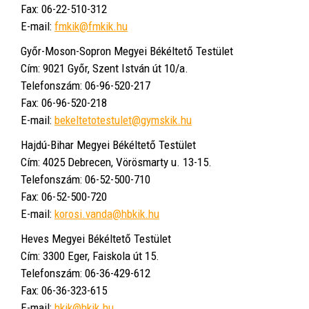
Fax: 06-22-510-312
E-mail:
fmkik@fmkik.hu
Győr-Moson-Sopron Megyei Békéltető Testület
Cím: 9021 Győr, Szent István út 10/a.
Telefonszám: 06-96-520-217
Fax: 06-96-520-218
E-mail:
bekeltetotestulet@gymskik.hu
Hajdú-Bihar Megyei Békéltető Testület
Cím: 4025 Debrecen, Vörösmarty u. 13-15.
Telefonszám: 06-52-500-710
Fax: 06-52-500-720
E-mail:
korosi.vanda@hbkik.hu
Heves Megyei Békéltető Testület
Cím: 3300 Eger, Faiskola út 15.
Telefonszám: 06-36-429-612
Fax: 06-36-323-615
E-mail:
hkik@hkik.hu