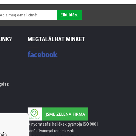
Elküldés.
UNK?
MEGTALÁLHAT MINKET
gész
A nyomtatási kellékek gyártója ISO 9001
tanúsítvánnyal rendelkezik
 más