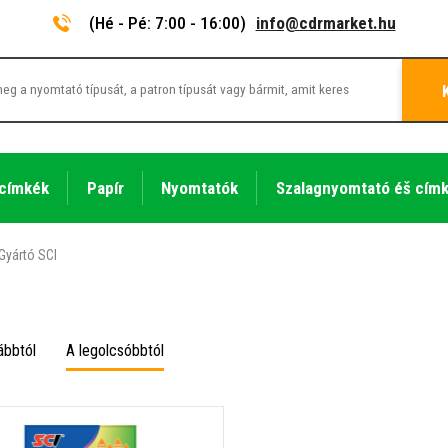
(Hé - Pé: 7:00 - 16:00)
info@cdrmarket.hu
 címkék
Papír
Nyomtatók
Szalagnyomtató éš cím
Gyártó SCI
ábbtól
A legolcsóbbtól