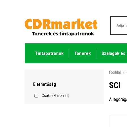
Tintapatronok
Tonerek
Szalagok és
Főoldal
»
SCI
Elérhetőség
Csak raktáron
(1)
A legdrág