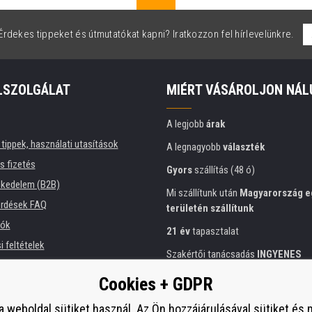
rdekes tippeket és útmutatókat kapni? Iratkozzon fel hírlevelünkre.
LSZOLGÁLAT
MIÉRT VÁSÁROLJON NÁL
A legjobb
árak
tippek, használati utasítások
A legnagyobb
választék
és fizetés
Gyors
szállítás (48 ó)
kedelem (B2B)
Mi szállítunk után
Magyarország e
érdések FAQ
területén szállítunk
iók
21 év
tapasztalat
 feltételek
Szakértői tanácsadás
INGYENES
ési tájékoztató
Előzékeny hozzáállás
Cookies + GDPR
intézmények számára
Arany
tanúsítvány
Heureka
 bérlése
a weboldal sütiket használ. Az Ön hozzájárulásával sütiket és