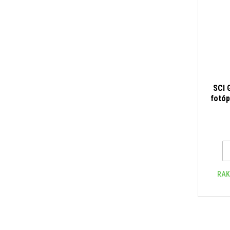
SCI 
fotóp
RAK