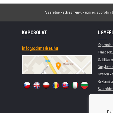
Szeretne kedvezményt kapni és spórolni? É
KAPCSOLAT
ÜGYFÉ
Kapcsolat
info@cdrmarket.hu
Tanácsok, 
Szállítás 
Nagykeres
Gyakori k
Reklamác
Szerződési
Adatkezel
Cégek és 
Nyomtatók
Ez 