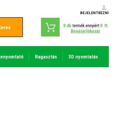
BEJELENTKEZNI
0
db
termék ennyiért
0
ft.
Keres
Bevásárlókosár
kenyomtató
Ragasztás
3D nyomtatás