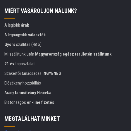
MIÉRT VÁSÁROLJON NÁLUNK?
A legjobb
árak
A legnagyobb
választék
Gyors
szállítás (48 ó)
Mi szállítunk után
Magyarország egész területén szállítunk
21 év
tapasztalat
Szakértői tanácsadás
INGYENES
Előzékeny hozzáállás
Arany
tanúsítvány
Heureka
Biztonságos
on-line fizetés
MEGTALÁLHAT MINKET