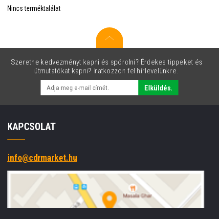
Nincs terméktalálat
Szeretne kedvezményt kapni és spórolni? Érdekes tippeket és
útmutatókat kapni? Iratkozzon fel hírlevelünkre.
Elküldés.
KAPCSOLAT
info@cdrmarket.hu