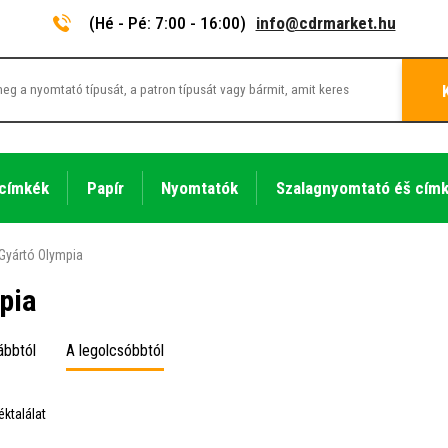
(Hé - Pé: 7:00 - 16:00)
info@cdrmarket.hu
 címkék
Papír
Nyomtatók
Szalagnyomtató éš cím
Gyártó Olympia
pia
ábbtól
A legolcsóbbtól
éktalálat