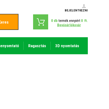
BEJELENTKEZNI
0
db
termék ennyiért
0
ft.
Keres
Bevásárlókosár
kenyomtató
Ragasztás
3D nyomtatás