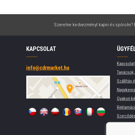
Szeretne kedvezményt kapni és spórolni? É
KAPCSOLAT
ÜGYFÉ
Kapcsolat
info@cdrmarket.hu
Tanácsok, 
Szállítás 
Nagykeres
Gyakori k
Reklamác
Szerződési
Adatkezel
Cégek és 