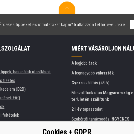
rdekes tippeket és útmutatókat kapni? Iratkozzon fel hírlevelünkre.
LSZOLGÁLAT
MIÉRT VÁSÁROLJON NÁL
A legjobb
árak
tippek, használati utasítások
A legnagyobb
választék
és fizetés
Gyors
szállítás (48 ó)
kedelem (B2B)
Mi szállítunk után
Magyarország e
érdések FAQ
területén szállítunk
iók
21 év
tapasztalat
 feltételek
Szakértői tanácsadás
INGYENES
ési tájékoztató
Előzékeny hozzáállás
Cookies + GDPR
intézmények számára