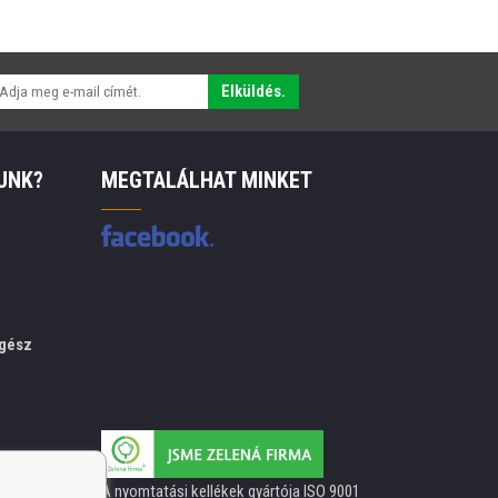
Elküldés.
UNK?
MEGTALÁLHAT MINKET
gész
A nyomtatási kellékek gyártója ISO 9001