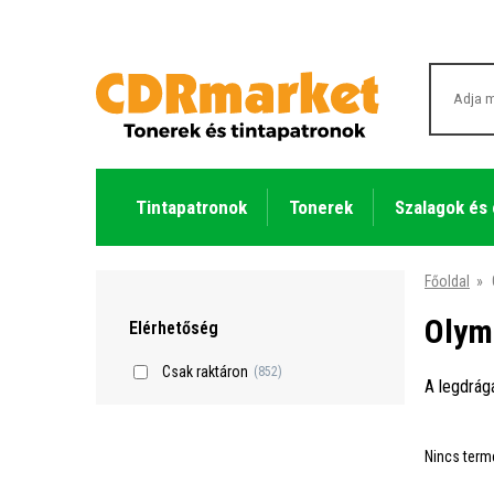
Tintapatronok
Tonerek
Szalagok és
Főoldal
»
Olym
Elérhetőség
Csak raktáron
(852)
A legdrág
Nincs term