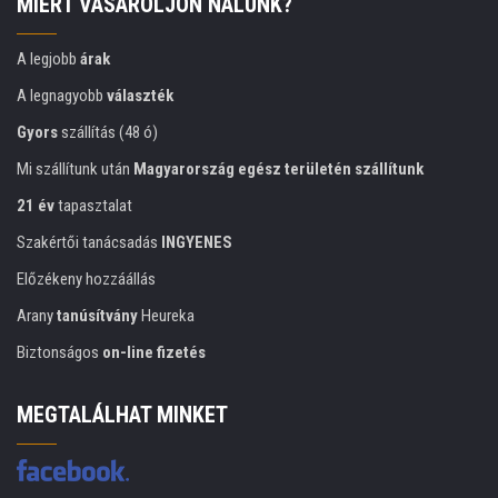
MIÉRT VÁSÁROLJON NÁLUNK?
A legjobb
árak
A legnagyobb
választék
Gyors
szállítás (48 ó)
Mi szállítunk után
Magyarország egész területén szállítunk
21 év
tapasztalat
Szakértői tanácsadás
INGYENES
Előzékeny hozzáállás
Arany
tanúsítvány
Heureka
Biztonságos
on-line fizetés
MEGTALÁLHAT MINKET