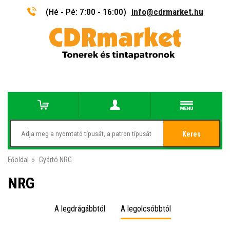
(Hé - Pé: 7:00 - 16:00)
info@cdrmarket.hu
Keres
Főoldal
»
Gyártó NRG
NRG
A legdrágábbtól
A legolcsóbbtól