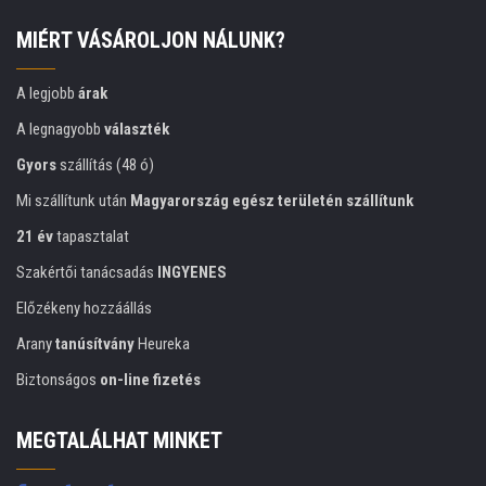
MIÉRT VÁSÁROLJON NÁLUNK?
A legjobb
árak
A legnagyobb
választék
Gyors
szállítás (48 ó)
Mi szállítunk után
Magyarország egész területén szállítunk
21 év
tapasztalat
Szakértői tanácsadás
INGYENES
Előzékeny hozzáállás
Arany
tanúsítvány
Heureka
Biztonságos
on-line fizetés
MEGTALÁLHAT MINKET