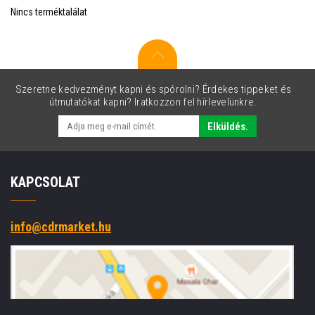
Nincs terméktalálat
Szeretne kedvezményt kapni és spórolni? Érdekes tippeket és
útmutatókat kapni? Iratkozzon fel hírlevelünkre.
Elküldés.
KAPCSOLAT
info@cdrmarket.hu