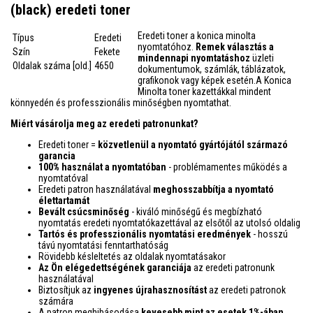
(black) eredeti toner
Eredeti toner a konica minolta
Típus
Eredeti
nyomtatóhoz.
Remek választás a
Szín
Fekete
mindennapi nyomtatáshoz
üzleti
Oldalak száma [old.]
4650
dokumentumok, számlák, táblázatok,
grafikonok vagy képek esetén.A Konica
Minolta toner kazettákkal mindent
könnyedén és professzionális minőségben nyomtathat.
Miért vásárolja meg az eredeti patronunkat?
Eredeti toner =
közvetlenül a nyomtató gyártójától származó
garancia
100% használat a nyomtatóban
- problémamentes működés a
nyomtatóval
Eredeti patron használatával
meghosszabbítja a nyomtató
élettartamát
Bevált csúcsminőség
- kiváló minőségű és megbízható
nyomtatás eredeti nyomtatókazettával az elsőtől az utolsó oldalig
Tartós és professzionális nyomtatási eredmények
- hosszú
távú nyomtatási fenntarthatóság
Rövidebb késleltetés az oldalak nyomtatásakor
Az Ön elégedettségének garanciája
az eredeti patronunk
használatával
Biztosítjuk az
ingyenes újrahasznosítást
az eredeti patronok
számára
A patron meghibásodása
kevesebb mint az esetek 1%-ában