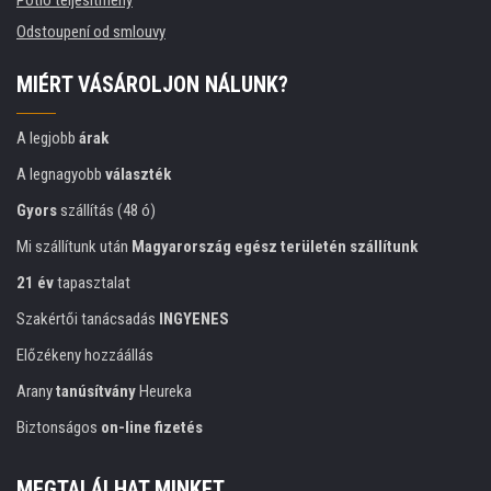
Pótló teljesítmény
Odstoupení od smlouvy
MIÉRT VÁSÁROLJON NÁLUNK?
A legjobb
árak
A legnagyobb
választék
Gyors
szállítás (48 ó)
Mi szállítunk után
Magyarország egész területén szállítunk
21 év
tapasztalat
Szakértői tanácsadás
INGYENES
Előzékeny hozzáállás
Arany
tanúsítvány
Heureka
Biztonságos
on-line fizetés
MEGTALÁLHAT MINKET