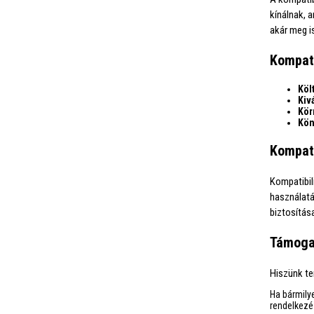
kínálnak, 
akár meg i
Kompati
Köl
Kiv
Kör
Kön
Kompati
Kompatibil
használat
biztosítás
Támoga
Hiszünk t
Ha bármily
rendelkezé