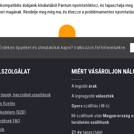
kompatibilis dobjaink kínálatából Pantum nyomtatókhoz, és tapasztalja meg
et magának. Rendelje meg még ma, és élvezze a problémamentes nyomtatást
rdekes tippeket és útmutatókat kapni? Iratkozzon fel hírlevelünkre.
LSZOLGÁLAT
MIÉRT VÁSÁROLJON NÁL
A legjobb
árak
tippek, használati utasítások
A legnagyobb
választék
és fizetés
Gyors
szállítás (48 ó)
kedelem (B2B)
Mi szállítunk után
Magyarország e
érdések FAQ
területén szállítunk
iók
21 év
tapasztalat