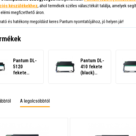
ciós készülékekhez
, ahol termékek széles választékát találja, amelyek seg
elérni megfizethető áron.
ató és hatékony megoldást keres Pantum nyomtatójához, jó helyen jár!
ermékek
Pantum DL-
Pantum DL-
5120
410 fekete
fekete
(black)
(black)
kompatibilis
kompatibilis
eredeti
fotohenger
fotohenger
ábbtól
A legolcsóbbtól