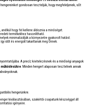
is hengereinket gondosan teszteljük, hogy megfeleljenek, sőt
 anélkül hogy fel kellene áldoznia a minőséget.
eredeti termékekhez hasonlítható.
elyek minimalizálják a környezetre gyakorolt hatást.
így időt és energiát takarítanak meg Önnek.
 nyomtatójába. A precíz kivitelezésnek és a minőségi anyagok
 működésükre
. Minden hengert alaposan tesztelnek annak
zabványoknak.
atibilis hengerünkre.
enger kiválasztásában, szakértői csapatunk készséggel áll
omtatási igényeire.