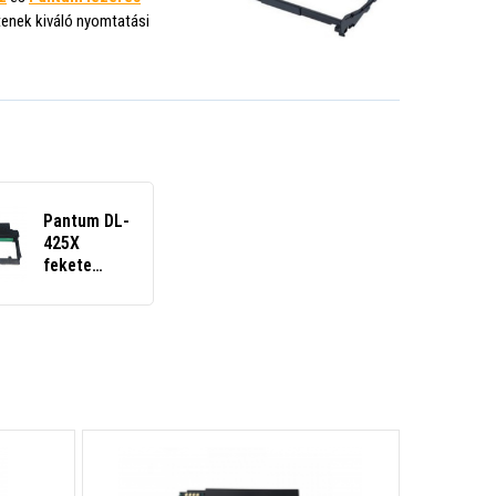
ítenek kiváló nyomtatási
Pantum DL-
425X
fekete
(black)
kompatibilis
fotohenger