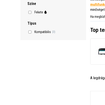
Színe
multifunk
minőséget 
Fekete
Ha megbízh
Típus
Top t
Kompatibilis
(3)
A legdrág