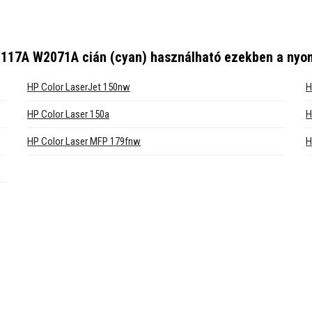
 117A W2071A cián (cyan)
használható ezekben a nyo
HP Color LaserJet 150nw
H
HP Color Laser 150a
H
HP Color Laser MFP 179fnw
H