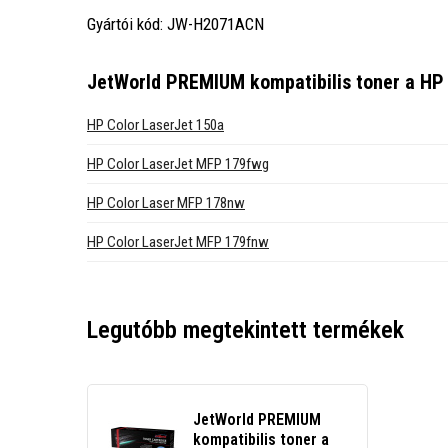
Gyártói kód: JW-H2071ACN
JetWorld PREMIUM kompatibilis toner a HP
HP Color LaserJet 150a
HP Color LaserJet MFP 179fwg
HP Color Laser MFP 178nw
HP Color LaserJet MFP 179fnw
Legutóbb megtekintett termékek
JetWorld PREMIUM
kompatibilis toner a