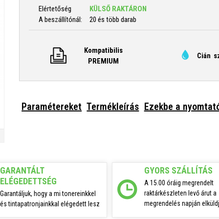
Elértetőség
KÜLSŐ RAKTÁRON
A beszállítónál:
20 és több darab
Kompatibilis
Cián s
PREMIUM
Paramétereket
Termékleírás
Ezekbe a nyomtat
GARANTÁLT
GYORS SZÁLLÍTÁS
ELÉGEDETTSÉG
A 15.00 óráig megrendelt
raktárkészleten levő árut a
Garantáljuk, hogy a mi tonereinkkel
megrendelés napján elküldj
és tintapatronjainkkal elégedett lesz