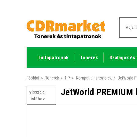
Tintapatronok
Tonerek
Szalagok és
Főoldal
»
Tonerek
»
HP
»
Kompatibilis tonerek
»
JetWorld P
JetWorld PREMIUM k
vissza a
listához