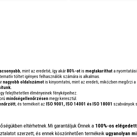
lacsonyabb
, mint az eredetié, így akár
80%-ot
is
megtakaríthat
a nyomtatási
rnatív töltet igényes felhasználók számára is alkalmas.
ár
nagyobb oldalszámot
is kinyomtatni, mint az eredeti, miközben megőrzi a
ítunk.
y felejthetetlen élményeinek fényképeihez.
gorú
minőségellenőrzésen
megy keresztül.
enőrzött
, és termékeit az
ISO 9001, ISO 14001
és ISO 18001
szabványok sz
inőségükben eltérhetnek.Mi garantáljuk Önnek a
100%-os elégedett
sztalatot szerzett, és ennek köszönhetően termékeik
ugyanolyan mi