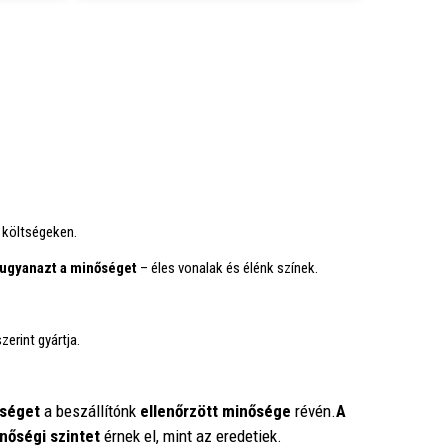
 költségeken.
ugyanazt a minőséget
– éles vonalak és élénk színek.
erint gyártja.
séget
a beszállítónk
ellenőrzött minősége
révén.
A
nőségi szintet
érnek el, mint az eredetiek.