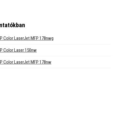
mtatókban
P Color LaserJet MFP 178nwg
P Color Laser 150nw
P Color LaserJet MFP 178nw