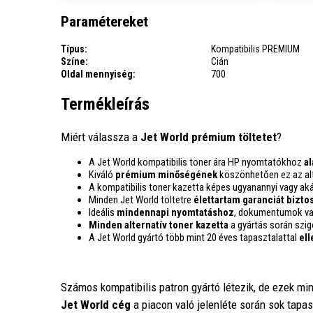
Paramétereket
Típus:
Kompatibilis PREMIUM
Színe:
Cián
Oldal mennyiség:
700
Termékleírás
Miért válassza a
Jet World prémium töltetet
?
A Jet World kompatibilis toner ára HP nyomtatókhoz
a
Kiváló
prémium minőségének
köszönhetően ez az alte
A kompatibilis toner kazetta képes ugyanannyi vagy ak
Minden Jet World töltetre
élettartam garanciát biztos
Ideális
mindennapi nyomtatáshoz
, dokumentumok vag
Minden alternatív toner kazetta
a gyártás során szi
A Jet World gyártó több mint 20 éves tapasztalattal
ell
Számos kompatibilis patron gyártó létezik, de ezek m
Jet World cég
a piacon való jelenléte során sok tapa