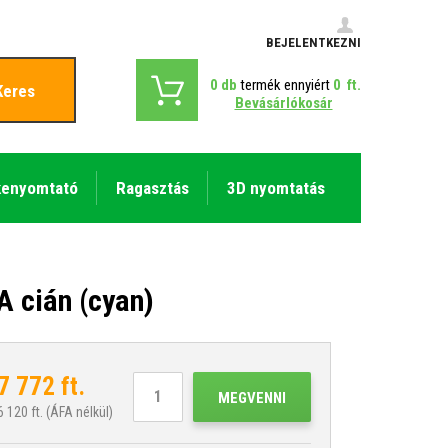
BEJELENTKEZNI
0
db
termék ennyiért
0
ft.
Keres
Bevásárlókosár
kenyomtató
Ragasztás
3D nyomtatás
 cián (cyan)
7 772
ft.
MEGVENNI
6 120
ft. (ÁFA nélkül)