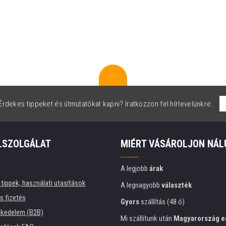
rdekes tippeket és útmutatókat kapni? Iratkozzon fel hírlevelünkre.
LSZOLGÁLAT
MIÉRT VÁSÁROLJON NÁL
A legjobb
árak
tippek, használati utasítások
A legnagyobb
választék
és fizetés
Gyors
szállítás (48 ó)
kedelem (B2B)
Mi szállítunk után
Magyarország e