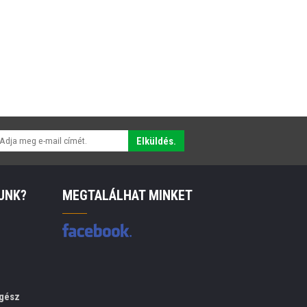
Elküldés.
UNK?
MEGTALÁLHAT MINKET
gész