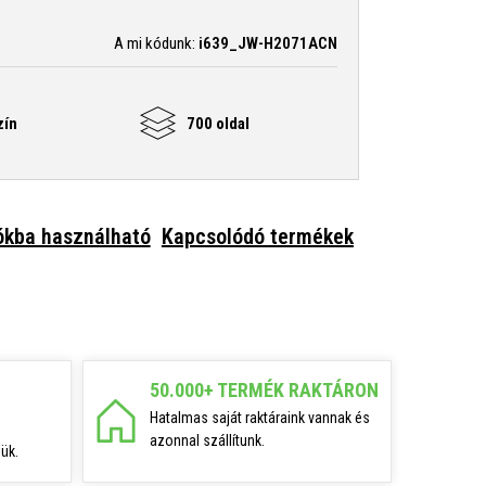
A mi kódunk:
i639_JW-H2071ACN
zín
700 oldal
ókba használható
Kapcsolódó termékek
50.000+ TERMÉK RAKTÁRON
Hatalmas saját raktáraink vannak és
azonnal szállítunk.
ük.