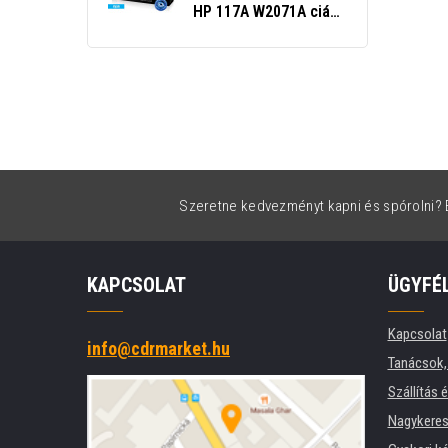
HP 117A W2071A cián
(cyan)
Szeretne kedvezményt kapni és spórolni? É
KAPCSOLAT
ÜGYFÉ
Kapcsolat
info@cdrmarket.hu
Tanácsok, 
Szállítás 
Nagykeres