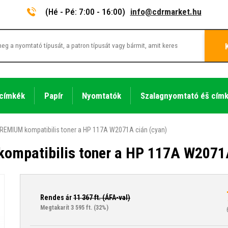
(Hé - Pé: 7:00 - 16:00)
info@cdrmarket.hu
 címkék
Papír
Nyomtatók
Szalagnyomtató éš cím
REMIUM kompatibilis toner a HP 117A W2071A cián (cyan)
ompatibilis toner a HP 117A W2071A
Rendes ár
11 367
ft. (ÁFA-val)
Megtakarít 3 595 ft.
(32%)