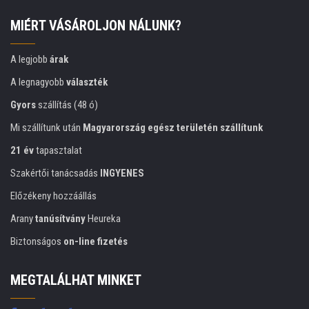
MIÉRT VÁSÁROLJON NÁLUNK?
A legjobb
árak
A legnagyobb
választék
Gyors
szállítás (48 ó)
Mi szállítunk után
Magyarország egész területén szállítunk
21 év
tapasztalat
Szakértői tanácsadás
INGYENES
Előzékeny hozzáállás
Arany
tanúsítvány
Heureka
Biztonságos
on-line fizetés
MEGTALÁLHAT MINKET