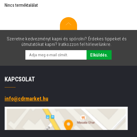
Nincs terméktalálat
Szeretne kedvezményt kapni és spórolni? Érdekes tippeket és
útmutatókat kapni? Iratkozzon fel hírlevelünkre.
Elküldés.
KAPCSOLAT
info@cdrmarket.hu