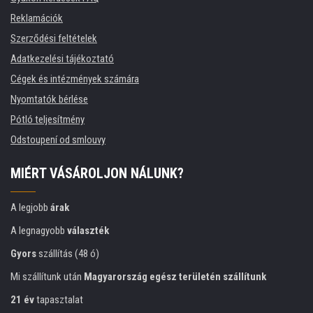
Reklamációk
Szerződési feltételek
Adatkezelési tájékoztató
Cégek és intézmények számára
Nyomtatók bérlése
Pótló teljesítmény
Odstoupení od smlouvy
MIÉRT VÁSÁROLJON NÁLUNK?
A legjobb
árak
A legnagyobb
választék
Gyors
szállítás (48 ó)
Mi szállítunk után
Magyarország egész területén szállítunk
21 év
tapasztalat