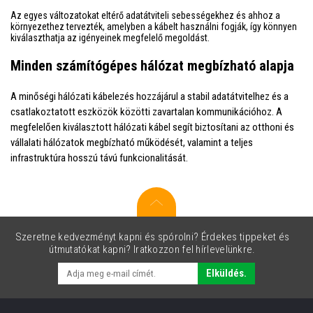
Az egyes változatokat eltérő adatátviteli sebességekhez és ahhoz a
környezethez tervezték, amelyben a kábelt használni fogják, így könnyen
kiválaszthatja az igényeinek megfelelő megoldást.
Minden számítógépes hálózat megbízható alapja
A minőségi hálózati kábelezés hozzájárul a stabil adatátvitelhez és a
csatlakoztatott eszközök közötti zavartalan kommunikációhoz. A
megfelelően kiválasztott hálózati kábel segít biztosítani az otthoni és
vállalati hálózatok megbízható működését, valamint a teljes
infrastruktúra hosszú távú funkcionalitását.
Szeretne kedvezményt kapni és spórolni? Érdekes tippeket és
útmutatókat kapni? Iratkozzon fel hírlevelünkre.
Elküldés.