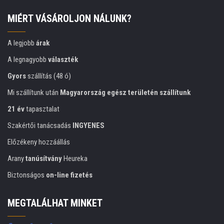
MIÉRT VÁSÁROLJON NÁLUNK?
A legjobb
árak
A legnagyobb
választék
Gyors
szállítás (48 ó)
Mi szállítunk után
Magyarország egész területén szállítunk
21 év
tapasztalat
Szakértői tanácsadás
INGYENES
Előzékeny hozzáállás
Arany
tanúsítvány
Heureka
Biztonságos
on-line fizetés
MEGTALÁLHAT MINKET