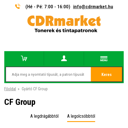
(Hé - Pé: 7:00 - 16:00)
info@cdrmarket.hu
Keres
Főoldal
»
Gyártó CF Group
CF Group
A legdrágábbtól
A legolcsóbbtól