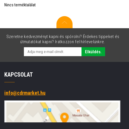
Nincs terméktalálat
Szeretne kedvezményt kapni és spórolni? Érdekes tippeket és
útmutatókat kapni? Iratkozzon fel hírlevelünkre.
Elküldés.
KAPCSOLAT
info@cdrmarket.hu