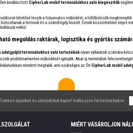
ően kiválasztott
CipherLab mobil terminálokhoz való kiegészítők
segíten
ulátorok lehetővé teszik a folyamatos működést, a töltőbölcsők megkönnyítik
lt biztosítanak a terminál és a számítógép között. Ennek köszönhetően teljes m
leállások nélkül.
ató megoldás raktárak, logisztika és gyártás számár
 adatgyűjtő terminálokhoz való tartozékok
olyan vállalatok számára kész
özeik problémamentes működését igénylik. Akár új terminálok felszereltségét
kínálatunkban mindent megtalál, ami szükséges az Ön
CipherLab mobil adatg
rdekes tippeket és útmutatókat kapni? Iratkozzon fel hírlevelünkre.
LSZOLGÁLAT
MIÉRT VÁSÁROLJON NÁL