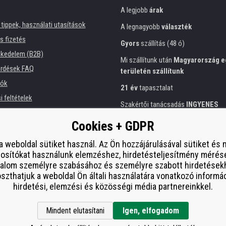
A legjobb
árak
tippek, használati utasítások
A legnagyobb
választék
és fizetés
Gyors
szállítás (48 ó)
kedelem (B2B)
Mi szállítunk után
Magyarország e
érdések FAQ
területén szállítunk
iók
21 év
tapasztalat
 feltételek
Szakértői tanácsadás
INGYENES
ési tájékoztató
Előzékeny hozzáállás
Cookies + GDPR
intézmények számára
Arany
tanúsítvány
Heureka
 bérlése
a weboldal sütiket használ. Az Ön hozzájárulásával sütiket és
osítókat használunk elemzéshez, hirdetésteljesítmény mérés
Biztonságos
on-line fizetés
esítmény
talom személyre szabásához és személyre szabott hirdetések
í od smlouvy
zthatjuk a weboldal Ön általi használatára vonatkozó informá
hirdetési, elemzési és közösségi média partnereinkkel.
Mindent elutasítani
Igen, elfogadom