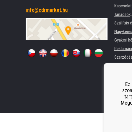
Kapcsolat
info@cdrmarket.hu
Tanácsok, 
Szállítás 
Nagykeres
Gyakori k
Reklamác
Szerződési
Adatkezel
Cégek és 
Nyomtatók
Ez 
azon
Pótló telj
tar
Odstoupen
Megos