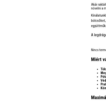
Akár raktá
növelni a 
Kínálatun
bölcsőket,
együttműkö
A legdrág
Nincs term
Miért v
Tök
Meg
Pót
Véd
Pra
Kön
Maximál