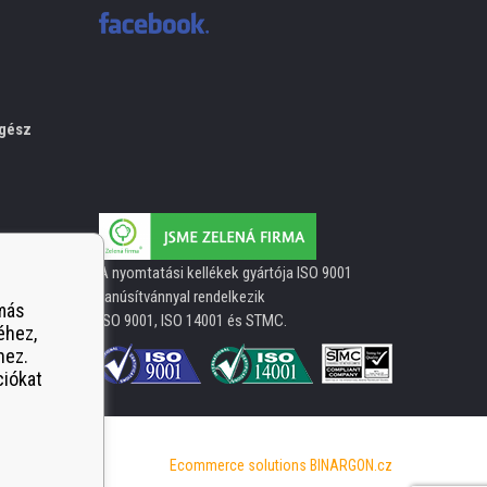
gész
A nyomtatási kellékek gyártója ISO 9001
tanúsítvánnyal rendelkezik
 más
ISO 9001, ISO 14001 és STMC.
éhez,
hez.
ciókat
Ecommerce solutions
BINARGON.cz