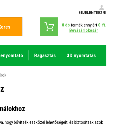
BEJELENTKEZNI
0
db
termék ennyiért
0
ft.
Keres
Bevásárlókosár
kenyomtató
Ragasztás
3D nyomtatás
ékok
oz
inálokhoz
tva, hogy bővítsék eszközei lehetőségeit, és biztosítsák azok