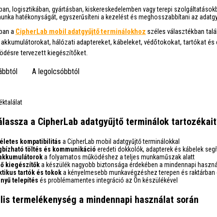
rban, logisztikában, gyártásban, kiskereskedelemben vagy terepi szolgáltatások
munka hatékonyságát, egyszerűsíteni a kezelést és meghosszabbítani az adatgy
kban a
CipherLab mobil adatgyűjtő terminálokhoz
széles választékban talá
 akkumulátorokat, hálózati adaptereket, kábeleket, védőtokokat, tartókat é
désre tervezett kiegészítőket.
ábbtól
A legolcsóbbtól
éktalálat
álassza a CipherLab adatgyűjtő terminálok tartozékait
életes kompatibilitás
a CipherLab mobil adatgyűjtő terminálokkal
bízható töltés és kommunikáció
eredeti dokkolók, adapterek és kábelek seg
akkumulátorok
a folyamatos működéshez a teljes munkaműszak alatt
ő kiegészítők
a készülék nagyobb biztonsága érdekében a mindennapi haszná
ktikus tartók és tokok
a kényelmesebb munkavégzéshez terepen és raktárban 
nyű telepítés
és problémamentes integráció az Ön készülékével
is termelékenység a mindennapi használat során