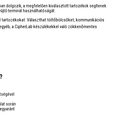
ban dolgozik, a megfelelően kiválasztott tartozékok segítenek
űjtő terminál használhatóságát.
l tartozékokat. Választhat töltőbölcsőket, kommunikációs
s egyéb, a CipherLab készülékekkel való zökkenőmentes
?
ítségével
lat során
egyaránt