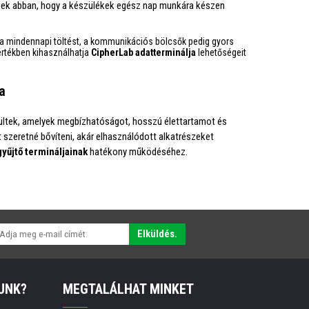
ek abban, hogy a készülékek egész nap munkára készen
 a mindennapi töltést, a kommunikációs bölcsők pedig gyors
értékben kihasználhatja
CipherLab adatterminálja
lehetőségeit
a
ültek, amelyek megbízhatóságot, hosszú élettartamot és
 szeretné bővíteni, akár elhasználódott alkatrészeket
yűjtő termináljainak
hatékony működéséhez.
Elküldés.
UNK?
MEGTALÁLHAT MINKET