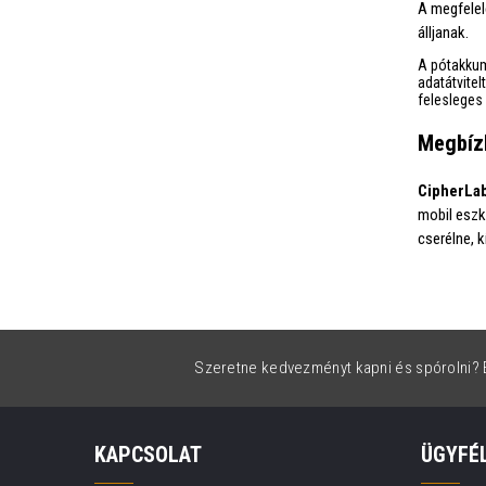
A megfelel
álljanak.
A pótakkum
adatátvite
felesleges 
Megbízh
CipherLab
mobil eszk
cserélne, 
Szeretne kedvezményt kapni és spórolni? É
KAPCSOLAT
ÜGYFÉ