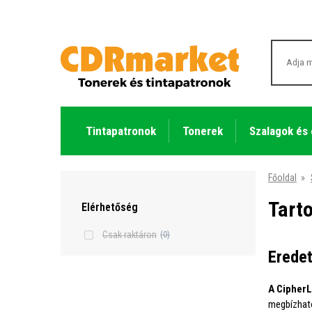
Tintapatronok
Tonerek
Szalagok és
Főoldal
»
Tart
Elérhetőség
Csak raktáron
(0)
Eredet
A CipherL
megbízhat