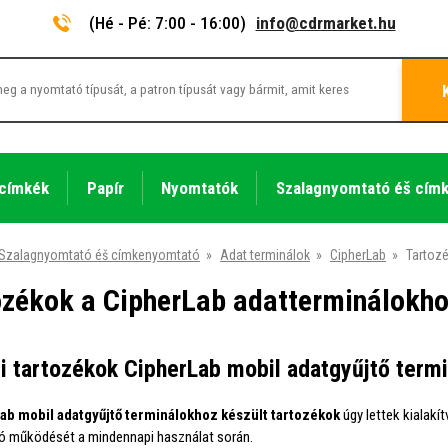
(Hé - Pé: 7:00 - 16:00)
info@cdrmarket.hu
 címkék
Papír
Nyomtatók
Szalagnyomtató éš cím
Szalagnyomtató éš címkenyomtató
»
Adat terminálok
»
CipherLab
»
Tartoz
ozékok a CipherLab adatterminálokh
i tartozékok CipherLab mobil adatgyűjtő term
ab mobil adatgyűjtő terminálokhoz készült tartozékok
úgy lettek kialakí
ó működését a mindennapi használat során.