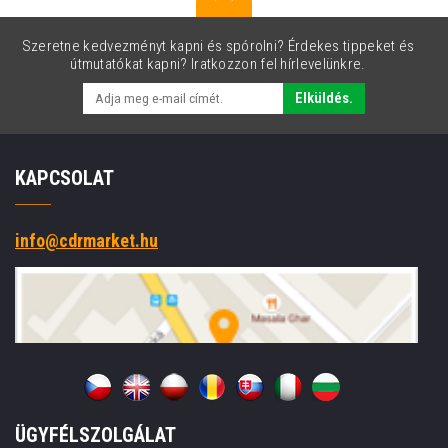
viasz/gyanta,
77
Szeretne kedvezményt kapni és spórolni? Érdekes tippeket és
mm,
útmutatókat kapni? Iratkozzon fel hírlevelünkre.
10
tekercs/doboz,
Elküldés.
fekete
KAPCSOLAT
info@cdrmarket.hu
ÜGYFÉLSZOLGÁLAT