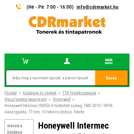
(Hé - Pé: 7:00 - 16:00)
info@cdrmarket.hu
Keres
Főoldal
»
Szalagok és címkék
»
TTR festékszalagok
»
Viasz/gyanta (wax/resin)
»
Honeywell
»
Honeywell Intermec I90056-0 hőátviteli szalag, TMX 2010 / HP06
viasz/gyanta, 77 mm, 10 tekercs/doboz, fekete
Honeywell Intermec
vissza a
listához