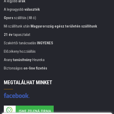
A legjobb
árak
A legnagyobb
választék
Gyors
szállítás (48 ó)
Mi szállítunk után
Magyarország egész területén szállítunk
21 év
tapasztalat
Szakértői tanácsadás
INGYENES
Előzékeny hozzáállás
Arany
tanúsítvány
Heureka
Biztonságos
on-line fizetés
MEGTALÁLHAT MINKET