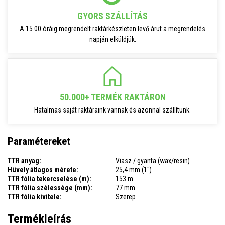
GYORS SZÁLLÍTÁS
A 15.00 óráig megrendelt raktárkészleten levő árut a megrendelés
napján elküldjük.
50.000+ TERMÉK RAKTÁRON
Hatalmas saját raktáraink vannak és azonnal szállítunk.
Paramétereket
TTR anyag:
Viasz / gyanta (wax/resin)
Hüvely átlagos mérete:
25,4 mm (1")
TTR fólia tekercselése (m):
153 m
TTR fólia szélessége (mm):
77 mm
TTR fólia kivitele:
Szerep
Termékleírás