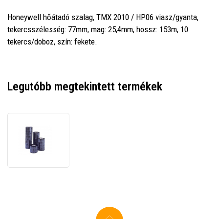
Honeywell hőátadó szalag, TMX 2010 / HP06 viasz/gyanta,
tekercsszélesség: 77mm, mag: 25,4mm, hossz: 153m, 10
tekercs/doboz, szín: fekete.
Legutóbb megtekintett termékek
Honeywell
Intermec
I90056-
0
hőátviteli
szalag,
TMX
2010
/
HP06