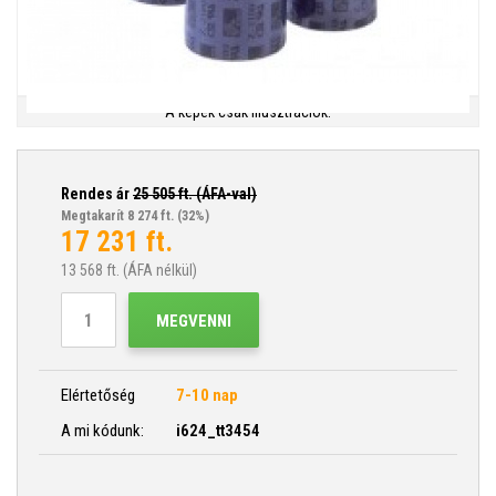
A képek csak illusztrációk.
Rendes ár
25 505
ft. (ÁFA-val)
Megtakarít 8 274 ft.
(32%)
17 231
ft.
13 568
ft. (ÁFA nélkül)
MEGVENNI
Elértetőség
7-10 nap
A mi kódunk:
i624_tt3454