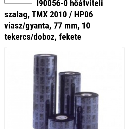
I90056-0 hőátviteli
szalag, TMX 2010 / HP06
viasz/gyanta, 77 mm, 10
tekercs/doboz, fekete