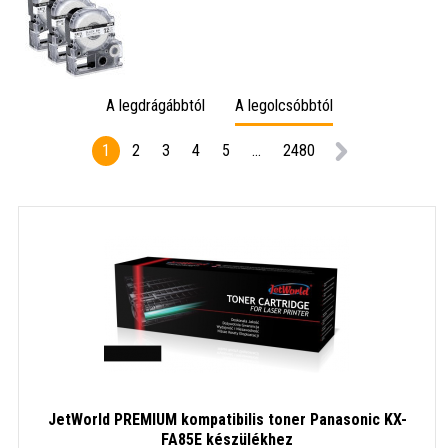
A legdrágábbtól
A legolcsóbbtól
1
2
3
4
5
...
2480
JetWorld PREMIUM kompatibilis toner Panasonic KX-
FA85E készülékhez