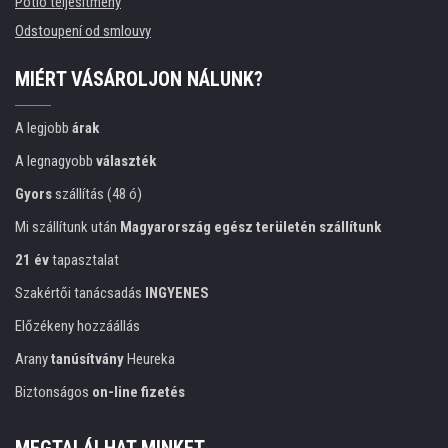
Pótló teljesítmény
Odstoupení od smlouvy
MIÉRT VÁSÁROLJON NÁLUNK?
A legjobb
árak
A legnagyobb
választék
Gyors
szállítás (48 ó)
Mi szállítunk után
Magyarország egész területén szállítunk
21 év
tapasztalat
Szakértői tanácsadás
INGYENES
Előzékeny hozzáállás
Arany
tanúsítvány
Heureka
Biztonságos
on-line fizetés
MEGTALÁLHAT MINKET