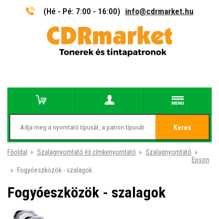
(Hé - Pé: 7:00 - 16:00)
info@cdrmarket.hu
Keres
Főoldal
»
Szalagnyomtató éš címkenyomtató
»
Szalagnyomtató
»
Epson
»
Fogyóeszközök - szalagok
Fogyóeszközök - szalagok