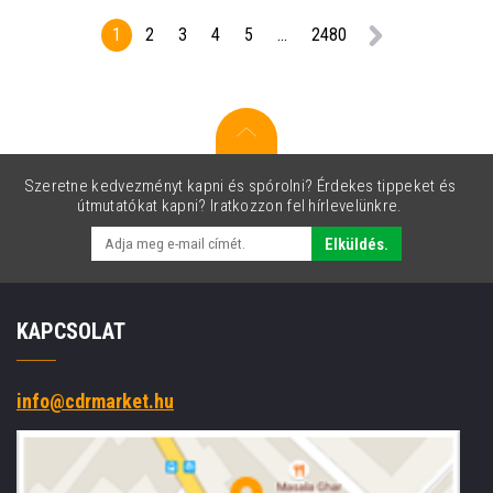
1
2
3
4
5
...
2480
Szeretne kedvezményt kapni és spórolni? Érdekes tippeket és
útmutatókat kapni? Iratkozzon fel hírlevelünkre.
Elküldés.
KAPCSOLAT
info@cdrmarket.hu